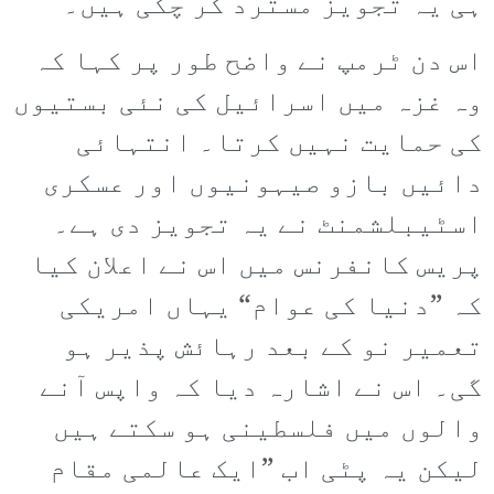
ہی یہ تجویز مسترد کر چکی ہیں۔
اس دن ٹرمپ نے واضح طور پر کہا کہ
وہ غزہ میں اسرائیل کی نئی بستیوں
کی حمایت نہیں کرتا۔ انتہائی
دائیں بازو صیہونیوں اور عسکری
اسٹیبلشمنٹ نے یہ تجویز دی ہے۔
پریس کانفرنس میں اس نے اعلان کیا
کہ ”دنیا کی عوام“ یہاں امریکی
تعمیر نو کے بعد رہائش پذیر ہو
گی۔ اس نے اشارہ دیا کہ واپس آنے
والوں میں فلسطینی ہو سکتے ہیں
لیکن یہ پٹی اب ”ایک عالمی مقام