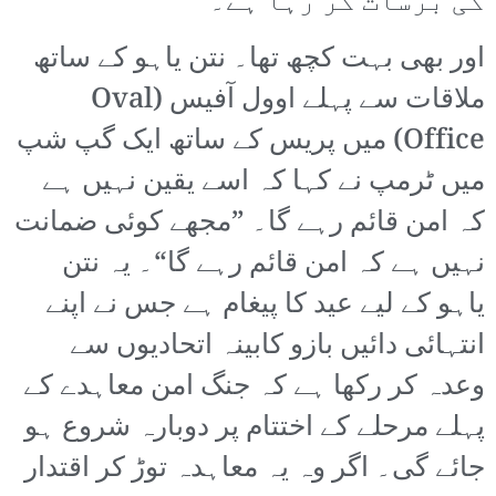
کی برسات کر رہا ہے۔
اور بھی بہت کچھ تھا۔ نتن یاہو کے ساتھ
ملاقات سے پہلے اوول آفیس (Oval
Office) میں پریس کے ساتھ ایک گپ شپ
میں ٹرمپ نے کہا کہ اسے یقین نہیں ہے
کہ امن قائم رہے گا۔ ”مجھے کوئی ضمانت
نہیں ہے کہ امن قائم رہے گا“۔ یہ نتن
یاہو کے لیے عید کا پیغام ہے جس نے اپنے
انتہائی دائیں بازو کابینہ اتحادیوں سے
وعدہ کر رکھا ہے کہ جنگ امن معاہدے کے
پہلے مرحلے کے اختتام پر دوبارہ شروع ہو
جائے گی۔ اگر وہ یہ معاہدہ توڑ کر اقتدار