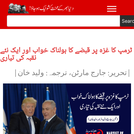
Sear
ٹرمپ کا غزہ پر قبضے کا ہولناک خواب اور ایک نئے
نقبہ کی تیاری
|تحریر: جارج مارٹن، ترجمہ: ولید خان|