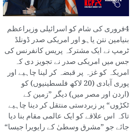
4فروری کی شام کو اسرائیلی وزیراعظم
بنیامین نتن یاہو اور امریکی صدر ڈونلڈ
ٹرمپ نے ایک مشترکہ پریس کانفرنس کی
جس میں امریکی صدر نے تجویز دی کہ
امریکہ کو غزہ پر قبضہ کر لینا چاہیے اور
پوری آبادی (20 لاکھ فلسطینیوں) کو
(اردن اور مصر میں) دیگر ”زمین کے
ٹکڑوں“ پر زبردستی منتقل کر دینا چاہیے
تاکہ اس علاقے کو ایک عالمی مقام بنا دیا
جائے جو ”مشرق وسطیٰ کے رایویرا جیسا“