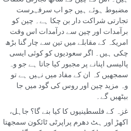
مضبوط ہوئے ہیں جو اب سرفہرست
تجارتی شراکت دار بن چکا ہے۔ چین کو
برآمدات اور چین سے درآمدات اس وقت
امریکہ کے مقابلے میں تین سے چار گنا بڑھ
چکی ہیں۔ اگر سعودیوں کو کوئی ایسی
پالیسی اپنانے پر مجبور کیا جاتا ہے جو وہ
سمجھیں کہ ان کے مفاد میں نہیں ہے تو
وہ مزید چین اور روس کی گود میں جا
بیٹھیں گے۔
غزہ کے فلسطینیوں کا کیا بنے گا؟ جاہل،
اکھڑ اور ہٹ دھرم پراپرٹی ٹائکون سمجھتا