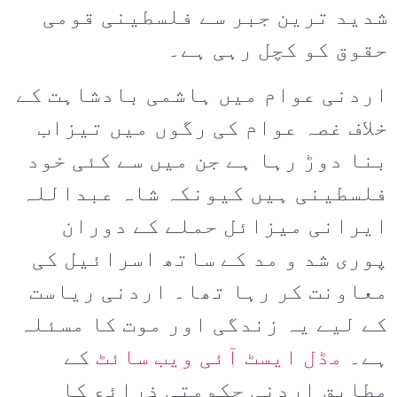
شدید ترین جبر سے فلسطینی قومی
حقوق کو کچل رہی ہے۔
اردنی عوام میں ہاشمی بادشاہت کے
خلاف غصہ عوام کی رگوں میں تیزاب
بنا دوڑ رہا ہے جن میں سے کئی خود
فلسطینی ہیں کیونکہ شاہ عبداللہ
ایرانی میزائل حملے کے دوران
پوری شد و مد کے ساتھ اسرائیل کی
معاونت کر رہا تھا۔ اردنی ریاست
کے لیے یہ زندگی اور موت کا مسئلہ
ہے۔
مڈل ایسٹ آئی ویب سائٹ
کے
مطابق اردنی حکومتی ذرائع کا