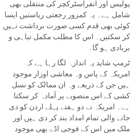
پولیس اور انفراسٹرکچر کی منتقلی بھی
شامل ہے۔ یہ کمزور رجعتی ریاستیں ایسا
کوئی بھی قدم کسی صورت برداشت نہیں
کر سکتیں۔ اس کا مطلب مکمل تباہی و
بربادی ہو گا۔
ٹرمپ شاید یہ اندازہ لگا رہا ہے کہ
امریکہ کے پاس وہ معاشی اوزار موجود
ہیں جن کے ذریعے وہ ان ممالک کو نسل
کشی کے اس منصوبے پر آمادہ کر سکتا
ہے۔ امریکہ نے دو ہفتے پہلے اردن کو دی
جانے والی تمام امداد بند کر دی ہیں اور
ملک میں اس کے فوجی اڈے بھی موجود