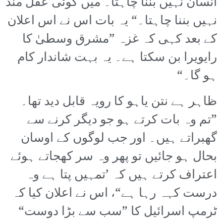
انسان نہیں بننا چاہتا۔ میں کوئی عقل مند
نہیں بننا چاہتا۔“ یہ بات اس نے اس اعلان
کے بعد کہی کہ غزہ ”مشرق وسطیٰ کا
رایویرا بن سکتا ہے۔ یہ بہت شاندار کام
ہو گا۔“
ظاہر ہے نتن یاہو کا رویہ قابل دید تھا۔
”تم وہ بات کرتے ہو جو دیگر کرنے سے
گھبراتے ہیں۔ اور جب لوگوں کے اوسان
بحال ہو جائیں تو پھر وہ سر کھجاتے ہوئے
اعتراف کرتے ہیں کہ ’تمہیں پتا ہے وہ
درست کہہ رہا ہے“، اس نے اعلان کیا کہ
ٹرمپ اسرائیل کا ”سب سے بڑا دوست“