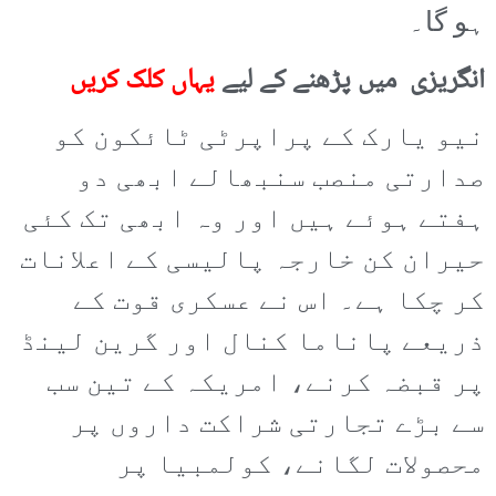
ہو گا۔
انگریزی میں پڑھنے کے لیے
یہاں کلک کریں
نیو یارک کے پراپرٹی ٹائکون کو
صدارتی منصب سنبھالے ابھی دو
ہفتے ہوئے ہیں اور وہ ابھی تک کئی
حیران کن خارجہ پالیسی کے اعلانات
کر چکا ہے۔ اس نے عسکری قوت کے
ذریعے پاناما کنال اور گرین لینڈ
پر قبضہ کرنے، امریکہ کے تین سب
سے بڑے تجارتی شراکت داروں پر
محصولات لگانے، کولمبیا پر