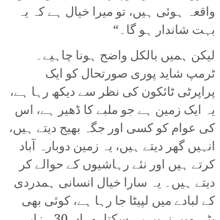
واقعہ ہوئی ہیں، تو میرا خیال ہے کہ یہ
بہت شاندار ہو گا۔“
لیکن ہمیں بالکل واضح ہونا چاہیے۔
ٹرمپ شاید پوری صورتحال کو ایک
پراپرٹی ٹائکون کی نظر سے دیکھ رہا ہے،
یہ ایک زمین ہے جو ملبے کا ڈھیر ہے، اس
کی عوام کو کسی اور جگہ بھیج دیتے ہیں،
انہیں گھر دیتے ہیں، یہ زمین دوبارہ آباد
کرتے ہیں اور نئے رہاشیوں کے حوالے کر
دیتے ہیں۔ یہ سارا خیال انسانی ہمدردی
کے لبادے میں لپیٹا جا رہا ہے، کوئی بھی