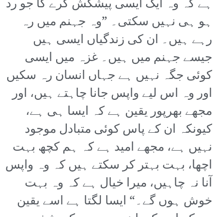
ہے کہ وہ ایک ایسی پیشکش کرے گا جو رد
ہو ہی نہیں سکتی۔ ”وہ جہنم میں رہ
رہے ہیں۔ ان کی زندگیاں ایسی ہیں
جیسے جہنم میں ہیں۔ غزہ میں ایسی
کوئی جگہ نہیں ہے جہاں انسان رہ سکیں
اور وہ اس لیے واپس جانا چاہتے ہیں، اور
مجھے بھرپور یقین ہے کہ ایسا ہی ہے،
کیونکہ ان کے پاس کوئی متبادل موجود
نہیں ہے، مجھے امید ہے کہ ہم کچھ بہت
اچھا، بہت بہتر کر سکتے ہیں کہ وہ واپس
آنا نہ چاہیں، میرا خیال ہے کہ وہ بہت
خوش ہوں گے۔“ ایسا لگتا ہے اسے یقین