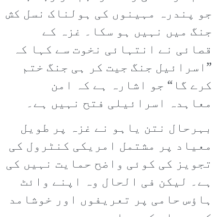
جو پندرہ مہینوں کی ہولناک نسل کش
جنگ میں نہیں ہو سکا۔ غزہ کے
قصائی نے انتہائی نخوت سے کہا کہ
”اسرائیل جنگ جیت کر ہی جنگ ختم
کرے گا“ جو اشارہ ہے کہ امن
معاہدہ اسرائیلی فتح نہیں ہے۔
بہرحال نتن یاہو نے غزہ پر طویل
معیاد پر مشتمل امریکی کنٹرول کی
تجویز کی کوئی واضح حمایت نہیں کی
ہے۔ لیکن فی الحال وہ اپنے وائٹ
ہاؤس حامی پر تعریفوں اور خوشامد