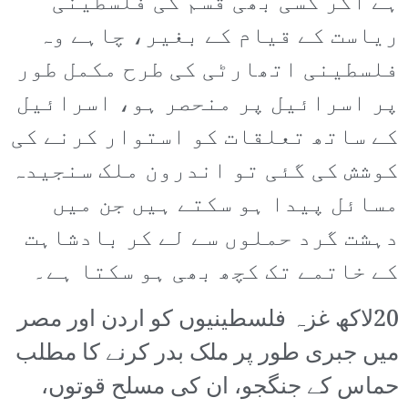
ہے اگر کسی بھی قسم کی فلسطینی
ریاست کے قیام کے بغیر، چاہے وہ
فلسطینی اتھارٹی کی طرح مکمل طور
پر اسرائیل پر منحصر ہو، اسرائیل
کے ساتھ تعلقات کو استوار کرنے کی
کوشش کی گئی تو اندرون ملک سنجیدہ
مسائل پیدا ہو سکتے ہیں جن میں
دہشت گرد حملوں سے لے کر بادشاہت
کے خاتمے تک کچھ بھی ہو سکتا ہے۔
20لاکھ غزہ فلسطینیوں کو اردن اور مصر
میں جبری طور پر ملک بدر کرنے کا مطلب
حماس کے جنگجو، ان کی مسلح قوتوں،