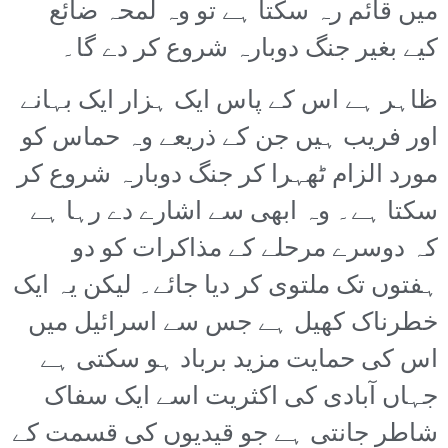
میں قائم رہ سکتا ہے تو وہ لمحہ ضائع
کیے بغیر جنگ دوبارہ شروع کر دے گا۔
ظاہر ہے اس کے پاس ایک ہزار ایک بہانے
اور فریب ہیں جن کے ذریعے وہ حماس کو
مورد الزام ٹھہرا کر جنگ دوبارہ شروع کر
سکتا ہے۔ وہ ابھی سے اشارے دے رہا ہے
کہ دوسرے مرحلے کے مذاکرات کو دو
ہفتوں تک ملتوی کر دیا جائے۔ لیکن یہ ایک
خطرناک کھیل ہے جس سے اسرائیل میں
اس کی حمایت مزید برباد ہو سکتی ہے
جہاں آبادی کی اکثریت اسے ایک سفاک
شاطر جانتی ہے جو قیدیوں کی قسمت کے