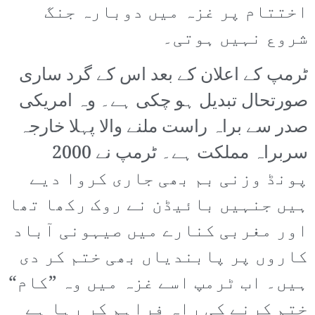
اختتام پر غزہ میں دوبارہ جنگ
شروع نہیں ہوتی۔
ٹرمپ کے اعلان کے بعد اس کے گرد ساری
صورتحال تبدیل ہو چکی ہے۔ وہ امریکی
صدر سے براہ راست ملنے والا پہلا خارجہ
سربراہ مملکت ہے۔ ٹرمپ نے 2000
پونڈ وزنی بم بھی جاری کروا دیے
ہیں جنہیں بائیڈن نے روک رکھا تھا
اور مغربی کنارے میں صیہونی آباد
کاروں پر پابندیاں بھی ختم کر دی
ہیں۔ اب ٹرمپ اسے غزہ میں وہ ”کام“
ختم کرنے کی راہ فراہم کر رہا ہے