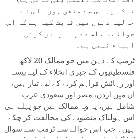
اقدامات کی دھمکی بھی شامل ہے)
تاکہ وہ اس سے متفق ہوں۔ اس نے
حالیہ دنوں میں ثابت کیا ہے کہ اس
حوالے سے اسے ذرہ برابر کوئی
ابہام نہیں ہے۔
ٹرمپ کے ذہن میں جو ممالک 20 لاکھ
فلسطینیوں کے جبری انخلاء کے لیے پیسہ
اور رہائش فراہم کرنے کے لیے تیار ہیں،
ان میں اردن، مصر اور سعودی عرب
شامل ہیں، یہ وہ ممالک ہیں جو پہلے ہی
اس ہولناک منصوبے کی مخالفت کر چکے
ہیں۔ جب اس حوالے سے ٹرمپ سے سوال