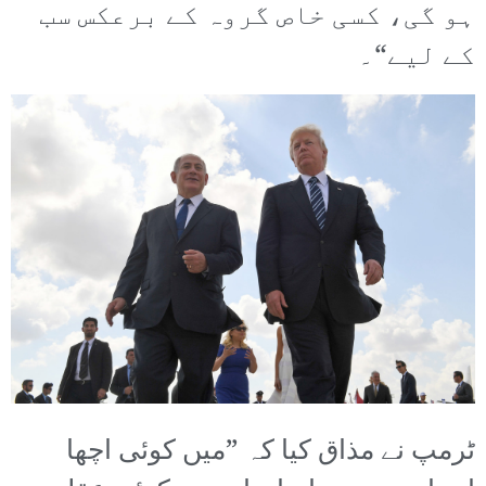
ہو گی، کسی خاص گروہ کے برعکس سب
کے لیے“۔
ٹرمپ نے مذاق کیا کہ ”میں کوئی اچھا