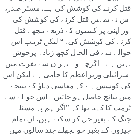
قتل کرنے کی کوشش کی ہے، مسٹر صدر،
اس نے تمہیں قتل کرنے کی کوشش کی
اور اپنی پراکسیوں کے ذریعے مجھے قتل
کرنے کی کوشش کی۔“ لیکن ٹرمپ اس
حوالے سے فی الحال کچھ زیادہ پرجوش
نہیں ہے۔ اگرچہ وہ تہران سے نفرت میں
اسرائیلی وزیراعظم کا حامی ہے لیکن اس
کی کوشش ہے کہ معاشی دباؤ کے نتیجے
میں نتائج حاصل ہو جائیں۔ اس حوالے سے
ٹرمپ کا کہنا تھا کہ ”اگر ہم یہ مسئلہ
جنگ کے بغیر حل کر سکتے ہیں، ان تمام
چیزوں کے بغیر جو پچھلے چند سالوں میں