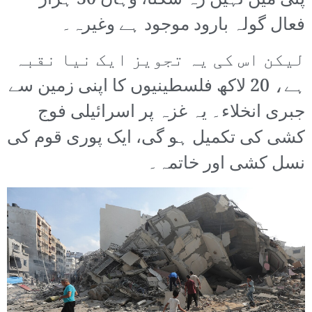
پٹی میں نہیں رہ سکتا، وہاں 30 ہزار
فعال گولہ بارود موجود ہے وغیرہ۔
لیکن اس کی یہ تجویز ایک نیا نقبہ
ہے، 20 لاکھ فلسطینیوں کا اپنی زمین سے
جبری انخلاء۔ یہ غزہ پر اسرائیلی فوج
کشی کی تکمیل ہو گی، ایک پوری قوم کی
نسل کشی اور خاتمہ۔