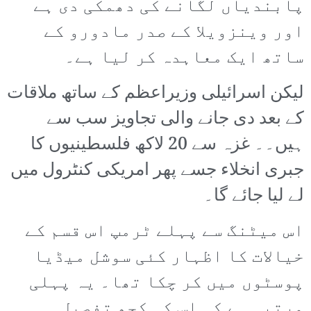
پابندیاں لگانے کی دھمکی دی ہے
اور وینزویلا کے صدر مادورو کے
ساتھ ایک معاہدہ کر لیا ہے۔
لیکن اسرائیلی وزیراعظم کے ساتھ ملاقات
کے بعد دی جانے والی تجاویز سب سے
ہیں۔۔ غزہ سے 20 لاکھ فلسطینیوں کا
جبری انخلاء جسے پھر امریکی کنٹرول میں
لے لیا جائے گا۔
اس میٹنگ سے پہلے ٹرمپ اس قسم کے
خیالات کا اظہار کئی سوشل میڈیا
پوسٹوں میں کر چکا تھا۔ یہ پہلی
مرتبہ ہے کہ اس کی کچھ تفصیل