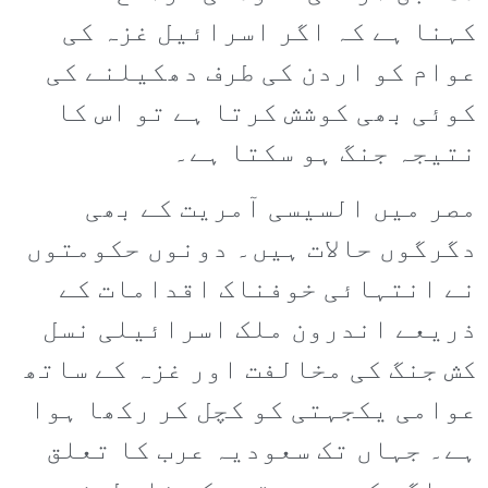
کہنا ہے کہ اگر اسرائیل غزہ کی
عوام کو اردن کی طرف دھکیلنے کی
کوئی بھی کوشش کرتا ہے تو اس کا
نتیجہ جنگ ہو سکتا ہے۔
مصر میں السیسی آمریت کے بھی
دگرگوں حالات ہیں۔ دونوں حکومتوں
نے انتہائی خوفناک اقدامات کے
ذریعے اندرون ملک اسرائیلی نسل
کش جنگ کی مخالفت اور غزہ کے ساتھ
عوامی یکجہتی کو کچل کر رکھا ہوا
ہے۔ جہاں تک سعودیہ عرب کا تعلق