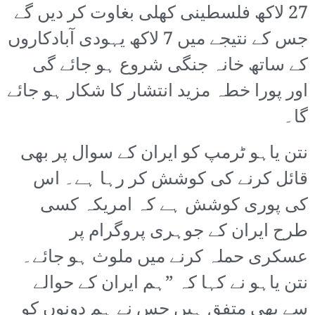
27 لاکھ فلسطینی کھلی بغاوت کر دیں گے
جس کے نتیجے میں 7 لاکھ یہودی آبادکاروں
کے ساتھ خانہ جنگی شروع ہو جائے گی
اور پورا خطہ مزید انتشار کا شکار ہو جائے
گا۔
نتن یاہو ٹرمپ کو ایران کے سوال پر بھی
قائل کرنے کی کوشش کر رہا ہے۔ اس
کی پوری کوشش ہے کہ امریکہ کسی
طرح ایران کے جوہری پروگرام پر
عسکری حملہ کرنے میں ملوث ہو جائے۔
نتن یاہو نے کہا کہ ”ہم ایران کے حوالے
سے بھی متفق ہیں جس نے ہم دونوں کو