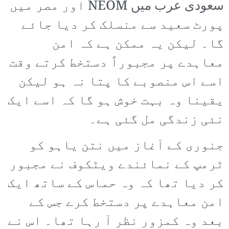
سعودی عرب میں NEOM اور مصر میں
پورٹ سعید سے منسلک کر دیا جائے
گا۔ لیکن یہ ممکن ہے کہ امن
معاہدے پر مجبوراً دستخط کرتے وقت
اسے اس منصوبے کا پتا نہ ہو لیکن
یقینا وہ بہت خوش ہو گا کہ اسے ایک
نئی زندگی مل گئی ہے۔
جنوری کے آغاز میں نتن یاہو کو
ٹرمپ کے نمائندے ویٹکوف نے مجبور
کر دیا تھا کہ وہ حماس کے ساتھ ایک
امن معاہدے پر دستخط کرے جس کے
بعد وہ کمزور نظر آ رہا تھا۔ اس نے