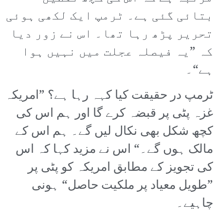
بتائی گئی ہے۔ ٹرمپ ایک لکھی ہوئی
تحریر پڑھ رہا تھا۔ اس نے زور دیا
کہ ”یہ فیصلہ عجلت میں نہیں ہوا
ہے“۔
ٹرمپ در حقیقت کیا کہہ رہا ہے؟ ”امریکہ
غزہ پٹی پر قبضہ کرے گا اور ہم اس کی
کچھ شکل بھی نکال لیں گے۔ ہم اس کے
مالک ہوں گے۔“ اس نے مزید کہا کہ اس
کی تجویز کے مطابق امریکہ کو پٹی پر
”طویل معیاد پر ملکیت حاصل“ ہونی
چاہیے۔