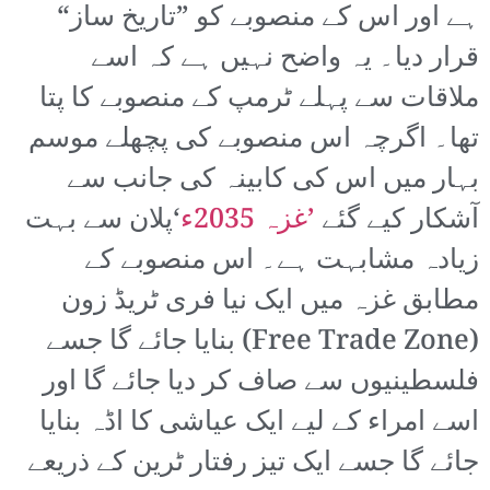
ہے اور اس کے منصوبے کو ”تاریخ ساز“
قرار دیا۔ یہ واضح نہیں ہے کہ اسے
ملاقات سے پہلے ٹرمپ کے منصوبے کا پتا
تھا۔ اگرچہ اس منصوبے کی پچھلے موسم
بہار میں اس کی کابینہ کی جانب سے
آشکار کیے گئے
’غزہ 2035ء
‘پلان سے بہت
زیادہ مشابہت ہے۔ اس منصوبے کے
مطابق غزہ میں ایک نیا فری ٹریڈ زون
(Free Trade Zone) بنایا جائے گا جسے
فلسطینیوں سے صاف کر دیا جائے گا اور
اسے امراء کے لیے ایک عیاشی کا اڈہ بنایا
جائے گا جسے ایک تیز رفتار ٹرین کے ذریعے