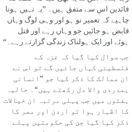
قائدین اس سے متفق ہیں۔ ”یہ نہیں ہونا
چاہیے کہ تعمیر نو ہو اور وہی لوگ وہاں
قابض ہو جائیں جو وہاں رہے اور قتل
ہوئے اور ایک ہولناک زندگی گزارتے رہے۔“
جب سوال کیا گیا کہ غزہ کے
فلسطینی کہاں جائیں گے تو اس نے
ان ممالک کا ذکر کیا جو ”انسانی
ہمدردی والا دل رکھتے ہیں“۔ حالیہ
ہفتوں میں جب پہلی مرتبہ ان خیالات
کا اظہار ہوا تو اردن اور مصر کا
ذکر کیا گیا جن کی حکومتیں پہلے