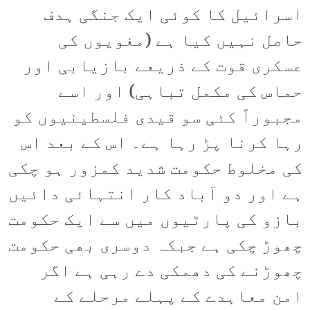
اسرائیل کا کوئی ایک جنگی ہدف
حاصل نہیں کیا ہے (مغویوں کی
عسکری قوت کے ذریعے بازیابی اور
حماس کی مکمل تباہی) اور اسے
مجبوراً کئی سو قیدی فلسطینیوں کو
رہا کرنا پڑ رہا ہے۔ اس کے بعد اس
کی مخلوط حکومت شدید کمزور ہو چکی
ہے اور دو آباد کار انتہائی دائیں
بازو کی پارٹیوں میں سے ایک حکومت
چھوڑ چکی ہے جبکہ دوسری بھی حکومت
چھوڑنے کی دھمکی دے رہی ہے اگر
امن معاہدے کے پہلے مرحلے کے