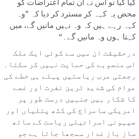
کیا گیا تو اس نے ان تمام اعتراضات کو
محض یہ کہہ کر مسترد کر دیا کہ ”وہ
کہہ رہے ہیں کہ وہ نہیں مانیں گے، میں
کہتا ہوں وہ مانیں گے۔“
درحقیقت ان میں سے کوئی ایک ملک
اس منصوبے کی حمایت نہیں کر سکتا۔
رجعتی عرب ریاستیں پہلے ہی خطے کی
عوام کی شدید ترین نفرت اور غصے
کا شکار ہیں جنہیں درست طور پر
امریکی سامراج کی کٹھ پتلیاں اور
صیہونی اسرائیلی ریاست کے ساتھ
ساز باز غدار سمجھا جاتا ہے جو