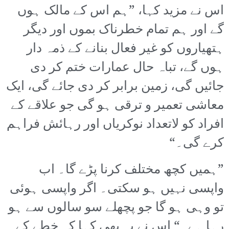
اس نے مزید کہا، ”ہم اس کے مالک ہوں
گے اور ہم تمام خطرناک بموں اور دیگر
ہتھیاروں کو غیر فعال بنانے کے ذمہ دار
ہوں گے، تباہ حال عمارات ختم کر دی
جائیں گی، زمین برابر کر دی جائے گی، ایک
معاشی تعمیر و ترقی ہو گی جو علاقے کے
افراد کو لاتعداد نوکریاں اور رہائش فراہم
کرے گی۔“
”ہمیں کچھ مختلف کرنا پڑے گا۔ اب
واپسی نہیں ہو سکتی۔ اگر واپسی ہوئی
تو وہی ہو گا جو پچھلے سو سالوں سے ہو
رہا ہے۔“ اس نے یہ بھی کہا کہ خطے کے