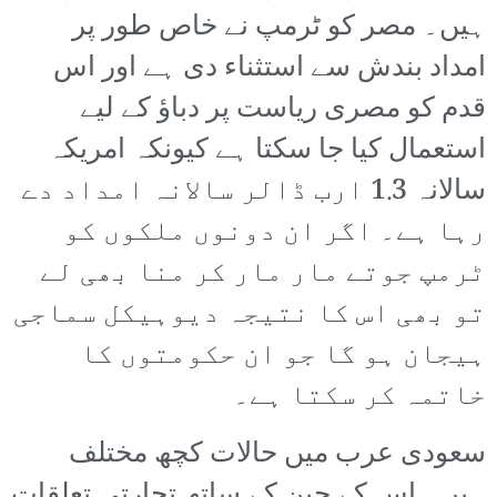
ہیں۔ مصر کو ٹرمپ نے خاص طور پر
امداد بندش سے استثناء دی ہے اور اس
قدم کو مصری ریاست پر دباؤ کے لیے
استعمال کیا جا سکتا ہے کیونکہ امریکہ
سالانہ 1.3 ارب ڈالر سالانہ امداد دے
رہا ہے۔ اگر ان دونوں ملکوں کو
ٹرمپ جوتے مار مار کر منا بھی لے
تو بھی اس کا نتیجہ دیوہیکل سماجی
ہیجان ہو گا جو ان حکومتوں کا
خاتمہ کر سکتا ہے۔
سعودی عرب میں حالات کچھ مختلف
ہیں۔ اس کے چین کے ساتھ تجارتی تعلقات