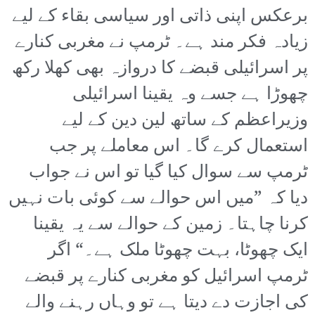
برعکس اپنی ذاتی اور سیاسی بقاء کے لیے
زیادہ فکر مند ہے۔ ٹرمپ نے مغربی کنارے
پر اسرائیلی قبضے کا دروازہ بھی کھلا رکھ
چھوڑا ہے جسے وہ یقینا اسرائیلی
وزیراعظم کے ساتھ لین دین کے لیے
استعمال کرے گا۔ اس معاملے پر جب
ٹرمپ سے سوال کیا گیا تو اس نے جواب
دیا کہ ”میں اس حوالے سے کوئی بات نہیں
کرنا چاہتا۔ زمین کے حوالے سے یہ یقینا
ایک چھوٹا، بہت چھوٹا ملک ہے۔“ اگر
ٹرمپ اسرائیل کو مغربی کنارے پر قبضے
کی اجازت دے دیتا ہے تو وہاں رہنے والے