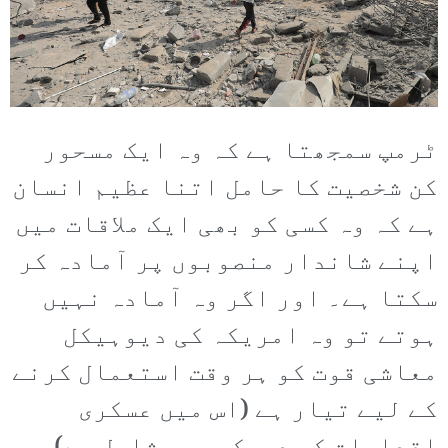
ٹرمپ سمجھتا ہے کہ وہ ایک مسحور
کن شخصیت کا حامل اتنا عظیم انسان
ہے کہ وہ کسی کو بھی ایک ملاقات میں
اپنے شاندار منصوبوں پر آمادہ کر
سکتا ہے۔ اور اگر وہ آمادہ نہیں
ہوتے تو وہ امریکہ کی دیوہیکل
معاشی قوت کو ہر وقت استعمال کرنے
کے لیے تیار ہے (اس میں عسکری