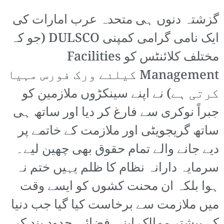
گزشتہ دنوں ہی متحدہ عرب امارات کی
ایک نامی گرامی کمپنی DULSCO (جو کہ
مختلف کلائنٹس کو Facilities
Management کیلئے ورک فورس مہیا
کرتی ہے) نے اپنے سینکڑوں ملازمین کو
جبراً نوکری سے فارغ کر دیا اور ساتھ ہی
ساتھ گریجویٹی اور ملازمت کے خاتمے پر
دیے جانے والے تمام حقوق بھی چھین لیے۔
سرمایہ دارانہ نظام کا ظلم یہیں ختم نہ
ہوا بلکہ ان محنت کشوں کو ایسے وقت
میں ملازمت سے برخاست کیا گیا جب دنیا