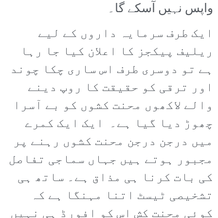
واپس نہیں آسکے گا۔
ایک طرف سرمایہ داروں کے لیے
ریلیف پیکجز کا اعلان کیا جا رہا
ہے تو دوسری طرف اس ساری چکا چوند
اور ترقی کو حقیقت کا روپ دینے
والے لاکھوں محنت کشوں کو بے آسرا
چھوڑ دیا گیا ہے۔ ایک ایک کمرے
میں درجن درجن محنت کشوں رہنے پر
مجبور ہوتے ہیں جہاں سماجی تفاصل
کی بات کرنا ہی مذاق ہے۔ ساتھ ہی
تشخیصی ٹیسٹ اتنا مہنگا ہے کہ
کوئی محنت کش اس کو افورڈ ہی نہیں