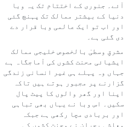
آئے۔ جنوری کے اختتام تک یہ وبا
دنیا کے بیشتر ممالک تک پہنچ گئی
اور اب تو ایک عالمی وبا قرار دے
دی گئی ہے۔
مشرقِ وسطیٰ بالخصوص خلیجی ممالک
ایشیائی محنت کشوں کی آماجگاہ ہے
جہاں وہ پہلے ہی غیر انسانی زندگی
گزارنے پر مجبور ہوتے ہیں تاکہ
اپنا اور گھر والوں کا پیٹ پال
سکیں۔ اس وبا نے یہاں بھی تباہی
اور بربادی مچا رکھی ہے جبکہ
معاشی بحران نے محنت کشوں کی