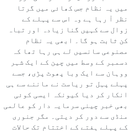
میں یہ نظام جس کھائی میں گرتا
نظر آ رہا ہے وہ اس سے پہلے کے
زوال سے کہیں گنا زیادہ اور تباہ
کن ثابت ہو گا۔ ابھی یہ نظام
مصنوعی سانسیں لے ہی رہا تھا کہ
دسمبر کے وسط میں چین کے ایک شہر
ووہان سے ایک وبا پھوٹ پڑی، جسے
پہلے پہل تو ریاست نے ماننے سے ہی
انکار کر دیا کیونکہ ایسی کوئی
بھی خبر چینی سرمایہ دار کو عالمی
منڈی سے دور کر دیتی۔ مگر جنوری
کے پہلے ہفتے کے اختتام تک حالات