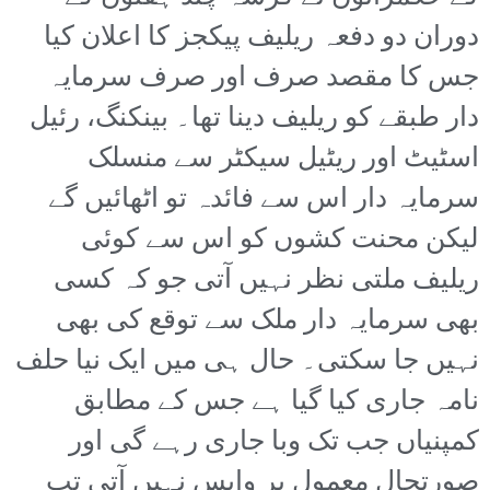
دوران دو دفعہ ریلیف پیکجز کا اعلان کیا
جس کا مقصد صرف اور صرف سرمایہ
دار طبقے کو ریلیف دینا تھا۔ بینکنگ، رئیل
اسٹیٹ اور ریٹیل سیکٹر سے منسلک
سرمایہ دار اس سے فائدہ تو اٹھائیں گے
لیکن محنت کشوں کو اس سے کوئی
ریلیف ملتی نظر نہیں آتی جو کہ کسی
بھی سرمایہ دار ملک سے توقع کی بھی
نہیں جا سکتی۔ حال ہی میں ایک نیا حلف
نامہ جاری کیا گیا ہے جس کے مطابق
کمپنیاں جب تک وبا جاری رہے گی اور
صورتحال معمول پر واپس نہیں آتی تب