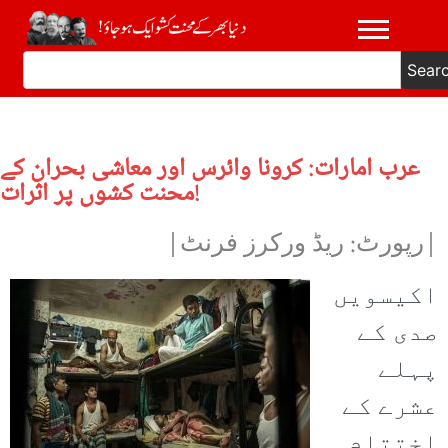
Sear
عرب امارات: کرونا وائرس اور معاشی بحران کے
محنت کشوں پر اثرات!
|رپورٹ: ریڈ ورکرز فرنٹ|
اکیسویں
صدی کے
پہلے
عشرے کے
اختتام