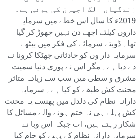
زندگیاں الگ اجیرن کی ہوئی ہے۔
2019ء کا سال اس خطے میں سرمایہ
داروں کیلئے اچھے دن نہیں چھوڑ کر گیا
تھا۔ ڈوبتے سرمائے کی فکر میں بیٹھے
سرمایہ دار وں کو حادثاتی جھٹکا کرونا نے
دے دیا ہے۔ مگر اس نے پوری دنیا سمیت
مشرق و سطیٰ میں سب سے زیادہ متاثر
محنت کش طبقے کو کیا ہے۔ سرمایہ
دارانہ نظام کی دلدل میں پھنسے یہ محنت
کش پہلے ہی نہ ختم ہونے والے مسائل کا
شکار رہتے ہیں، اب جبکہ اس وبا نے
سرمایہ دارانہ نظام کے پہیے کو جام کیا