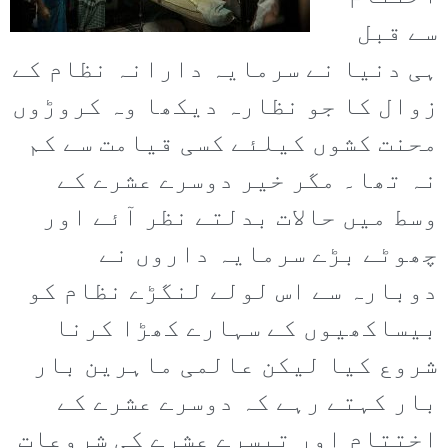
سے قبل
ہی دنیا نے سرمایہ دارانہ نظام کے
زوال کا جو نظارہ دیکھا وہ کروڑوں
محنت کشوں کیلئے کسی قیامت سے کم
نہ تھا۔ مگر خیر دوسرے عشرے کے
وسط میں حالات بدلتے نظر آئے اور
چھوٹے بڑے سرمایہ داروں نے
دوبارہ سے اس لولے لنگڑے نظام کو
بیساکھیوں کے سہارے کھڑا کرنا
شروع کیا لیکن عالمی ماہرین بار
بار کہتے رہے کہ دوسرے عشرے کے
اختتام اور تیسرے عشرے کی شروعات