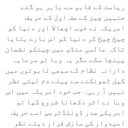
ریاست کے قابو سے باہر ہو گئے
جنہیں چین کے صف اول کے حریف
امریکہ نے خوب اچھالا اور دنیا کو
چیخ چیخ کر دنیا کو اس بارے بتایا
تاکہ عالمی منڈی میں چینکو نقصان
پہنچا سکے مگر یہ وبا تو سرمایہ
دارانہ نظام کے سبھی تابوتوں میں
کیل ٹھونکنے سے پہلے دم لیتی نظر
نہیں آ رہی۔ جب خود امریکہ میں اس
وبا نے اثر دکھانا شروع کیا تو
امریکی صدر ڈونلڈٹرمپ اسے حریف
امیدوار کی سازش قرار دیتے نظر