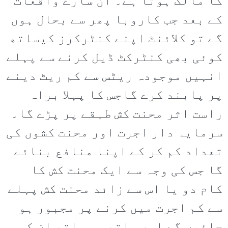
کا مالک ہوتا ہے۔ ان سارے واقعات
کے بعد جب کاروبا پھر سے بحال ہوں
گے تو کلائنٹ اپنے کنٹرکرز کیساتھ
کوئی بھی کنٹرکٹ ڈیل کرنے سے پہلے
انہیں موجودہ ریٹس سے کم ریٹ دینے
پر پابند کرے گاجس کا پہلا براہ
راست اثر محنت کش طبقے پر پڑے گا۔
سرمایہ دار اجرت اور محنت کشوں کی
تعداد کم کر کے اپنا منافع بنائے
گا جس کی وجہ سے ایک محنت کش کا
کام دو یا اس سے زائد محنت کش پہلے
سے کم اجرت میں کرنے پر مجبور ہو
جائیں گے اور ساتھ ہی ساتھ ان کو