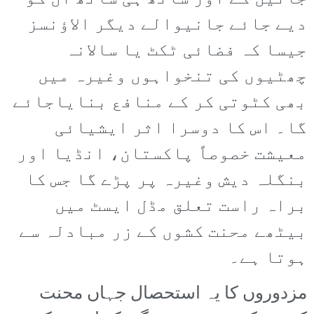
دیے جائے جانیوالے دیگر الاؤنسز
جیسا کہ فضائی ٹکٹ یا سالانہ
چھٹیوں کی تنخواہوں وغیرہ میں
بھی کٹوتی کر کے منافع بنایاجائے
گا۔ اس کا دوسرا اثر ایشیائی
معیشت خصوصاً پاکستان، انڈیا اور
بنگلہ دیش وغیرہ پر پڑے گا جس کا
براہ راست تعلق مڈل ایسٹ میں
بیٹھے محنت کشوں کے زر مبادلہ سے
ہوتا ہے۔
مزدوروں کا یہ استحصال جہاں محنت