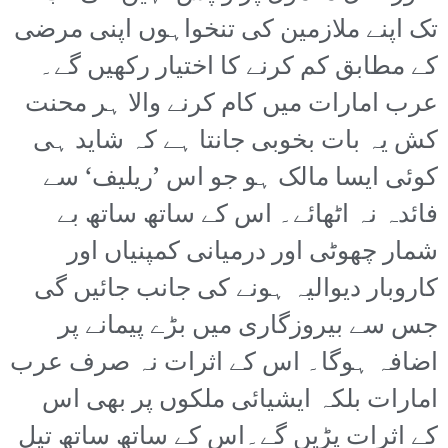
تک اپنے ملازمین کی تنخواہوں اپنی مرضی
کے مطابق کم کرنے کا اختیار رکھیں گے۔
عرب امارات میں کام کرنے والا ہر محنت
کش یہ بات بخوبی جانتا ہے کہ شاید ہی
کوئی ایسا مالک ہو جو اس ’ریلیف‘ سے
فائدہ نہ اٹھائے۔ اس کے ساتھ ساتھ بے
شمار چھوٹی اور درمیانی کمپنیاں اور
کاروبار دیوالیہ ہونے کی جانب جائیں گی
جس سے بیروزگاری میں بڑے پیمانے پر
اضافہ ہوگا۔ اس کے اثرات نہ صرف عرب
امارات بلکہ ایشیائی ملکوں پر بھی اس
کے اثرات پڑیں گے۔اس کے ساتھ ساتھ تیل