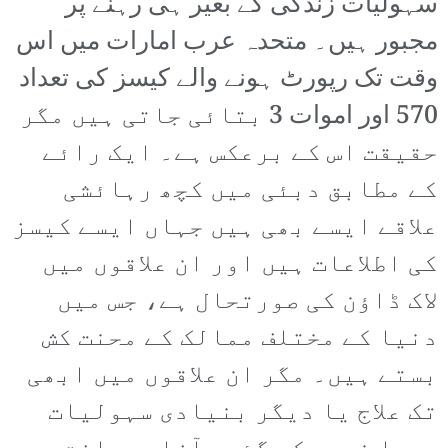
سہولیات زندگی کے بغیر ہی رہنے پر
مجبور ہیں۔ متحدہ عرب امارات میں اس
وقت تک رپورٹ ہونے والے کیسز کی تعداد
570 اور اموات 3 بتائی جاتی ہیں مگر
حقیقت اس کے برعکس ہے۔ ایک رائے
کے مطابق دبئی میں کچھ رہائشی
علاقے ایسے بھی ہیں جہاں ایسے کیسز
کی اطلاعات ہیں اور ان علاقوں میں
لاک ڈاؤن کی صورتحال ہے، جس میں
دنیا کے مختلف ممالک کے محنت کش
بستے ہیں۔ مگر ان علاقوں میں ابھی
تک علاج یا دیگر بنیادی سہولیات