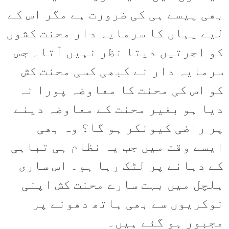
بھی پیسے ہی کی ضرورت ہے مگر اس کے
لیے یہاں کا سرمایہ دار محنت کشوں
کو اجرتیں دیتا نظر نہیں آتا۔ جس
سرمایہ دار نے کبھی کسی محنت کش
کو اس کی محنت کا معاوضہ پورا نہ
دیا ہو بغیر محنت کے معاوضہ دینے
پر راضی کیونکر ہو گا؟ وہ بھی
ایسے وقت میں جب یہ نظام ہی تباہی
کے دہانے پر لٹک رہا ہو۔ اس ساری
ہلچل میں بہت سارے محنت کش اپنی
نوکریوں سے بھی ہاتھ دھونے پر
مجبور ہو گئے ہیں۔