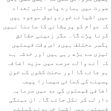
صورت میں ہمارے پاس اتنی تعداد
میں اشیائے خوردونوش موجود ہیں
کہ عوام کو پریشانی کا سامنا نہیں
کرنا پڑے گا۔ مگر زمینی حقائق
یکسر مختلف ہیں، اس وقت قیمتیں
تیزی سے بڑھ رہی ہیں اور خدشہ ہے
کہ آنے والے عرصے میں مزید اضافہ
ہو جائے گا اور محنت کشوں کے خون
پسینے کی کمائی سیسارا پیسہ
اضافی قیمتوں کی مد میں سرمایہ
دار لے کر نکل جائے گا۔ ان مہنگی
قیمتوں میں اشیا خریدنے کیلئے