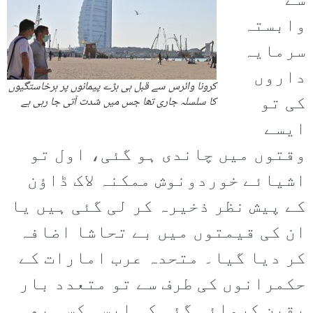
سے
وابستہ
سرمایہ
داروں
کرونا وائرس سے قبل ہی بڑے پیمانوں پر برخاستگیوں
کی تو
کا سلسلہ جاری تھا جس میں شدت آتی جا رہی ہے
ایسے
وقتوں میں چاندی ہو گئی، اول تو
اشیائے خوردونوش ممکنہ لاک ڈاؤن
کے پیش نظر ذخیرہ کر لی گئی ہیں یا
ان کی قیمتوں میں بے تحاشا اضافہ
کر دیا گیا۔ متحدہ عرب امارات کے
حکمرانوں کی طرف سے تو متعدد بار
یقین کروائی گئی کہ ایسی کسی بھی