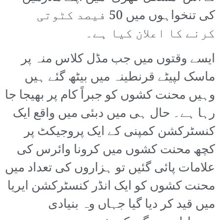
کی تنخواہوں میں 50 فیصد کٹوتی
کرنے کا اعلان کیا ہے۔
ایسے وقتوں میں جب مڈل کلاس منہ پر
ماسک لپیٹے قرنطینہ میں بیٹھ گئے ہیں
وہیں محنت کشوں کو جبراً کام پر بھیجا جا
رہا ہے۔ حال ہی میں دبئی میں واقع ایک
کنسٹرکشن کمپنی کے ایک پروجیکٹ پر
کچھ محنت کشوں میں کرونا وائرس کی
علامات پائی گئیں تو ہزاروں کی تعداد میں
محنت کشوں کو ایک انڈر کنسٹرکشن ایریا
میں قید کر دیا گیا جہاں وہ بنیادی