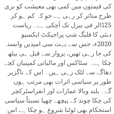
کی قیمتوں میں کمی بھی معیشت کو بری
طرح متاثر کر رہی ہے جو کہ کم ہو کر
25ڈالر فی بیرل تک آچکی ہے۔ ریاست
دبئی کا فلیگ شپ پراجیکٹ ایکسپو
2020ء، جس سے بہت سی امیدیں وابستہ
کی جا رہی تھیں، پرواز سے قبل ہی بیٹھ
چکا ہے۔ سٹاکس اور مالیاتی کمپنیاں کچے
دھاگے سے لٹک رہی ہیں۔ اس کے ناگزیر
طور پر سیاسی اثرات بھی مرتب ہوں
گے۔ بلند وبالا عمارات اور انفراسٹرکچر
کی چکا چوند کے پیچھے چھپا نسبتاً سیاسی
استحکام بھی ٹوٹنا شروع ہو چکا ہے اس