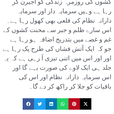
کشوں کی روزمرہ زندگی کو اجیرن کر
رہا ہے وہیں سرمایہ دار اور سرمایہ
دارانہ نظام کی قلعی بھی کھول رہا ہے۔
اس سارے ظلم و جبر سے محنت کشوں کے
غم و غصے میں بتدریج اضافہ ہو رہا ہے
جو کہ ایک آتش فشاں کی طرح پک رہا ہے
اور اور اس میں اتنی تیزی آ رہی ہے کہ یہ
جلد ہی ایک لاوے کی صورت بہے گا اور
اس سرمایہ دارانہ نظام اور اس کی
باقیات کو جلا کر راکھ کر دے گا۔