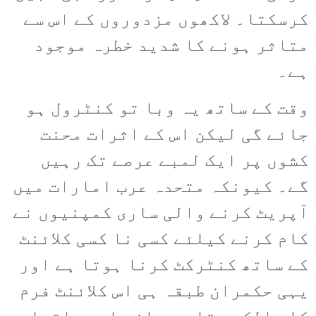
کرسکتا۔ لاکھوں مزدوروں کے اس سے
متاثر ہونے کا شدید خطرہ موجود
ہے۔
وقت کے ساتھ یہ وبا تو کنٹرول ہو
جائے گی لیکن اس کے اثرات محنت
کشوں پر ایک لمبے عرصے تک رہیں
گے۔ کیونکہ متحدہ عرب امارات میں
آپریٹ کرنے والی ساری کمپنیوں نے
کام کرنے کیلئے کسی نا کسی کلائنٹ
کے ساتھ کنٹرکٹ کرنا ہوتا ہے اور
یہی حکمران طبقہ ہی اس کلائنٹ فرم