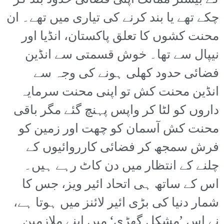
کے بیشتر ممالک اپنی فضائی حدود بند کر
چکے تھے یا بند کرنے کی تیاری میں تھے۔ ان
محنت کشوں کا تعلق پاکستان، انڈیا اور
نیپال سے تھا۔ خوش قسمتی سے انڈین
فضائی حدود کھلی ہونے کی وجہ سے
انڈین محنت کش تو اپنی محنت سرمایہ
داروں کو لٹا کر واپس پہنچ گئے مگر باقی
محنت کش آسمان کو چھت اور زمین کو
فرش سمجھ کر فضائی کارروائیوں کے
چلنے کے انتظار میں دن کاٹ رہے ہیں۔
اس کے ساتھ ہی اتحاد ائیر ویز، جس کا
شمار دنیا کی بڑی ائیر لائنز میں ہوتا ہے،
نے اس ’مشکل گھڑی‘ میں اپنے ملازمین