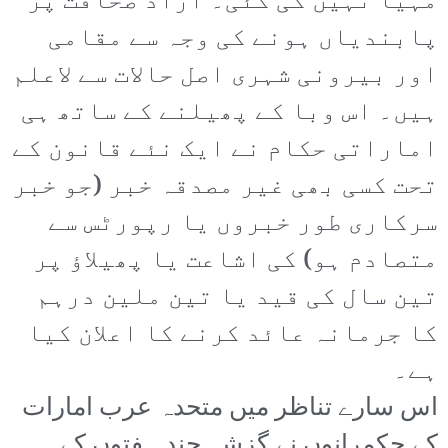
مہیا نہیں کی گئی۔ آزاد صحافت پر
پابندیاں ہونے کی وجہ سے مقامی
اور بیرونی شہری اصل حالات سے لاعلم
ہیں۔ اس وبا کے پھیلنے کے ساتھ ہی
اماراتی حکام نے ایک نئے قانون کے
تحت کسی بھی غیر مصدقہ خبر (جو خبر
سرکاری طور خبروں یا رپورٹس سے
متصادم ہو) کی اشاعت یا پھیلاؤ پر
تین سال کی قید یا تین ملین درہم
کا جرمانہ عائد کرنے کا اعلان کیا
ہے۔
اس سارے تناظر میں متحدہ عرب امارات
کے حکمرانوں نے گزشہ چند ہفتوں کے