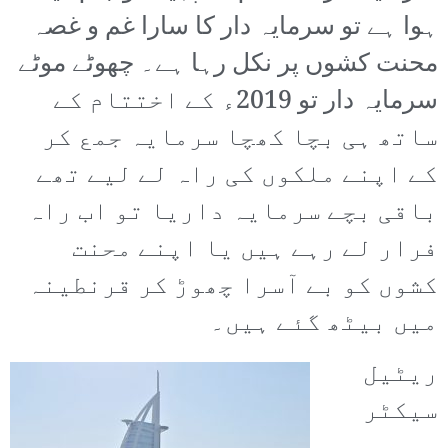
ہوا ہے تو سرمایہ دار کا سارا غم و غصہ
محنت کشوں پر نکل رہا ہے۔ چھوٹے موٹے
سرمایہ دار تو 2019ء کے اختتام کے
ساتھ ہی بچا کھچا سرمایہ جمع کر
کے اپنے ملکوں کی راہ لے لیے تھے
باقی بچے سرمایہ داریا تو اب راہ
فرار لے رہے ہیں یا اپنے محنت
کشوں کو بے آسرا چھوڑ کر قرنطینہ
میں بیٹھ گئے ہیں۔
ریٹیل
سیکٹر