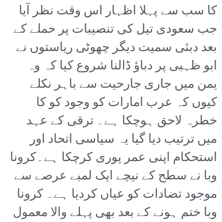
کا سب سے پہلا اظہار اس وقت نظر آیا
جب سعودی تیل کی تنصیبات پر حملے کے
بعد دبئی سمیت دیگر چھوٹی ریاستوں نے
ابو ظہبی پر دباؤ ڈالنا شروع کیا کہ وہ
یمن میں جاری جارحیت سے باہر نکلے
کیوں کہ عرب امارات کو وجود کو کا
خطرہ لاحق ہوچکا ہے۔ ترقی کے عہد
میں ترتیب دیا گیا یہ سیاسی اتحاد اور
استحکام اپنی عمر پوری کرچکا ہے۔کرونا
وبا نے سطح کے نیچے ایک لمبے عرصے سے
موجود تضادات کو عیاں کردیا ہے۔ کرونا
وبا ختم ہونے کے بعد بھی پہلے والا معمول