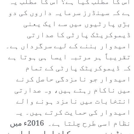
اس کا مطلب کیا ہے؟ اس کا مطلب یہ
ہے کہ سینڈرز سرمایہ داروں کی دو
بڑی پارٹیوں میں سے ایک یعنی
ڈیموکریٹک پارٹی کا صدارتی
امیدوار بننے کے لیے سرگرداں ہے۔
تقریباً ہر مرتبہ ایسا ہی ہوتا ہے
کہ ڈیموکریٹک پارٹی کے تمام
امیدوار جو نامزدگی حاصل کرنے
میں ناکام رہتے ہیں، وہ صدارتی
انتخابات میں نامزد ہونے والے
امیدوار کی حمایت کرتے ہیں۔ یہ
نظام اسی طرح چلتا ہے۔ 2016ء میں