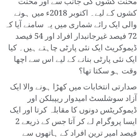
محنت کشوں کی جانب سے اور محنت
کشوں کے لیے۔ اکتوبر 2018ء میں ہونے
والی ایک رائے شماری میں یہ سامنے آیا کہ
72 فیصد غیرجانبدار افراد اور 54 فیصد
ڈیموکریٹ ایک نئی پارٹی چاہتے ہیں۔ کیا
ایک نئی پارٹی بنانے کے لیے اس سے اچھا
وقت ہو سکتا تھا؟
صدارتی انتخابات میں کھڑا ہونے والا ایک
آزاد سوشلسٹ امیدوار ریپبلکن اور
ڈیموکریٹس دونوں کا مقابلہ کرتا اور ایک
ایسا پروگرام لے کر آتا جس کے ذریعے 2
فیصد امیر ترین افراد کے ہاتھوں سے