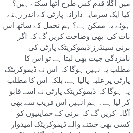
میں اگلا قدم کس طرح اٹھا سکتے ہیں؟
کیا ایک سرمایہ دارانہ پارٹی کے اندر رہتے
ہوئے یہ ممکن ہے؟ ہم تحمل کے ساتھ اس
بات کی بھی وضاحت کریں گے کہ اگر
برنی سینڈرز ڈیموکریٹک پارٹی کی
نامزدگی جیت بھی لیتا ہے تو اس کا
مطلب یہ نہیں ہوگا کہ اس نے ڈیموکریٹک
پارٹی پر غلبہ پالیا ہے، بلکہ اس کا مطلب
یہ ہوگا کہ ڈیموکریٹک پارٹی نے اسے قابو
کر لیا ہے۔ ہم انہیں اس فریب سے بھی
آگاہ کریں گے کہ برنی کے حمایتیوں کو
کسی بھی جیتنے والے ڈیموکریٹک امیدوار