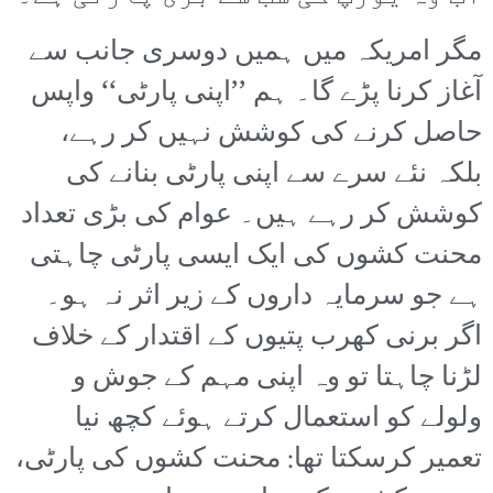
مگر امریکہ میں ہمیں دوسری جانب سے
آغاز کرنا پڑے گا۔ ہم ’’اپنی پارٹی‘‘ واپس
حاصل کرنے کی کوشش نہیں کر رہے،
بلکہ نئے سرے سے اپنی پارٹی بنانے کی
کوشش کر رہے ہیں۔ عوام کی بڑی تعداد
محنت کشوں کی ایک ایسی پارٹی چاہتی
ہے جو سرمایہ داروں کے زیر اثر نہ ہو۔
اگر برنی کھرب پتیوں کے اقتدار کے خلاف
لڑنا چاہتا تو وہ اپنی مہم کے جوش و
ولولے کو استعمال کرتے ہوئے کچھ نیا
تعمیر کرسکتا تھا: محنت کشوں کی پارٹی،