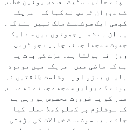
اپنے حالیہ سٹیٹ آف دی یونین خطاب
کے دوران ٹرمپ نے کہا کہ امریکہ
کبھی ایک سوشلسٹ ملک نہیں بنے گا۔
یہ ان بے شمار جھوٹوں میں سے ایک
جھوٹ سمجھا جانا چاہیے جو ٹرمپ
روزانہ بولتا ہے۔ مزے کی بات یہ
ہے کہ ماضی میں امریکہ میں موجود
بایاں بازو اور سوشلسٹ طاقتیں نہ
ہونے کے برابر سمجھے جاتے تھے۔ اب
صدر کو یہ ضرورت محسوس ہو رہی ہے
کہ سوشلزم پر کھلم کھلا حملہ کیا
جائے۔ یہ سوشلسٹ خیالات کی بڑھتی