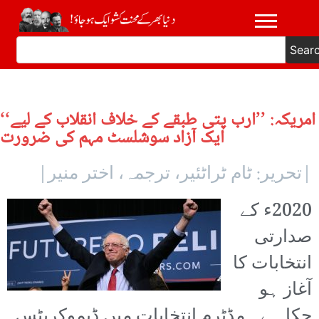
Sear
امریکہ: ’’ارب پتی طبقے کے خلاف انقلاب کے لیے‘‘
ایک آزاد سوشلسٹ مہم کی ضرورت
|تحریر: ٹام ٹراٹئیر، ترجمہ، اختر منیر|
2020ء کے
صدارتی
انتخابات کا
آغاز ہو
چکا ہے۔ مڈٹرم انتخابات میں ڈیموکریٹس