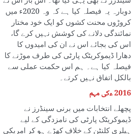
سینڈرز نے بھی یہی کیا تھا۔ اس بار اس نے
دوبارہ یہ فیصلہ کیا ہے کہ وہ 2020ء میں
کروڑوں محنت کشوں کو ایک خود مختار
نمائندگی دلانے کی کوشش نہیں کرے گا،
اس کی بجائے اس نے ان کی امیدوں کا
دھارا ڈیموکریٹک پارٹی کی طرف موڑنے کا
فیصلہ کیا ہے۔ ہم اس حکمت عملی سے
بالکل اتفاق نہیں کرتے۔
2016 ءکی مہم
پچھلے انتخابات میں برنی سینڈرز نے
ڈیموکریٹک پارٹی کی نامزدگی کے لیے
ہیلری کلنٹن کے خلاف کھڑے ہو کر امریکی