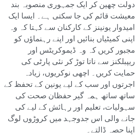
دولت چھین کر ایک جمہوری منصوبہ بند
معیشت قائم کی جا سکتی ہے۔ ایسا ایک
امیدوار یونینز کے کارکنان سے کہتا کہ وہ
اپنی کمیٹیاں بنائیں اور اپنے رہنماؤں کو
مجبور کریں کہ وہ ڈیموکریٹس اور
ریپبلکنز سے ناتا توڑ کر نئی پارٹی کی
حمایت کریں۔ اچھی نوکریوں، زیادہ
اجرتوں اور سب کے لیے یونین کے تحفظ کے
ساتھ ساتھ ہمہ گیر حفظان صحت کی
سہولیات، تعلیم اور رہائش کے لیے کی
جانے والی اس جدوجہد میں کروڑوں لوگ
اپنا حصہ ڈالتے۔