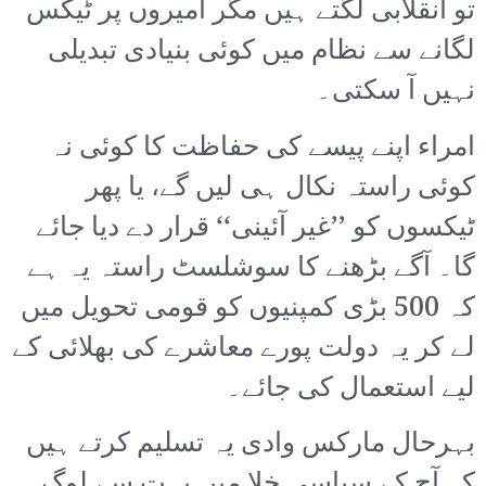
تو انقلابی لگتے ہیں مگر امیروں پر ٹیکس
لگانے سے نظام میں کوئی بنیادی تبدیلی
نہیں آ سکتی۔
امراء اپنے پیسے کی حفاظت کا کوئی نہ
کوئی راستہ نکال ہی لیں گے، یا پھر
ٹیکسوں کو ’’غیر آئینی‘‘ قرار دے دیا جائے
گا۔ آگے بڑھنے کا سوشلسٹ راستہ یہ ہے
کہ 500 بڑی کمپنیوں کو قومی تحویل میں
لے کر یہ دولت پورے معاشرے کی بھلائی کے
لیے استعمال کی جائے۔
بہرحال مارکس وادی یہ تسلیم کرتے ہیں
کہ آج کے سیاسی خلا میں بہت سے لوگ