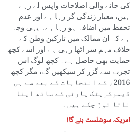
کی جانے والی اصلاحات واپس لے رہے
ہیں، معیار زندگی گر رہا ہے اور عدم
تحفظ میں اضافہ ہو رہا ہے۔ یہی وجہ
ہے کہ ان ممالک میں تارکین وطن کے
خلاف مہم سر اٹھا رہی ہے اور اسے کچھ
حمایت بھی حاصل ہے۔ کچھ لوگ اس
تجربے سے گزر کر سیکھیں گے، مگر کچھ
2016ء کے انتخابات کے بعد سے ہی
ڈیموکریٹک پارٹی کے ساتھ اپنا
ناتا توڑ چکے ہیں۔
امریکہ سوشلسٹ بنے گا!