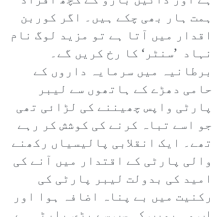
ہے اور دائیں بازو کے کچھ افراد
ہمت ہار بھی چکے ہیں۔ اگر کوربن
اقدار میں آتا ہے تو مزید لوگ نام
نہاد ’سنٹر‘ کا رخ کریں گے۔
برطانیہ میں سرمایہ داروں کے
حامی دھڑے کے ہاتھوں سے لیبر
پارٹی واپس چھیننے کی لڑائی تھی
جو اسے تباہ کرنے کی کوشش کر رہے
تھے۔ ایک انقلابی پالیسیاں رکھنے
والی پارٹی کے اقتدار میں آنے کی
امید کی بدولت لیبر پارٹی کی
رکنیت میں بے پناہ اضافہ ہوا اور
اب وہ یورپ کی سب سے بڑی پارٹی ہے۔