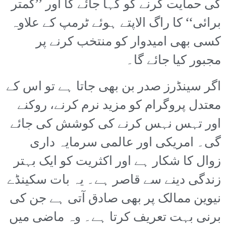
کی حمایت کرنے کو کہا جائے گا اور ’’کمتر
برائی‘‘ کا راگ الاپتے ہوئے ٹرمپ کے علاوہ
کسی بھی امیدوار کو منتخب کرنے پر
مجبور کیا جائے گا۔
اگر سینڈرز صدر بن بھی جاتا ہے تو اس کے
معتدل پروگرام کو مزید نرم کرنے، روکنے
اور تہس نہس کرنے کی کوشش کی جائے
گی۔ امریکی اور عالمی سرمایہ داری
زوال کا شکار ہے اور اکثریت کو ایک بہتر
زندگی دینے سے قاصر ہے۔ یہ بات سکینڈے
نیوین ممالک پر بھی صادق آتی ہے جن کی
برنی بہت تعریف کرتا ہے۔ وہ ماضی میں