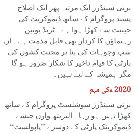
برنی سینڈرز ایک مرتبہ پھر ایک اصلاح
پسند پروگرام کے ساتھ ڈیموکریٹ کی
حیثیت سے کھڑا ہوا ہے۔ ٹریڈ یونین
رہنماؤں کا کردار بھی قابل مذمت ہے۔ ان
سب وجوہات کی بنا پر محنت کشوں کی
پارٹی کا قیام تاخیر کا شکار ضرور ہو گا
مگر ہمیشہ کے لیے نہیں۔
2020 ءکی مہم
برنی سینڈرز سوشلسٹ پروگرام کے ساتھ
کھڑا نہیں ہو رہا۔ الیزبتھ وارن جیسے
ڈیموکریٹک پارٹی کے دوسرے ’’پاپولسٹ‘‘