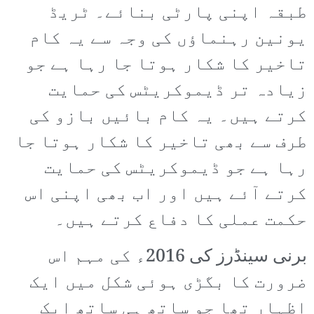
طبقہ اپنی پارٹی بنائے۔ ٹریڈ
یونین رہنماؤں کی وجہ سے یہ کام
تاخیر کا شکار ہوتا جا رہا ہے جو
زیادہ تر ڈیموکریٹس کی حمایت
کرتے ہیں۔ یہ کام بائیں بازو کی
طرف سے بھی تاخیر کا شکار ہوتا جا
رہا ہے جو ڈیموکریٹس کی حمایت
کرتے آئے ہیں اور اب بھی اپنی اس
حکمت عملی کا دفاع کرتے ہیں۔
برنی سینڈرز کی 2016ء کی مہم اس
ضرورت کا بگڑی ہوئی شکل میں ایک
اظہار تھا جو ساتھ ہی ساتھ ایک