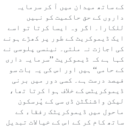
کے ساتھ میدان میں آ کر سرمایہ
داروں کے حق حاکمیت کو نہیں
للکارا۔ اگر وہ ایسا کرتا تو اسے
ایک ڈیموکریٹ کے طور پر کھڑے ہونے
کی اجازت نہ ملتی۔ نینسی پلوسی نے
کہا ہے کہ ڈیموکریٹ ’’سرمایہ داری
کے حامی‘‘ ہیں اور اس کی یہ بات سو
فیصد درست ہے۔ کسی دور میں برنی
ڈیموکریٹس کے خلاف ہوا کرتا تھا،
لیکن واشنگٹن ڈی سی کے پُرسکون
ماحول میں ڈیموکریٹک رفقاء کے
ساتھ کام کر کے اس کے خیالات تبدیل