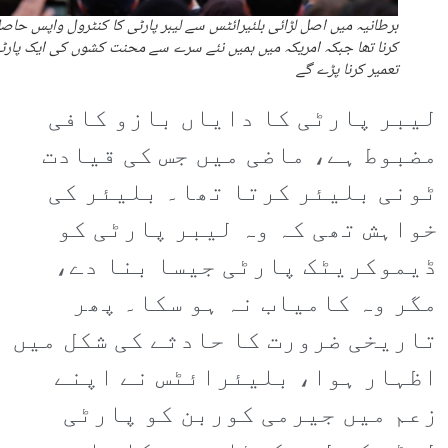
برطانیہ میں اصل لڑائی بلئیرائٹس سے لیبر پارٹی کا کنٹرول واپس حاص
کرنا تھا جبکہ امریکہ میں ہمیں نئے سرے سے محنت کشوں کی ایک پارٹ
تعمیر کرنا پڑے گے
لیبر پارٹی کا دایاں بازو کافی
مضبوط ہے، ماضی میں جس کی قیادت
ٹونی بلیئر کرتا تھا۔ بلیئر کی
خواہش تھی کہ وہ لیبر پارٹی کو
ڈیموکریٹک پارٹی جیسا بنا دے،
مگر وہ کامیاب نہ ہو سکا۔ پھر
تاریخی ضرورت کا حادثے کی شکل میں
اظہار ہوا، بلیئرائٹس نے اپنے
زعم میں جیرمی کوربن کو پارٹی