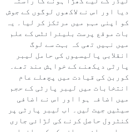
لیڈر کے لیے کھڑا ہونے کا راستہ
دیا اور اس نے لاکھوں لوگوں کے جوش
کو اپنی مہم میں مرتکز کر لیا۔ یہ
بات موقع پرست بلیئرائٹس کے علم
میں نہیں تھی کہ بہت سے لوگ
انقلابی پالیسیوں کی حامل لیبر
پارٹی دیکھنے کے خواہش مند تھے۔
کوربن کی قیادت میں پچھلے عام
انتخابات میں لیبر پارٹی کے حجم
میں اضافہ ہوا اور اس نے اضافی
سیٹیں جیت لیں۔ اب لیبر پارٹی پر
کنٹرول حاصل کرنے کی لڑائی جاری