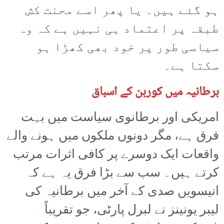
ہو گئے ہیں۔ یا پھر اسے محنت کش
طبقہ پر اعتماد ہی نہیں ہے کہ وہ
سیاسی طور پر خود بھی کھڑا ہو
سکتا ہے۔
برطانیہ میں کوربن کے اسباق
امریکی اور برطانوی سیاست میں بہت
فرق ہے، مگر دونوں ملکوں میں ہونے والے
واقعات ایک دوسرے پر کافی اثرات مرتب
کرتے ہیں۔ سب سے بڑا فرق یہ ہے کہ
انیسویں صدی کے آخر میں برطانیہ کی
لیبر یونینز نے لبرل پارٹی، جو تقریباً