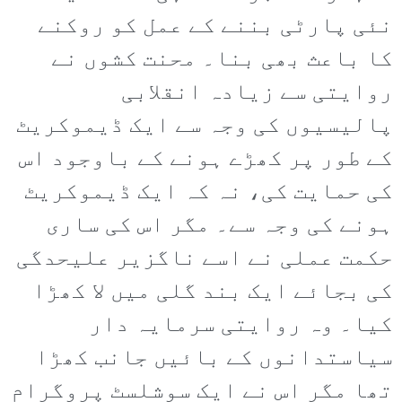
نئی پارٹی بننے کے عمل کو روکنے
کا باعث بھی بنا۔ محنت کشوں نے
روایتی سے زیادہ انقلابی
پالیسیوں کی وجہ سے ایک ڈیموکریٹ
کے طور پر کھڑے ہونے کے باوجود اس
کی حمایت کی، نہ کہ ایک ڈیموکریٹ
ہونے کی وجہ سے۔ مگر اس کی ساری
حکمت عملی نے اسے ناگزیر علیحدگی
کی بجائے ایک بند گلی میں لا کھڑا
کیا۔ وہ روایتی سرمایہ دار
سیاستدانوں کے بائیں جانب کھڑا
تھا مگر اس نے ایک سوشلسٹ پروگرام