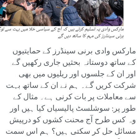
مارکس وادی یہ تسلیم کرتے ہیں کہ آج کے سیاسی خلا میں بہت سے لو
برنی سینڈرز کی مہم کا ساتھ دیں گے
مارکس وادی برنی سینڈرز کے حمایتیوں
کے ساتھ دوستانہ بحثیں جاری رکھیں گے
اور ان کے جلسوں اور ریلیوں میں بھی
شرکت کریں گے۔ ہم نے ان کے ساتھ بہت
سے معاملات پر بات کرنی ہے۔ مثال کے
طور پر: سوشلسٹ پالیسیاں کیا ہیں اور
وہ کس طرح آج محنت کشوں کو درپیش
مسائل حل کر سکتی ہیں؟ ہم اس سمت