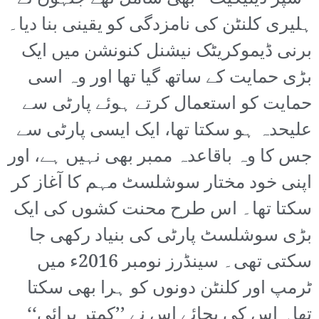
ہلیری کلنٹن کی نامزدگی کو یقینی بنا دیا۔
برنی ڈیموکریٹک نیشنل کنونشن میں ایک
بڑی حمایت کے ساتھ گیا تھا اور وہ اسی
حمایت کو استعمال کرتے ہوئے پارٹی سے
علیحدہ ہو سکتا تھا، ایک ایسی پارٹی سے
جس کا وہ باقاعدہ ممبر بھی نہیں ہے، اور
اپنی خود مختار سوشلسٹ مہم کا آغاز کر
سکتا تھا۔ اس طرح محنت کشوں کی ایک
بڑی سوشلسٹ پارٹی کی بنیاد رکھی جا
سکتی تھی۔ سینڈرز نومبر 2016ء میں
ٹرمپ اور کلنٹن دونوں کو ہرا بھی سکتا
تھا۔ اس کی بجائے اس نے ’’کمتر برائی‘‘