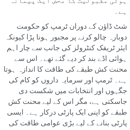
ہوئی مقبولیت کا محض ایک پیمانہ
ہے۔
شٹ ڈاؤن کے دوران ٹرمپ کو حکومت
دوبارہ چالو کرنے پر مجبور ہونا پڑا کیونکہ
ایئر ٹریفک کنٹرولز کی جانب سے چار اہم
ہوائی اڈے بند کر دیے گئے تھے۔ اس سے
محنت کش طبقے کی طاقت کا اندازہ ہوتا
ہے۔ ٹرمپ اور سرمایہ داروں کو کام کی
جگہوں اور انتخابات میں شکست دی
جاسکتی ہے، مگر اس کے لیے محنت کش
طبقے کو اپنی ایک پارٹی درکار ہے۔ ایسی
پارٹی بنانے کے لیے بڑی عوامی طاقت کی