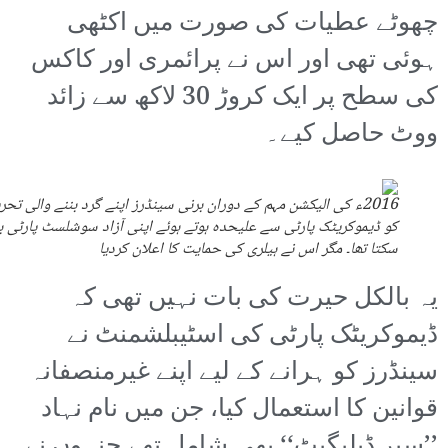
چھوٹے عطیات کی صورت میں اکٹھی
ہوئی تھی اور اس نے پرائمری اور کاکس
کی سطح پر ایک کروڑ 30 لاکھ سے زائد
ووٹ حاصل کیے۔
2016ء کی الیکشن مہم کے دوران برنی سینڈرز اپنے گرد بننے والی تحر
کو ڈیموکریٹک پارٹی سے علیحدہ ہوتے ہوئے اپنی آزاد سوشلسٹ پارٹی بن
سکتا تھا۔ مگر اس نے ہیلری کی حمایت کا اعلان کردیا
یہ بالکل حیرت کی بات نہیں تھی کہ
ڈیموکریٹک پارٹی کی اسٹیبلشمنٹ نے
سینڈرز کو ہرانے کے لیے اپنے غیرمنصفانہ
قوانین کا استعمال کیا، جن میں نام نہاد
’’سپر ڈیلیگیٹ‘‘ بھی شامل تھے جنہوں نے