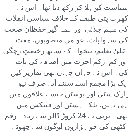
سیاست کو ہلا کر رکھ دیا تھا۔ اس نے
کھرب پتی طبقے کے خلاف سیاسی انقلاب
کی مہم چلائی اور ہمہ گیر حفظان صحت
کی سہولیات، عوامی منصوبوں، مفت
اعلیٰ تعلیم، تنخواہ کے ساتھ رخصتِ زچگی
اور کم ازکم اجرت میں اضافے کی بات
کی۔ اس نے جہاں جہاں بھی تقاریر کیں
ایک بڑا مجمع اسے سننے آیا، صرف نیو
یارک سٹی اور بوسٹن جیسے علاقوں میں
ہی نہیں، بلکہ ہسٹن اور فینکس میں
بھی۔ برنی نے 24 کروڑ ڈالر سے زیادہ رقم
اکٹھی کی جو ہزاروں لوگوں سے چھوٹے