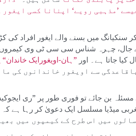
ت پر پابندی لگانا
شامل ہیں۔
”داڑھ
یسے ’مذہبی رویے‘ اپنانا کسی ایغور 
ر سنکیانگ میں بسنے والے ایغور افراد کی 
 جال، چہرہ شناس سی سی ٹی وی کیمروں اور
 کیا جاتا ہے۔ اور
”ہان-اویغورایک خاندان“ 
اقاعدگی سے اویغور خاندانوں کی مان
سئلہ بن جائے تو فوری طور پر ”ری ایجوکیشن
الوں میں اس طرح کے کیمپوں میں بھیج