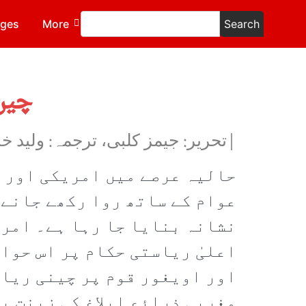
ages
More
Search
چین
|تحریر: جیمز کلبی، ترجمہ: ولید خ
حالیہ عرصے میں امریکی اور 
عوام کے ساتھ روا رکھے جانے 
نشانہ بنایا جا رہا ہے۔ امری
اعلیٰ ریاستی حکام پر اس حوا
اور اویغور قوم پر چینی ریاس
مغربی ذرائع ابلاغ کی زینت ب