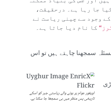
ہیں اور جس کی بنیاد ممکنہ
کیا جا رہا ہے۔ درحقیقت،
کے وجود سے چینی ریاست نے
رز“
کا نام دیا جاتا ہے۔
مسئلہ سمجھنا چاہتے ہیں تو اس
ڑی
اویغور عوام پر ہونے والے ریاستی جبر کو اسکے
تاریخی پس منظر میں ہی سمجھا جا سکتا ہے۔