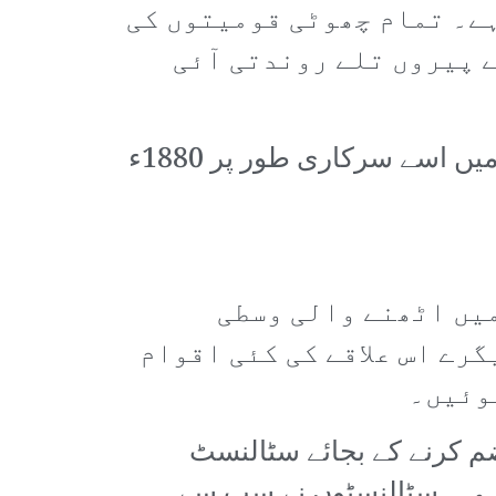
ہے۔ تمام چھوٹی قومیتوں کی
ے پیروں تلے روندتی آئی
یہ علاقہ 1750ء کی دہائی میں ہی بالواسطہ چینی تسلط میں آ گیا تھا اور بعد میں اسے سرکاری طور پر 1880ء
یجے میں اٹھنے والی وسطی
رے اس علاقے کی کئی اقوام
ہوئیں۔
ضم کرنے کے بجائے سٹالنسٹ
رہی۔ سٹالنسٹوں نے سب سے