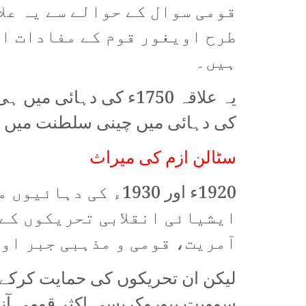
قومی سوال کے حوالے سے یہ عل
طرح اویغور قوم کے مفادات او
ہیں۔
کی دہائی میں چینی سلطنت میں ضم 
سٹالن ازم کی میراث
1920ء اور 1930ء ک
ایشیائی انقلابی تحریکوں کے 
آمریت، قومی و مذہبی جبر اور
لیکن ان تحریکوں کی حمایت کرکے ا
سوویت بیوروکریسی اکثر قومی آ