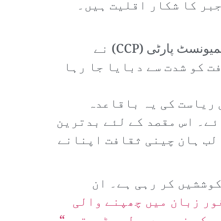
جبر کا شکار اقلیت ہیں۔
نام نہاد ”سنکیانگ اویغور خود مختارعلاقے“ میں رہنے کے باوجود نام نہاد چینی کمیونسٹ پارٹی (CCP) نے
ت کو شدت سے دبایا جا رہا
 ہے۔ لیکن 2010ء کے وسط سے چینی ریاست کی یہ باقاعدہ
ئے۔ اس مقصد کے لئے بدترین
لب ہان چینی ثقافت اپنانے
وششیں کر رہی ہے۔ ان
ور زبان میں چھپنے والی