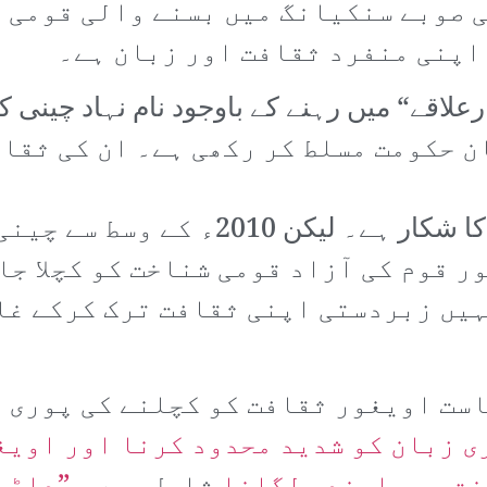
 صوبے سنکیانگ میں بسنے والی قومی 
اپنی منفرد ثقافت اور زبان ہے۔
 حکومت مسلط کر رکھی ہے۔ ان کی ثقاف
اویغور قوم صدیوں سے ظلم و جبر کا شکار
ر قوم کی آزاد قومی شناخت کو کچلا جا
ہیں زبردستی اپنی ثقافت ترک کرکے غا
ست اویغور ثقافت کو کچلنے کی پوری ک
ی زبان کو شدید محدود کرنا اور اویغ