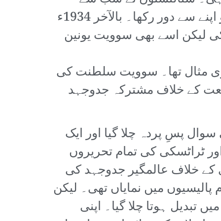
رجعتی قوتوں کی حمایت کی اور ہمیشہ سنکیانگ اور اس کی انقلابی قوتوں کو اپنے سے دور رکھا۔ بالآخر 1934ء
 کی لیکن اسے بھی سوویت یونین
بڑی مثال تھا۔ سوویت سلطنت کی
ت کے خلاف مشترکہ جدوجہد
وال پسِ پردہ چلا گیا اور ایک
ور ٹراٹسکی کی تمام تحریروں
ی کے خلاف عالمگیر جدوجہد کی
پالیسیوں میں نمایاں تھی۔ لیکن
ں تبدیل ہوتا چلا گیا۔ اپنی