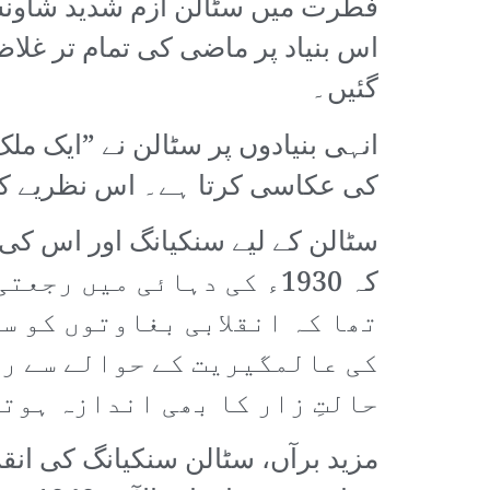
فطرت میں سٹالن ازم شدید شاونسٹ
اس بنیاد پر ماضی کی تمام تر غل
گئیں۔
انہی بنیادوں پر سٹالن نے ”ایک م
کی عکاسی کرتا ہے۔ اس نظریے کی بن
سٹالن کے لیے سنکیانگ اور اس کی 
کہ 1930ء کی دہائی میں 
تھا کہ انقلابی بغاوتوں کو س
کی عالمگیریت کے حوالے سے رج
حالتِ زار کا بھی اندازہ ہوت