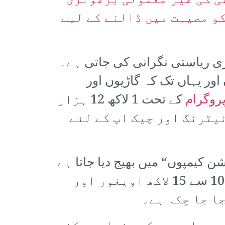
ی کی غیر معمولی بڑھوتری“
کو مصیبت میں ڈالنے کے لیے
کڑی ریاستی نگرانی کی جاتی ہے۔
 یہاں تک کہ گاڑیوں اور
پروگرام
کے تحت 1 لاکھ 12 ہزار
یٹرنگ اور چیک اپ کے لئے
 کیمپوں“ میں بھیج دیا جاتا ہے
یا سخت سزائیں دی جاتی ہیں۔ مغربی میڈیا مسلسل ایک دعویٰ کر رہا ہے کہ 10 سے 15 لاکھ اویغور اور
ا جا چکا ہے۔