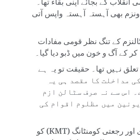
قلاب کے بجائے اپنی بقاء تھا۔
ونزم بھی آہستہ آہستہ واپس آتی
النزم کے تنگ نظر قومی مفادات
ر کے آگ و خون میں ڈبو دیا گیا۔
علق نہیں تھا۔ حقیقت تو یہ ہے
 کی مداخلت کا مقصد ہی یہ
۔ اس سے نہ صرف سٹالن ازم
یونین میں مظلوم اقوام کی
مزید برآں، سٹالن سنکیانگ کی انقلابی شورش کو روک کر قوم پرست بورژوازی اور رجعتی کومنٹانگ (KMT) کو