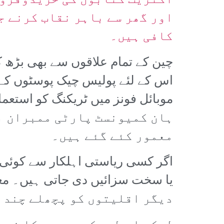
اکثریت کتابوں کی خریدوفروخ
اور گھر سے باہر نقاب کرنے ج
کافی ہیں۔
چین کے تمام علاقوں سے بھی بڑھ ک
اس کے لئے پولیس چیک پوسٹوں کے
موبائل فونز میں ٹریکنگ کو استعمال
ہان کمیونسٹ پارٹی ممبران ب
معمور کئے گئے ہیں۔
اگر کسی ریاستی اہلکار سے کوئی م
دیگر اقلیتوں کو پچھلے چند س