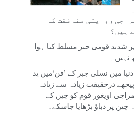
مراجی روایتی منافقت کا
 ہیں؟
ر شدید قومی جبر مسلط کیا ہوا
 نہیں۔
یا میں نسلی جبر کے ’فن‘میں ید
پیچھے درحقیقت زیادہ سے زیادہ
اجی اویغور قوم کو چین کے
چین پر دباؤ بڑھایا جاسکے۔