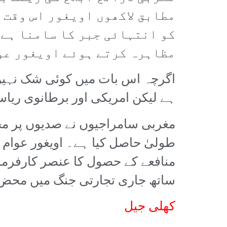
مطابق لاکھوں اویغور اس وقت 
کو انتہائی جبر کا سامنا ہے۔
مظاہرہ کرتے ہوئے اویغور عوا
اگرچہ اس بات میں کوئی شک نہیں 
ہے لیکن امریکی اور برطانوی ریاس
مغربی سامراجیوں نے صدیوں پر محی
طولیٰ حاصل کیا ہے۔ اویغور عوام 
منافعے کے حصول کا عنصر کارفرما
ساتھ جاری تجارتی جنگ میں محض ای
کھلی جیل