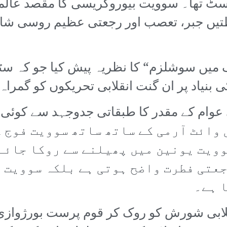
 تھا۔ سوویت بیوروکریسی کا مقصد عالمی ان
اظتیں جبر، تعصب اور رجعتی عظیم روسی شا
لک میں سوشلزم“ کا نظریہ پیش کیا جو کہ سٹ
یاد پر ان گنت انقلابی تحریکوں کو گمراہ ک
عوام کے مقدر کا طبقاتی جدوجہد سے کوئی ت
رجعتی وائٹ آرمی کے ساتھ ساتھ سوویت فوج
وویت یونین میں پھیلنے سے روکا جائے
عتی فطرت واضح ہوتی ہے بلکہ سوویت 
ا ہے۔