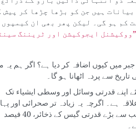
ہ دو انتہائی دائیں بازو کے ذرائع 
بیانات ہیں جن کو بڑھا چڑھا کر پیش 
ت کم ہو گی۔ لیکن پھر بھی ان کیمپوں 
ووکیشنل ایجوکیشن اور ٹریننگ سینٹ
جبر میں کیوں اضافہ کر دیا ہے؟ اگر ہم یہ 
اریخ سے پردہ اٹھانا ہو گا۔
ے اپنے قدرتی وسائل اور وسطی ایشیاء تک
لاقہ ہے۔ اگرچہ یہ زیادہ تر صحرائی اور پہا
علاقہ ہے لیکن اس میں چین کے سب سے بڑے قدرتی گیس کے ذخائر، 40 فیصد