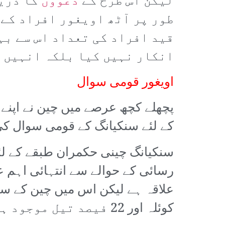
لیکن اس طرح کے
دعووں
کا ذریع
طور پر آٹھ اویغور افراد کے 
قید افراد کی تعداد اس سے بہ
انکار نہیں کیا بلکہ انہیں
”
اویغور قومی سوال
پچھلے کچھ عرصے میں چین نے اپنے 
کے لئے سنکیانگ کے قومی سوال کی ت
سنکیانگ چینی حکمران طبقے کے لئ
رسائی کے حوالے سے انتہائی اہم ع
کوئلہ اور 22 فیصد تیل موجود ہے۔