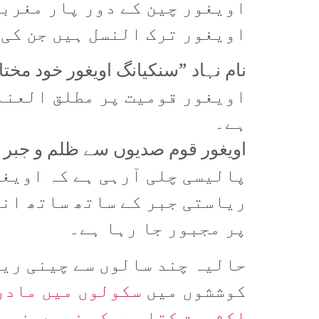
اویغور چین کے دور پار مغربی
اویغور ترک النسل ہیں جن کی 
اویغور قومیت پر مطلق العنان
ہے۔
پالیسی چلی آرہی ہے کہ اویغو
ریاستی جبر کے ساتھ ساتھ ان
پر مجبور جا رہا ہے۔
حالیہ چند سالوں سے چینی ریا
کوششوں میں
سکولوں میں مادر