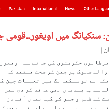
e
Pakistan
International
News
Other Langu
: سنکیانگ میں اویغور۔۔قومی ج
ان|
برطانوی حکومتوں کی جانب سے اویغور
والے سلوک پر چین کو سخت تنقید کا
کہ نے تو سنکیانگ میں تعینات چین کے
لے سے پابندیاں بھی عائد کر دی ہیں
ت کے ظلم و جبر کی کہانیاں آئے دن
نی ہوتی ہیں۔ سرمایہ دارانہ پریس کے