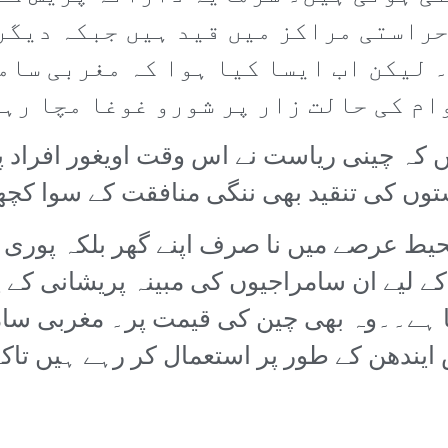
حراستی مراکز میں قید ہیں جبکہ دیگر
 لیکن اب ایسا کیا ہوا کہ مغربی سا
م کی حالت زار پر شورو غوغا مچا رہے
کہ چینی ریاست نے اس وقت اویغور افراد پ
توں کی تنقید بھی ننگی منافقت کے سوا کچھ
ط عرصے میں نا صرف اپنے گھر بلکہ پوری دن
کے لیے ان سامراجیوں کی مبینہ پریشانی کے 
 ہے۔۔وہ بھی چین کی قیمت پر۔ مغربی سامر
ندھن کے طور پر استعمال کر رہے ہیں تاکہ 