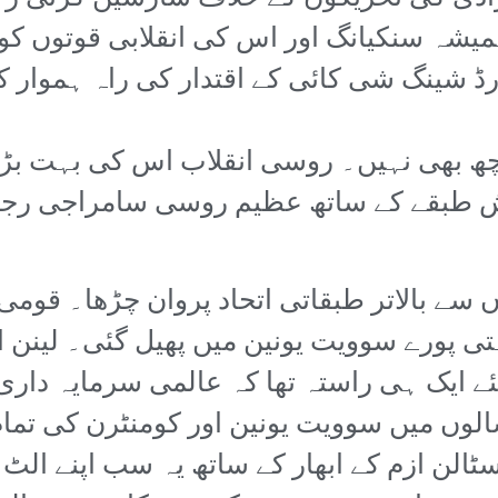
ارڈ شینگ شی کائی کے اقتدار کی راہ ہموار
 کچھ بھی نہیں۔ روسی انقلاب اس کی بہت 
 طبقے کے ساتھ عظیم روسی سامراجی رجع
ے بالاتر طبقاتی اتحاد پروان چڑھا۔ قومی س
ی پورے سوویت یونین میں پھیل گئی۔ لینن ا
ے ایک ہی راستہ تھا کہ عالمی سرمایہ دار
لوں میں سوویت یونین اور کومنٹرن کی تمام 
لن ازم کے ابھار کے ساتھ یہ سب اپنے الٹ می