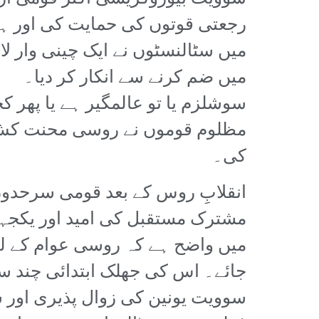
میں سٹالنسٹوں نے ایک چینی وار ل
میں ضم کرنے سے انکار کر دیا۔
سوشلزم یا تو عالمگیر ہے یا پھر
مظلوم قوموں نے روسی محنت کش
کی۔
انقلابِ روس کے بعد قومی سرحدوں س
مشترک مستقبل کی امید اور یکجہت
میں واضح ہے کہ روسی عوام کے لئ
جائے۔ اس کی جھلک ابتدائی چند سا
سوویت یونین کی زوال پذیری اور سٹا