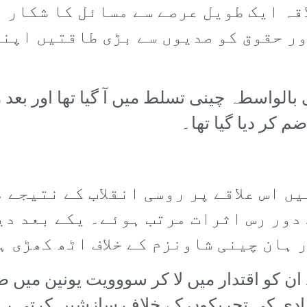
اقہ ایک طویل عرصے سے مسائل کا شکار 
ر حقوق کو صدیوں سے بڑی طاقتیں اپن
کر دیا گیا تھا۔
ی دہائیوں میں اس علاقے پر روسی انقلاب کے نت
دور رس اثرات مرتب ہوئے۔ یکے بعد دیگ
 ہان چینی شاونزم کے خلاف اٹھ کھڑی 
ن کو اقتدار میں لا کر سووویت یونین میں 
زادی کی تحریکوں کے خلاف سازشیں کرتی 