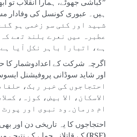
”کباشی جھوٹے، ہمارا انقلاب تو ا
شہید اور کئی سو زخمی ہو گئے
عطبرہ میں نعرے بلند تھے کہ
ہے، اتبارا باہر نکل آیا ہے!
اگرچہ شرکت کے اعدادوشمار کا حسا
احتجاجوں کی خبر ربک، حلفا،
الاسکان، الا بیض، کوزہ، کسل
ام درمان۔ود نبوی اور پورٹ 
(RSF) کے قاتلانہ حملے کے نتی