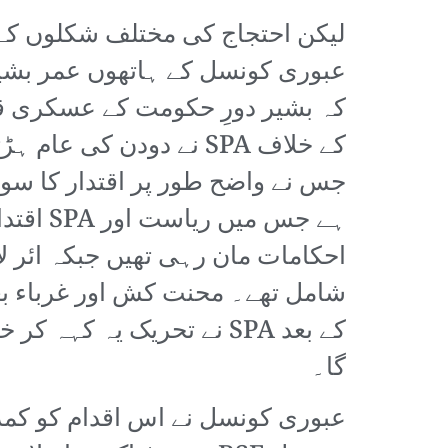
کہ بشیر دورِ حکومت کے عسکری قا
کے خلاف SPA نے دودن ک
جس نے واضح طور پر اقتدار کا سوا
احکامات مان رہی تھیں جبکہ ائر لا
شامل تھے۔ محنت کش اور غرباء بغا
کے بعد SPA نے تحریک یہ ک
گا۔
عبوری کونسل نے اس اقدام کو کمزو