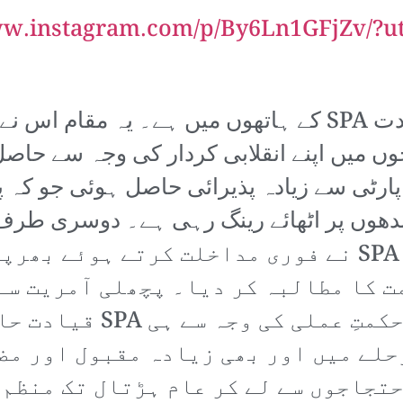
ww.instagram.com/p/By6Ln1GFjZv/?u
اجوں میں اپنے انقلابی کردار کی وجہ سے حاص
ارٹی سے زیادہ پذیرائی حاصل ہوئی جو کہ 
شروع ہونے والے حالیہ انقلاب میں SPA نے فوری مداخلت
 کا مطالبہ کر دیا۔ پچھلی آمریت سے
نئی شروعات کرنے کی ریڈی
رحلے میں اور بھی زیادہ مقبول اور م
حتجاجوں سے لے کر عام ہڑتال تک منظم 