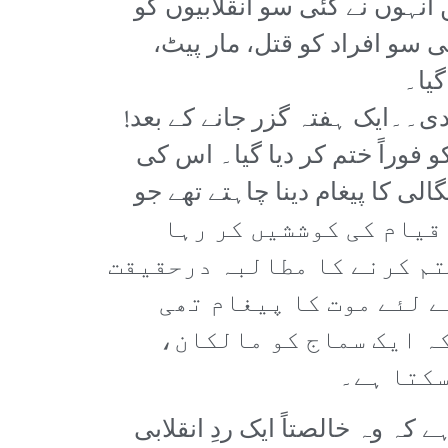
اری شروع کر دی۔ 3 جون کے حملے میں انہوں نے کئی سو انقلابیوں کو
 سو افراد کو قتل، مار پیٹ،
گیا۔
ن کی عام ہڑتال کی کال دی۔۔ایک ہفتہ گزر جانے کے بعد!
 فوراً ختم کر دیا گیا۔ اس کی
یر سگالی کا پیغام دینا چاہتے تھے جو
ومت کے قیام کی کوششیں کر رہا
تم کرنے کا مطالبہ درحقیقت
ے لئے موت کا پیغام تھی
کہ ایک سماج کو مالکان،
سکتا ہے۔
کہ وہ خالصتاً ایک ردِ انقلابی