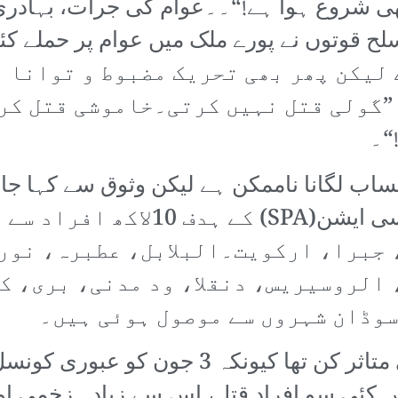
بھی شروع ہوا ہے!“۔۔عوام کی جرات، بہادری
 لیکن پھر بھی تحریک مضبوط و توانا ر
 ”گولی قتل نہیں کرتی۔خاموشی قتل کر
“۔
ب لگانا ناممکن ہے لیکن وثوق سے کہا جا س
اور شاید سوڈانی پروفیشنل ایسوسی
 جبرا، ارکویت۔البلابل، عطبرہ، نور
ا، الروسیریس، دنقلا، ود مدنی، بری، 
سوڈان شہروں سے موصول ہوئی ہیں۔
احتجاجوں کا یہ تاریخی دن اور بھی متاثر ک
جے میں کئی سو افراد قتل، اس سے زیادہ زخمی