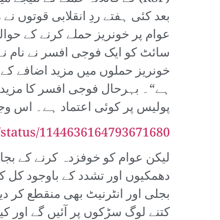
بعد کئی ہفتے ردِ انقلابی قوتوں ن
عوام پر خونریز حملے کرنے کے حوا
خونریز حملوں میں مزید اضافے کے 
ہے“۔ بہرحال فوجی افسر کا مزید ک
پولیس پر کوئی اعتماد ہے۔ اس وجہ سے پیچھے RSF کے باولے کتے ہی 
c/status/1144636164793671680
لیکن عوام کو خوفزدہ کرنے کے بجائ
دھمکیوں اور تشدد کے باوجود کل ک
بجلی اور انٹرنیٹ بھی منقطع کر دی
کتنے لوگ سڑکوں پر آئیں گے اور ک