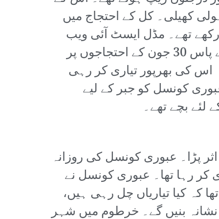
 ہولی کھیلی۔ کل کے احتجاج میں
 رکھے تھے۔ مڈل ایسٹ آئی ویب
سائٹ کو ایک فوجی افسر نے نام نے ظاہر کرتے ہوئے بتایا کہ ”عبوری کونسل کے پاس 30 جون کے احتجاجوں پر
ہ اس کی بھرپور تیاری کر رہی
بوری کونسل کو جبر کے لیے
 اثر پڑا۔ عبوری کونسل کی روزانہ
ی کر رہا تھا۔ عبوری کونسل نے
ا کہ کیا تیاریاں چل رہی ہیں،
و نشانہ بنیں گے۔ خرطوم میں شہر