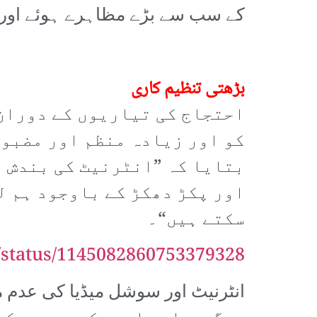
کے سب سے بڑے مظاہرے ہوئے اور ک
بڑھتی تنظیم کاری
احتجاج کی تیاریوں کے دوران 
بتایا کہ ”انٹرنیٹ کی بندش 
اور پکڑ دھکڑ کے باوجود ہم ل
سکتے ہیں“۔
c/status/1145082860753379328