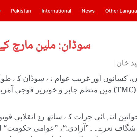
e
Pakistan
International
News
Other Langu
سوڈان: ملین مارچ کے 
ید خان|
ں، کسانوں اور غریب عوام نے سوڈان کے طو
و عرض میں عبوری فوجی کونسل (TMC) میں منظم جابر و خونریز فوجی آم
اتین انتہائی جرات کے ساتھ ردِ انقلابی قوت
 شگاف نعرے۔۔”آزادی!“، ”عوامی حکومت“ ا