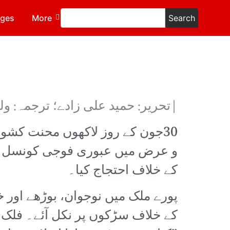
ages
More
Search
|تحریر: حمید علی زادے؛ ترجمہ: ول
30جون کے روز لاکھوں محنت کشو
کے خلاف احتجاج کیا۔
پورے ملک میں نوجوان، بوڑھے اور خو
کے خلاف سڑکوں پر نکل آئے۔ فلک