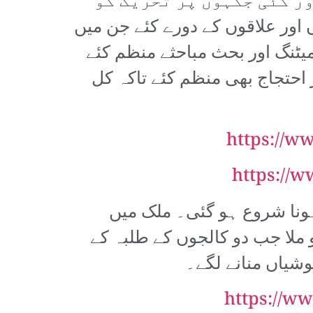
ر کئی جگہوں پر تحریک کو
 کے قائدین نے کئی شہروں اور علاقوں کے دورے کئے جن میں
میٹنگ اور بحث مباحثے منظم کئے
 احتجاج بھی منظم کئے تاکہ کل
https://w
https://
تماد ہونا شروع ہو گئی۔ ملک میں
ملا جب دو کالجوں کے طلبہ کے
وشیاں منانے لگے۔
https://w