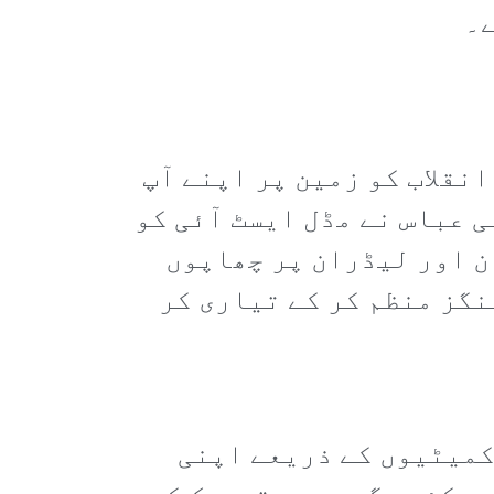
ے۔
نقلاب کو زمین پر اپنے آپ
ا پڑ رہا ہے۔ SPA کے قائد میدانی عباس نے مڈل ایسٹ آئی کو
ن اور لیڈران پر چھاپوں
نگز منظم کر کے تیاری کر
 SPA نے محلہ جاتی دفاعی کمیٹیوں کے ذریعے اپنی