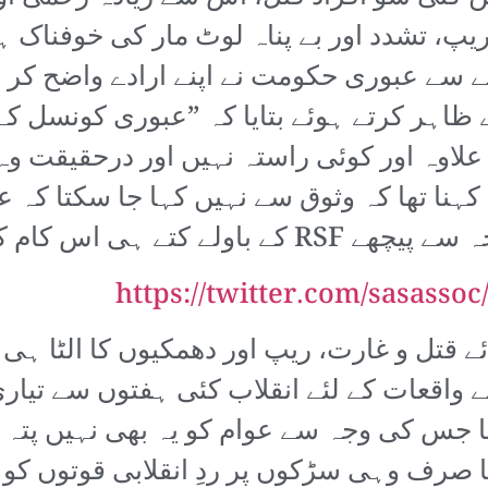
ے ریپ، تشدد اور بے پناہ لوٹ مار کی خوفناک
لے سے عبوری حکومت نے اپنے ارادے واضح کر
علاوہ اور کوئی راستہ نہیں اور درحقیقت و
ہنا تھا کہ وثوق سے نہیں کہا جا سکتا کہ ع
اس کام کے لئے بچے تھے۔
https://twitter.com/sasasso
ے قتل و غارت، ریپ اور دھمکیوں کا الٹا ہی
ے واقعات کے لئے انقلاب کئی ہفتوں سے تیار
ا جس کی وجہ سے عوام کو یہ بھی نہیں پتہ تھ
یا صرف وہی سڑکوں پر ردِ انقلابی قوتوں ک