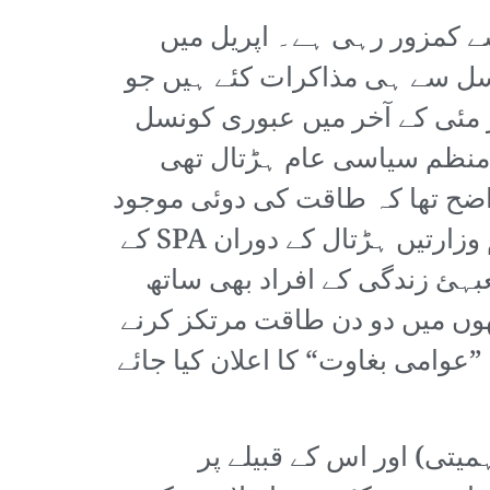
گے بڑھانے کے حوالے سے کمزور رہی ہے۔ اپریل میں
ر کی معزولی کے بعد سےSPA قیادت نے کونسل سے ہی مذاکرات کئے ہیں جو
 مئی کے آخر میں عبوری کونسل
 پہلی منظم سیاسی عام ہڑتال تھی
واضح تھا کہ طاقت کی دوئی موجود
ہے جس میں ریاست اور SPA اقتدار کی جنگ لڑ رہے ہیں۔ درحقیقت، تمام اہم وزارتیں ہڑتال کے دوران SPA کے
عبہئ زندگی کے افراد بھی ساتھ
ھوں میں دو دن طاقت مرتکز کرنے
ئی ”عوامی بغاوت“ کا اعلان کیا جائے
یتی) اور اس کے قبیلے پر