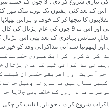
مشتمل RSF نے خوفناک ردِ انقلاب کی تی
اس کے بعد کئی ہفتوں تک پورے ملک میں کئی
قلابیوں کا پیچھا کر کے خوف و ہراس پھیلایا 
ایک بار پھر SPA تذبذب کا شکار رہی اور اس نے 9 جو
ابلِ ستائش بہادری کے بعد بھی اس ہڑتال کو
 عبوری کونسل اور ایتھوپیا سے آئی مذاکراتی وفد کو خ
 اور SPA درمیان مذاکرات کروا کر ایک عبوری حک
پیائی مذاکراتی ٹیم کا عام ہڑتال خ
 جو آمریت اور افریقی حکمران طبقے ک
کہیں سماج میں یہ سوچ نہ پھیل جائے 
 سرمایہ داروں کے خلاف بھی چلایا جا 
اکرات شروع کر دیے جو بارہا ثابت کر چکی ہے 