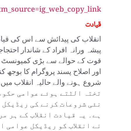
tm_source=ig_web_copy_link
قیادت
پیشہ ورانہ افراد کے شاندار احتج
قوت کے حوالے سے بڑی کمیونسٹ پ
تختہ الٹتے ہوئے عوامی حکومت
ہے۔ یہ قیادت انقلاب کے ہر م
نے انقلاب کو ریڈیکل عوامی ا