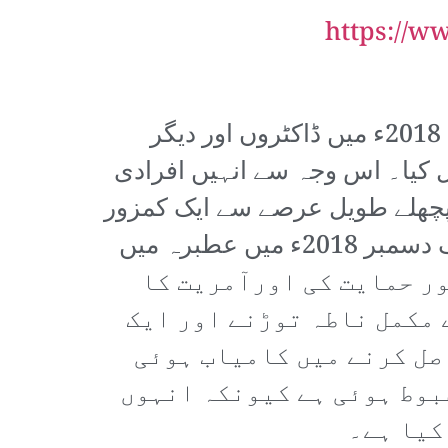
https://w
انقلاب کی پیدائش سے اس کی قیادت SPA کے ہاتھوں میں ہے۔ یہ مقام اس نے 2018ء میں ڈاکٹروں اور دیگر
ل کیا۔ اس وجہ سے انہیں افرادی
پچھلے طویل عرصے سے ایک کمزور
اور اصلاح پسند پروگرام کا بوجھ کندھوں پر اٹھائے رینگ رہی ہے۔ دوسری طرف دسمبر 2018ء میں عطبرہ میں
 کرتے ہوئے بھرپور حمایت کی اورآمریت کا
 مکمل ناطہ توڑنے اور ایک
کل حکمتِ عملی کی وجہ سے ہی SPA قیادت حاصل کرنے میں کامیاب ہوئی
ضبوط ہوئی ہے کیونکہ انہوں
کیا ہے۔