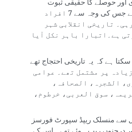
 اور حوصلے کا حقیقی ثبوت
ہیں۔ عبوری کونسل کی وفادار مسلح قوتوں نے پورے ملک میں عوام پر حملے کئے جس کی وجہ سے 7 افراد
ہی۔ تاریخی انقلابی شہر
تی ہے۔اتبارا باہر نکل آیا
کتا ہے کہ یہ تاریخی احتجاج تھے
 ایشن(SPA) کے ہدف 10لاکھ افراد سے زیادہ پر مشتمل تھے۔ عوامی
ی، الشجرہ، الصحافہ،
کریمہ، سوق العربی، خرطوم،
ن تھا کیونکہ 3 جون کو عبوری کونسل سے منسلک ریپڈ سپورٹ فورسز
 اور درجنوں ریپ ہوئے تھے۔ اس کے