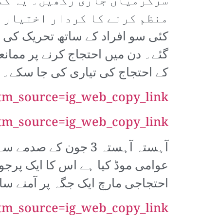
سرگرمیاں جاری رکھیں۔ یہ کمی
کئی سو افراد کے ساتھ تحریک کی ح
گئے۔ دن میں احتجاج کرنے پر ممان
کے احتجاج کی تیاری کی جا سکے۔
tm_source=ig_web_copy_link
tm_source=ig_web_copy_link
آہستہ آہستہ 3 جون کے
عوامی موڈ کیا ہے اس کا ایک پرج
احتجاجی مارچ ایک جگہ پر آمنے سا
tm_source=ig_web_copy_link