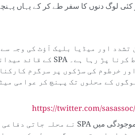
ئی لوگ دنوں کا سفر طے کر کے یہاں پہنچ
تشدد اور میڈیا بلیک آؤٹ کی وجہ سے ا
کو اور زیادہ منظم اور مضبوط کرن
اور خرطوم کی سڑکوں پر سرگرم کارکنا
وگوں کے محلوں تک پہنچ کر عوامی میٹ
https://twitter.com/sasasso
انٹرنیٹ اور سوشل میڈیا کی عدم موجودگی میں