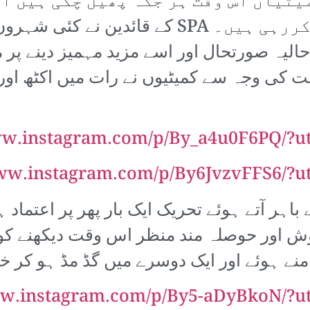
ٹیاں اس وقت ہر جگہ پھیل چکی ہیں او
منظم کرنے کا کردار اختیار کررہی ہیں۔ SPA
الیہ صورتحال اور اسے مزید مہمیز دینے پر 
عت کی وجہ سے کمیٹیوں نے رات میں اکٹھ اور
ww.instagram.com/p/By_a4u0F6PQ/?u
www.instagram.com/p/By6JvzvFFS6/?u
 صدمے سے باہر آتے ہوئے تحریک ایک بار پھر پر اع
وش اور حوصلہ مند منظر اس وقت دیکھنے کو 
منے ہوئے اور ایک دوسرے میں گڈ مڈ ہو کر خ
ww.instagram.com/p/By5-aDyBkoN/?u