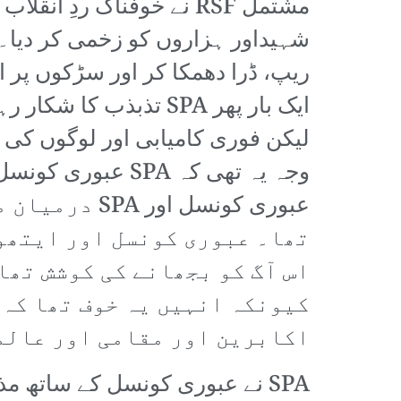
شہیداور ہزاروں کو زخمی کر دیا۔ 
ریپ، ڈرا دھمکا کر اور سڑکوں پر ان
لیکن فوری کامیابی اور لوگوں کی ق
وجہ یہ تھی کہ SPA
عبوری کونسل
تھا۔ عبوری کونسل اور ایتھو
اس آگ کو بجھانے کی کوشش تھا
کیونکہ انہیں یہ خوف تھا کہ 
اکابرین اور مقامی اور عالمی
SPA نے عبوری کونسل کے ساتھ مذ