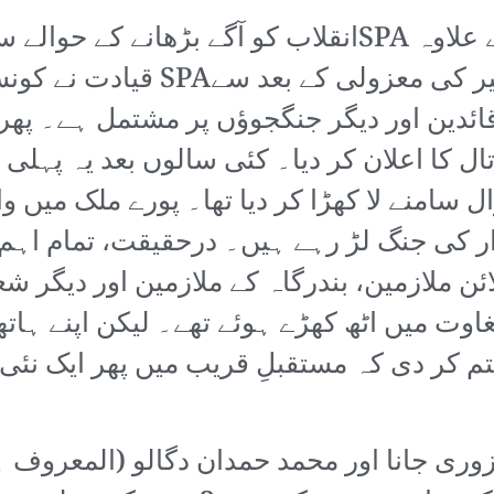
لیکن احتجاج کی مختلف شکلوں کے علاوہ SPAانقلاب کو آ
عبوری کونسل کے ہاتھوں عمر بشی
ئدین اور دیگر جنگجوؤں پر مشتمل ہے۔ پھر
ی عام ہڑتال کا اعلان کر دیا۔ کئی سالوں بعد یہ
ل سامنے لا کھڑا کر دیا تھا۔ پورے ملک میں 
ئن ملازمین، بندرگاہ کے ملازمین اور دیگر ش
وت میں اٹھ کھڑے ہوئے تھے۔ لیکن اپنے ہات
ہہ کر ختم کر دی کہ مستقبلِ قریب میں پھر ایک ن
ری جانا اور محمد حمدان دگالو (المعروف ہم