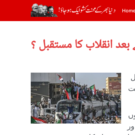
Hom
بعد انقلاب کا مستقبل ؟
ل
ریت
وں
ور