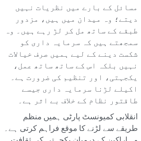
مسائل کے بارے میں نظریات نہیں
دیتے؛ وہ میدان میں ہیں، مزدور
طبقے کے ساتھ مل کر لڑ رہے ہیں۔ وہ
سمجھتے ہیں کہ سرمایہ داری کو
شکست دینے کے لیے ہمیں صرف خیالات
نہیں بلکہ اس کے ساتھ ساتھ عمل،
یکجہتی، اور تنظیم کی ضرورت ہے۔
اکیلے لڑنا سرمایہ داری جیسے
طاقتور نظام کے خلاف بے اثر ہے۔
انقلابی کمیونسٹ پارٹی ہمیں منظم
طریقے سے لڑنے کا موقع فراہم کرتی ہے۔
وہ اراکین کے درمیان یکجہتی کی ثقافت