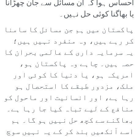
احساس ہوا کہ ان مسائل سے جان چھڑانا
یا بھاگنا کوئی حل نہیں۔
پاکستان میں ہم جن مسائل کا سامنا
کر رہے ہیں، وہ منفرد نہیں ہیں؛
یہ سرمایہ داری کے عالمی بحران کا
حصہ ہیں۔ چاہے وہ پاکستان ہو،
امریکہ ہو، یا دنیا کا کوئی اور
ملک، مزدور طبقے کا استحصال ہو
رہا ہے، اور انسانیت اور ماحول کو
منافع کے لیے تباہ کیا جا رہا ہے۔
بھاگنے سے کچھ حل نہیں ہو گا۔ ہم
اسے آنکھیں بند کر کے یہ نہیں سوچ