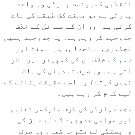
انقلابی کمیونسٹ پارٹی وہ واحد
پارٹی ہے جو محنت کش طبقے کی بات
کرتی ہے اور ان کے مسائل کے خلاف
جدوجہد کر رہی ہے۔ یہ جدوجہد ہمیں
نجکاری،استحصال، ہراسمنٹ اور
ظلم کے خلاف ان کی کمپینز میں نظر
آتی ہے۔ وہ صرف تبدیلی کی بات
نہیں کرتے؛ وہ اسے حقیقت بنانے کے
لیے کام کر رہے ہیں۔
مجھے پارٹی کی طرف مارکسی تعلیم
اور عوامی جدوجہد کے لیے ان کی
وابستگی نے متوجہ کیا۔ وہ صرف