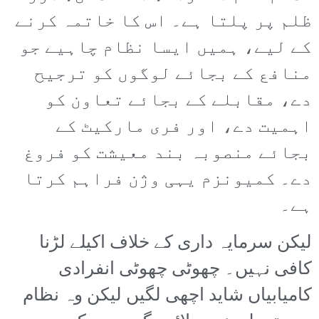
ظلم پر پلتا ہے۔ اس کا خاتمہ کرنے
کے لیے، ہمیں ایسا نظام چاہیے جو
منافع کے بجائے لوگوں کو ترجیح
دے، مقابلے کے بجائے تعاون کو
اہمیت دے، اور فری مارکیٹ کے
بجائے منصوبہ بند معیشت کو فروغ
دے۔ کمیونزم یہی وژن فراہم کرتا
ہے۔
لیکن سرمایہ داری کے خلاف اکیلے لڑنا
کافی نہیں۔ چھوٹی چھوٹی انفرادی
کامیابیاں شاید اچھی لگیں لیکن وہ نظام