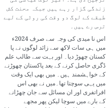
ترجیح دی ہے۔ امیر لوگ عیاشی کی
زندگی گزار رہے ہیں جبکہ محنت کش
طبقے کے لوگ دو وقت کی روٹی کے لیے
ترس رے ہیں۔
اس نا میدی کی وجہ سے صرف 2024ء
میں ہی سات لاکھ سے زائد لوگوں نے پا
کستان چھوڑ دیا۔ اور بہت سے طالب علم
ڈگری حاصل کرنے کے بعد پاکستان چھوڑنے
کے خواہشمند ہیں۔ میں بھی ایک وقت
میں یہی سوچتا تھا۔میں نے بھی اس
افراتفری اور ان مسائل سے جان چھڑانے
کے بارے میں سوچا لیکن پھر مجھے