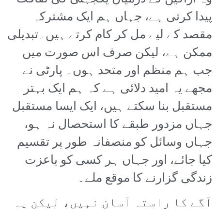
پیدا کرتی ہے، جہاں ہم ایک مشترکہ
مقصد کے لیے مل کر کام کرتے ہیں۔تبدیلی
ممکن ہے، لیکن صرف اس صورت میں
جب ہم منظم اور متحد ہوں۔ پارٹی نے
مجھے یہ امید دلائی ہے کہ ہم ایک بہتر
مستقبل بنا سکتے ہیں، ایک ایسا مستقبل
جہاں مزدور طبقے کا استحصال نہ ہو،
جہاں وسائل کو منصفانہ طور پر تقسیم
کیا جائے، اور جہاں ہر کسی کو باعزت
زندگی گزارنے کا موقع ملے۔
آگے کا راستہ آسان نہیں، لیکن یہ