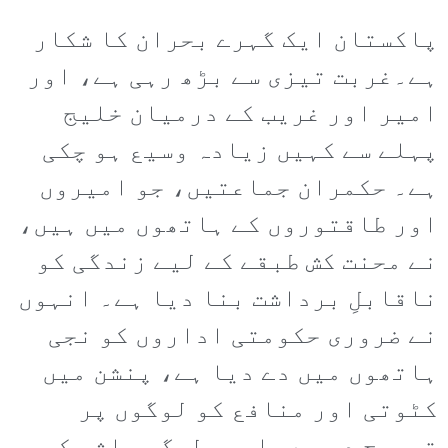
پاکستان ایک گہرے بحران کا شکار
ہے۔غربت تیزی سے بڑھ رہی ہے، اور
امیر اور غریب کے درمیان خلیج
پہلے سے کہیں زیادہ وسیع ہو چکی
ہے۔ حکمران جماعتیں، جو امیروں
اور طاقتوروں کے ہاتھوں میں ہیں،
نے محنت کش طبقے کے لیے زندگی کو
ناقابلِ برداشت بنا دیا ہے۔ انہوں
نے ضروری حکومتی اداروں کو نجی
ہاتھوں میں دے دیا ہے، پنشن میں
کٹوتی اور منافع کو لوگوں پر