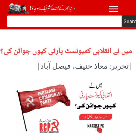
Sear
میں نے انقلابی کمیونسٹ پارٹی کیوں جوائن کی؟
|تحریر: معاذ حنیف، فیصل آباد|