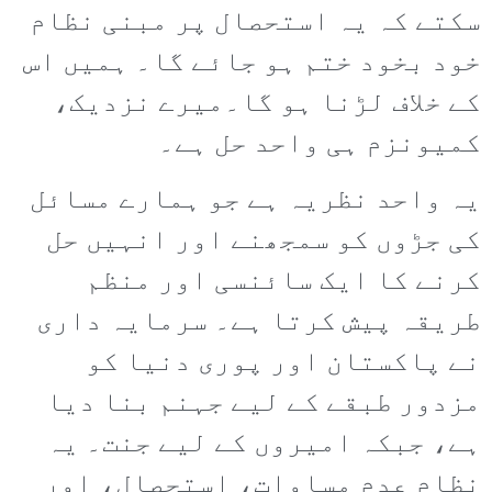
سکتے کہ یہ استحصال پر مبنی نظام
خود بخود ختم ہو جائے گا۔ ہمیں اس
کے خلاف لڑنا ہو گا۔میرے نزدیک،
کمیونزم ہی واحد حل ہے۔
یہ واحد نظریہ ہے جو ہمارے مسائل
کی جڑوں کو سمجھنے اور انہیں حل
کرنے کا ایک سائنسی اور منظم
طریقہ پیش کرتا ہے۔ سرمایہ داری
نے پاکستان اور پوری دنیا کو
مزدور طبقے کے لیے جہنم بنا دیا
ہے، جبکہ امیروں کے لیے جنت۔ یہ
نظام عدم مساوات، استحصال، اور