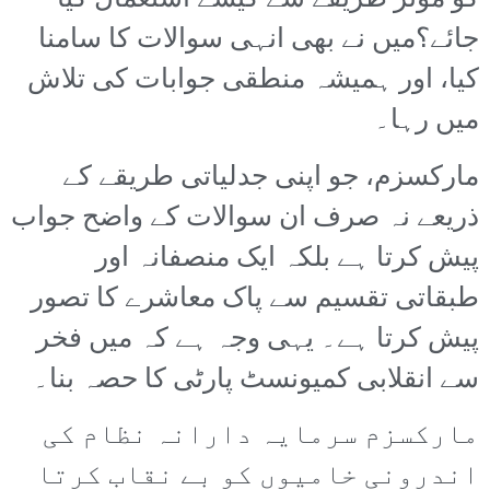
کو مؤثر طریقے سے کیسے استعمال کیا
جائے؟میں نے بھی انہی سوالات کا سامنا
کیا، اور ہمیشہ منطقی جوابات کی تلاش
میں رہا۔
مارکسزم، جو اپنی جدلیاتی طریقے کے
ذریعے نہ صرف ان سوالات کے واضح جواب
پیش کرتا ہے بلکہ ایک منصفانہ اور
طبقاتی تقسیم سے پاک معاشرے کا تصور
پیش کرتا ہے۔ یہی وجہ ہے کہ میں فخر
سے انقلابی کمیونسٹ پارٹی کا حصہ بنا۔
مارکسزم سرمایہ دارانہ نظام کی
اندرونی خامیوں کو بے نقاب کرتا