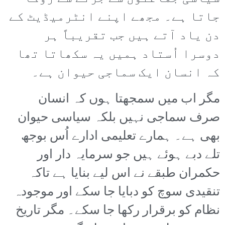
جاتا ہے۔ مجھے اپنے انٹرمیڈیٹ کے
دن یاد آتے ہیں جب تقریباً ہر
دوسرا اُستاد ہمیں یہ سکھاتا تھا
کہ انسان ایک سماجی حیوان ہے۔
مگر اب میں سمجھتا ہوں کہ انسان
صرف سماجی نہیں بلکہ سیاسی حیوان
بھی ہے۔ ہمارے تعلیمی ادارے اُس بوجھ
تلے دبے ہوئے ہیں جو سرمایہ دار اور
حکمران طبقے نے اس لیے بنایا ہے تاکہ
تنقیدی سوچ کو دبایا جا سکے اور موجودہ
نظام کو برقرار رکھا جا سکے۔ مگر تاریخ