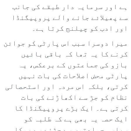
ہے اور سرمایہ دار طبقے کی جانب
سے پھیلائے جانے والے پروپیگنڈا
اور ادب کو چیلنج کرتا ہے۔
میرا دوسرا سبب اس پارٹی کو جوائن
کرنے کا یہ تھا کہ باقی بائیں
بازو کی جماعتوں کے برعکس، یہ
پارٹی محض اصلاحات کی بات نہیں
کرتی، بلکہ اس مردہ اور استحصالی
نظام کو جڑ سے اکھاڑنے کی بات
کرتی ہے۔ ایک بڑے پروپیگنڈا کا
ایک حصہ یہ بھی ہے کہ طلبہ کو
سیاسی جماعتوں سے جڑنے سے روکا