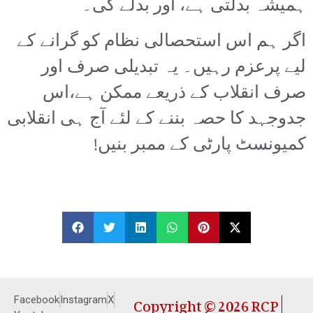
ہمیشہ بدلتی ہے، اور بدلے گی۔
اگر ہم اس استحصالی نظام کو گرانے کے
لیے پرعزم رہیں۔ یہ تبدیلی صرف اور
صرف انقلاب کے ذریعے ممکن ہے،اس
جدوجہد کا حصہ بننے کے لئے آج ہی انقلابی
کمیونسٹ پارٹی کے ممبر بنیں!
Copyright © 2026 RCP |
Facebook
Instagram
X