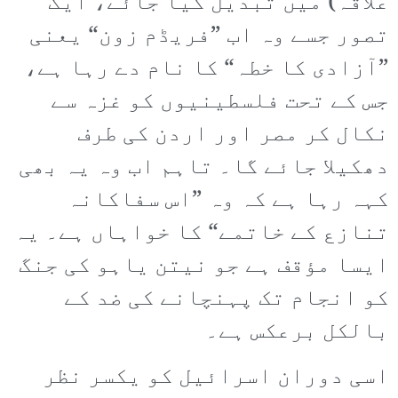
علاقہ) میں تبدیل کیا جائے، ایک
تصور جسے وہ اب ”فریڈم زون“ یعنی
”آزادی کا خطہ“ کا نام دے رہا ہے،
جس کے تحت فلسطینیوں کو غزہ سے
نکال کر مصر اور اردن کی طرف
دھکیلا جائے گا۔ تاہم اب وہ یہ بھی
کہہ رہا ہے کہ وہ ”اس سفاکانہ
تنازع کے خاتمے“ کا خواہاں ہے۔ یہ
ایسا مؤقف ہے جو نیتن یاہو کی جنگ
کو انجام تک پہنچانے کی ضد کے
بالکل برعکس ہے۔
اسی دوران اسرائیل کو یکسر نظر