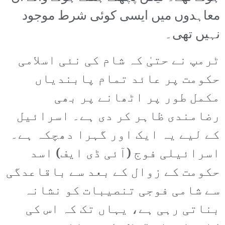
معاہدوں میں ایسی کوئی شرط موجود
نہیں تھی۔
ٹرمپ نے حتیٰ کہ شام کی نئی اسلامی
حکومت پر عائد تمام پابندیاں
مکمل طور پر اٹھانے پر بھی
رضامندی ظاہر کر دی ہے۔ اسرائیل
کے لیے یہ ایک اور گہرا دھچکہ ہے۔
اسرائیلی فوج (آئی ڈی ایف) اسد
حکومت کے زوال کے بعد سے باقاعدگی
سے شامی فوجی تنصیبات کو نشانہ
بناتی رہی ہے، یہاں تک کہ اس کی