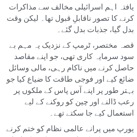
یافتہ اہم اسرائیلی مخالف سے مذاکرات
کرنے کا تصور ناقابلِ قبول تھا۔ لیکن وقت
بدل گیا، جذبات بدل گئے۔
قصہ مختصر، ٹرمپ کے نزدیک یہ مہم بے
سود سرمایہ کاری تھی، جو اپنے مقاصد
حاصل کرنے میں ناکام رہی، مالی وسائل
ضائع کیے اور فوجی طاقت کا ضیاع کیا جو
بہتر طور پر اپنے آس پاس کے ملکوں پر
رعب ڈالنے اور چین کو روکنے کے لیے
استعمال کیے جا سکتے تھے۔
یورپ میں پرانے عالمی نظام کو ختم کرنے