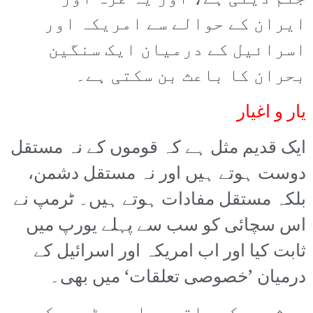
ایران کے حوالے سے امریکہ اور
اسرائیل کے درمیان ایک سنگین
بحران کا باعث بن سکتی ہے۔
یار و اغیار
ایک قدیم مثل ہے کہ قوموں کے نہ مستقل
دوست ہوتے ہیں اور نہ مستقل دشمن،
بلکہ مستقل مفادات ہوتے ہیں۔ ٹرمپ نے
اس سچائی کو سب سے پہلے یورپ میں
ثابت کیا اور اب امریکہ اور اسرائیل کے
درمیان ’خصوصی تعلقات‘ میں بھی۔