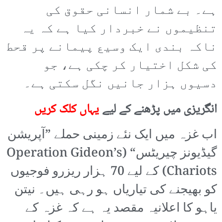
ہے۔ بے شمار انسانی حقوق کی
تنظیموں نے خبردار کیا ہے کہ یہ
ناکہ بندی ایک وسیع پیمانے پر قحط
کی شکل اختیار کر چکی ہے، جو
دسیوں ہزار جانیں نگل سکتی ہے۔
انگریزی میں پڑھنے کے لیے
یہاں کلک کریں
اب غزہ میں ایک نئے زمینی حملے ”آپریشن
گیڈیونز چیریٹس“ (Operation Gideon’s
Chariots) کے لیے 70 ہزار ریزرو فوجیوں
کو بھیجنے کی تیاریاں ہو رہی ہیں۔ نیتن
یاہو کا اعلانیہ مقصد یہ ہے کہ غزہ کے