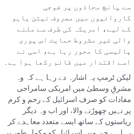
سے پانچ محاذوں پر فوجی
کاروائیوں میں مصروف نیتن یاہو
کے لیے، امریکہ کی طرف سے ملنے
والی غیر مشروط حمایت اس پوری
پالیسی کا محور رہا ہے، اسی نے
اسے اقتدار میں قائم رکھا ہوا ہے۔
لیکن ٹرمپ یہ اشارہ دے رہا ہے کہ وہ
مشرقِ وسطیٰ میں امریکی سامراجی
مفادات کو صرف اسرائیل کے رحم و کرم
پر نہیں چھوڑنے والا، اور اب وہ دیگر
ریاستوں کے ساتھ ایسے متعدد معاہدے کر
رہا ہے جن میں اسرائیل کو مکمل طور پر