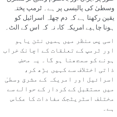
وسطیٰ کی پالیسی پر ہے۔ ٹرمپ پختہ
یقین رکھتا ہے کہ دم چھلہ اسرائیل کو
ہونا چاہیے امریکہ کا، نہ کہ اس کے الٹ۔
اسی پس منظر میں ہمیں نتن یاہو
اور ٹرمپ کے تعلقات کے اچانک خراب
ہونے کو سمجھنا ہو گا۔ یہ محض
ذاتی اختلاف سے کہیں بڑھ کر،
اسرائیل اور امریکہ کے مشرق وسطیٰ
میں مستقبل کے کردار کے حوالے سے
مختلف اسٹریٹجک مفادات کا عکاس
ہے۔