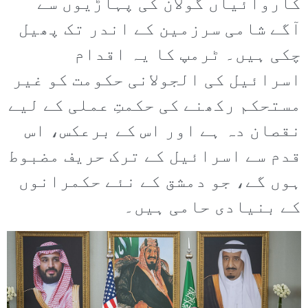
کاروائیاں گولان کی پہاڑیوں سے
آگے شامی سرزمین کے اندر تک پھیل
چکی ہیں۔ ٹرمپ کا یہ اقدام
اسرائیل کی الجولانی حکومت کو غیر
مستحکم رکھنے کی حکمتِ عملی کے لیے
نقصان دہ ہے اور اس کے برعکس، اس
قدم سے اسرائیل کے ترک حریف مضبوط
ہوں گے، جو دمشق کے نئے حکمرانوں
کے بنیادی حامی ہیں۔