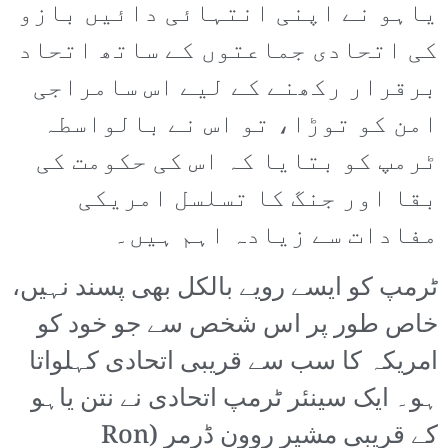
یاہو نے اپنی انتہائی دائیں بازو
کی اتحادی جماعتوں کے ساتھ اتحاد
برقرار رکھنے کے لیے اس سامراجی
امن کو توڑا، تو اس نے بالواسطہ
ٹرمپ کو بتایا کہ اس کی حکومت کی
بقا اور جنگ کا تسلسل امریکی
مفادات سے زیادہ اہم ہیں۔
ٹرمپ کو ایسے رویے بالکل بھی پسند نہیں،
خاص طور پر اس شخص سے جو خود کو
امریکہ کا سب سے قریبی اتحادی کہلواتا
ہو۔ ایک سینئر ٹرمپ اتحادی نے نتن یاہو
کے قریبی مشیر روون ڈرمر (Ron