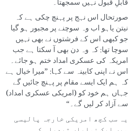
قابلِ قبول نہیں سمجھتا۔
صورتحال اس نہج پر پہنچ چکی ہے کہ
نیتن یاہو اب وہ سوچنے پر مجبور ہو گیا
جو کبھی اس کے فرشتوں نے بھی نہیں
سوچا تھا: کہ وہ دن بھی آ سکتا ہے جب
امریکہ کی عسکری امداد ختم ہو جائے۔
اس نے اپنی کابینہ سے کہا: ”میرا خیال ہے
کہ ہم ایک ایسے مقام پر پہنچ جائیں گے
جہاں ہم خود کو (امریکی عسکری امداد)
سے آزاد کر لیں گے۔“
یہ سب کچھ امریکی خارجہ پالیسی
میں ایک نمایاں تبدیلی کی