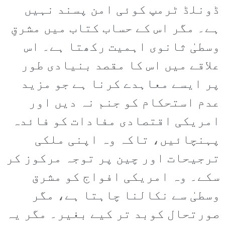
ڈونلڈ ٹرمپ کوئی امن پسند نہیں
ہے۔ مگر اس کے حساب کتاب میں مشرقِ
وسطیٰ ثانوی اہمیت رکھتا ہے۔ اس
علاقے میں اس کا مقصد بنیادی طور
پر ایسے معاہدے کرنا ہے جو مزید
عدم استحکام کو جنم نہ دیں اور
امریکی اقتصادی مفادات کو فائدہ
پہنچائیں، تاکہ وہ اپنی ملکی
ترجیحات اور چین پر توجہ مرکوز کر
سکے۔ وہ امریکی افواج کو مشرق
وسطیٰ سے نکالنا چاہتا ہے، مگر
صورتحال کوبد تر کیے بغیر۔ مگر یہ