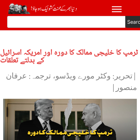
Sear
ٹرمپ کا خلیجی ممالک کا دورہ اور امریکہ اسرائیل
کے بدلتے تعلقات
|تحریر: وکٹر مورے ویڈسو، ترجمہ: عرفان
منصور|