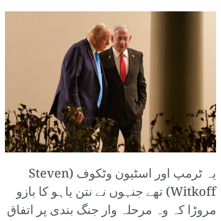
یہ ٹرمپ اور اسٹیون وٹکوف (Steven
Witkoff) تھے جنہوں نے نتن یاہو کا بازو
مروڑا کہ وہ مرحلہ وار جنگ بندی پر اتفاق