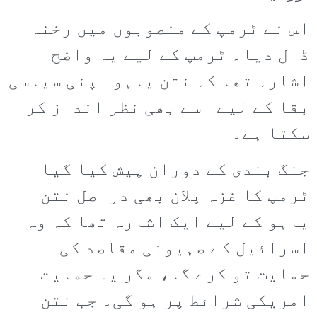
اس نے ٹرمپ کے منصوبوں میں رخنہ
ڈال دیا۔ ٹرمپ کے لیے یہ واضح
اشارہ تھا کہ نتن یاہو اپنی سیاسی
بقا کے لیے اسے بھی نظر انداز کر
سکتا ہے۔
جنگ بندی کے دوران پیش کیا گیا
ٹرمپ کا غزہ پلان بھی دراصل نتن
یاہو کے لیے ایک اشارہ تھا کہ وہ
اسرائیل کے صہیونی مقاصد کی
حمایت تو کرے گا، مگر یہ حمایت
امریکی شرائط پر ہو گی۔ جب نتن