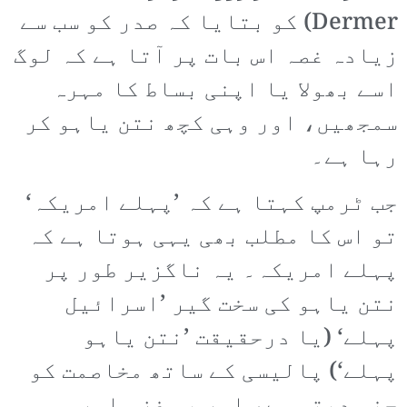
Dermer) کو بتایا کہ صدر کو سب سے
زیادہ غصہ اس بات پر آتا ہے کہ لوگ
اسے بھولا یا اپنی بساط کا مہرہ
سمجھیں، اور وہی کچھ نتن یاہو کر
رہا ہے۔
جب ٹرمپ کہتا ہے کہ ’پہلے امریکہ‘
تو اس کا مطلب بھی یہی ہوتا ہے کہ
پہلے امریکہ۔ یہ ناگزیر طور پر
نتن یاہو کی سخت گیر ’اسرائیل
پہلے‘ (یا درحقیقت ’نتن یاہو
پہلے‘) پالیسی کے ساتھ مخاصمت کو
جنم دیتی ہے، اور یہ غزہ اور