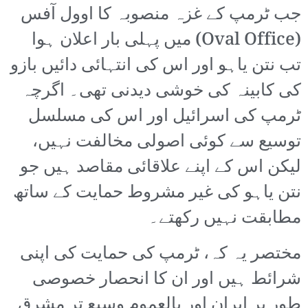
جب ٹرمپ کے غزہ منصوبہ کا اوول آفس
(Oval Office) میں پہلی بار اعلان ہوا
تب نتن یاہو اور اس کی انتہائی دائیں بازو
کی کابینہ کی خوشی دیدنی تھی۔ اگرچہ
ٹرمپ کی اسرائیل اور اس کی مسلسل
توسیع سے کوئی اصولی مخالفت نہیں،
لیکن اس کے اپنے علاقائی مقاصد ہیں جو
نتن یاہو کی غیر مشروط حمایت کے ساتھ
مطابقت نہیں رکھتے۔
مختصر یہ کہ، ٹرمپ کی حمایت کی اپنی
شرائط ہیں اور ان کا انحصار خصوصی
طور پر ایران اور بالعموم وسیع تر مشرق