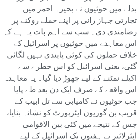
بدلے میں حوثیوں نے بحیرہ احمر میں
تجارتی جہاز رانی پر اپنے حملے روکنے پر
رضامندی دی۔ سب سے اہم بات یہ ہے کہ
اس معاہدے میں حوثیوں پر اسرائیل کے
خلاف حملوں کی کوئی پابندی نہیں لگائی
گئی، یعنی اسرائیل کو اس خطرے سے
اکیلے نمٹنے کے لیے چھوڑ دیا گیا۔ یہ معاہدہ
اس واقعے کے صرف ایک دن بعد طے پایا
جب حوثیوں نے کامیابی سے تل ابیب کے
قریب بن گوریون ایئرپورٹ کو نشانہ بنایا،
جس کے نتیجے میں کئی بین الاقوامی
ایئرلائنز نے ہفتوں تک اسرائیل کے لیے