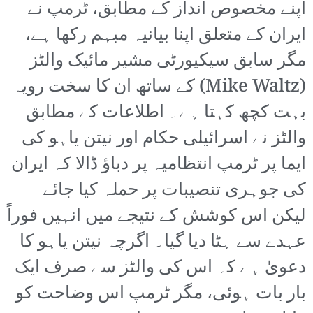
اپنے مخصوص انداز کے مطابق، ٹرمپ نے
ایران کے متعلق اپنا بیانیہ مبہم رکھا ہے،
مگر سابق سیکیورٹی مشیر مائیک والٹز
(Mike Waltz) کے ساتھ ان کا سخت رویہ
بہت کچھ کہتا ہے۔ اطلاعات کے مطابق
والٹز نے اسرائیلی حکام اور نیتن یاہو کی
ایما پر ٹرمپ انتظامیہ پر دباؤ ڈالا کہ ایران
کی جوہری تنصیبات پر حملہ کیا جائے
لیکن اس کوشش کے نتیجے میں انہیں فوراً
عہدے سے ہٹا دیا گیا۔ اگرچہ نیتن یاہو کا
دعویٰ ہے کہ اس کی والٹز سے صرف ایک
بار بات ہوئی، مگر ٹرمپ اس وضاحت کو