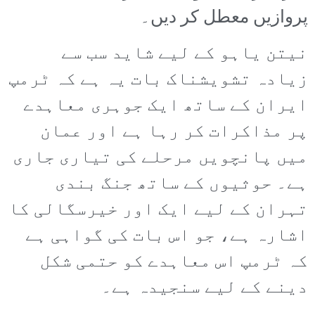
پروازیں معطل کر دیں۔
نیتن یاہو کے لیے شاید سب سے
زیادہ تشویشناک بات یہ ہے کہ ٹرمپ
ایران کے ساتھ ایک جوہری معاہدے
پر مذاکرات کر رہا ہے اور عمان
میں پانچویں مرحلے کی تیاری جاری
ہے۔ حوثیوں کے ساتھ جنگ بندی
تہران کے لیے ایک اور خیرسگالی کا
اشارہ ہے، جو اس بات کی گواہی ہے
کہ ٹرمپ اس معاہدے کو حتمی شکل
دینے کے لیے سنجیدہ ہے۔