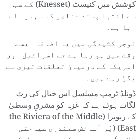
کوشش میں کنیسٹ (Knesset) کے سب
سے انتہا پسند عناصر کا سہارا لے
رہا ہے۔
فوجی کشیدگی میں یہ اضافہ ایسے
وقت میں ہو رہا ہے جب اسرائیل اور
امریکہ کے درمیان تعلقات تیزی سے
بگڑ رہے ہیں۔
ڈونلڈ ٹرمپ مسلسل اس خیال کی رٹ
لگائے ہوئے ہے کہ غزہ کو مشرقِ وسطیٰ
کے ریویرا (the Riviera of the Middle
East) (پُر آسائش سمندری سیاحتی