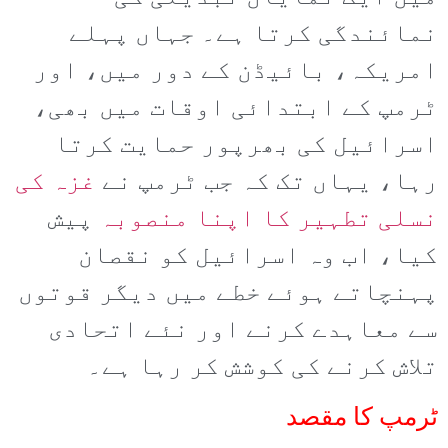
نمائندگی کرتا ہے۔ جہاں پہلے
امریکہ، بائیڈن کے دور میں، اور
ٹرمپ کے ابتدائی اوقات میں بھی،
اسرائیل کی بھرپور حمایت کرتا
رہا، یہاں تک کہ جب ٹرمپ نے
غزہ کی
نسلی تطہیر کا اپنا منصوبہ
پیش
کیا، اب وہ اسرائیل کو نقصان
پہنچاتے ہوئے خطے میں دیگر قوتوں
سے معاہدے کرنے اور نئے اتحادی
تلاش کرنے کی کوشش کر رہا ہے۔
ٹرمپ کا مقصد