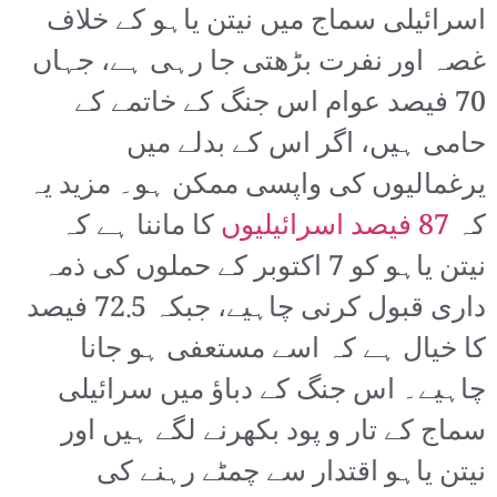
اسرائیلی سماج میں نیتن یاہو کے خلاف
غصہ اور نفرت بڑھتی جا رہی ہے، جہاں
70 فیصد عوام اس جنگ کے خاتمے کے
حامی ہیں، اگر اس کے بدلے میں
یرغمالیوں کی واپسی ممکن ہو۔ مزید یہ
کہ
87 فیصد اسرائیلیوں
کا ماننا ہے کہ
نیتن یاہو کو 7 اکتوبر کے حملوں کی ذمہ
داری قبول کرنی چاہیے، جبکہ 72.5 فیصد
کا خیال ہے کہ اسے مستعفی ہو جانا
چاہیے۔ اس جنگ کے دباؤ میں سرائیلی
سماج کے تار و پود بکھرنے لگے ہیں اور
نیتن یاہو اقتدار سے چمٹے رہنے کی