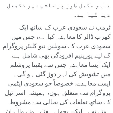
یاہو مکمل طور پر حاشیے پر دکھیل
دیا گیا ہے۔
ٹرمپ نے سعودی عرب کے ساتھ ایک
کھرب ڈالر کا معاہدہ کیا ہے، جس میں
سعودی عرب کے سویلین نیو کلیئر پروگرام
کے لیے یورینیم افزودگی بھی شامل ہے،
ایک ایسا معاہدہ جس سے یقینا یروشلم
میں تشویش کی لہر دوڑ گئی ہو گی۔
ایسے معاہدے، خصوصاً جو سعودی ایٹمی
پروگرام سے متعلق ہوں، ہمیشہ اسرائیل
کے ساتھ تعلقات کی بحالی سے مشروط
ہوتے تھے۔ لیکن پچھلے ہفتے ہونے والے ان