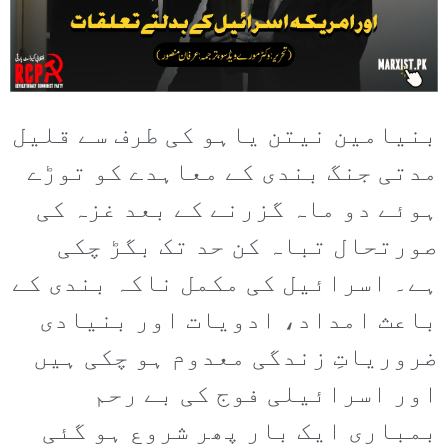
بنیامین نیتن یاہو کی طرف سے قلیل
مدتی جنگ بندی کے معاہدے کو توڑے
ہوئے دو ماہ گزرنے کے بعد غزہ کی
صورتحال تباہ کن حد تک بگڑ چکی
ہے۔ اسرائیل کی مکمل ناکہ بندی کے
باعث امداد، ادویات اور بنیادی
ضروریاتِ زندگی معدوم ہو چکی ہیں
اور اسرائیلی فوج کی بے رحم
بمباری ایک بار پھر شروع ہو گئی