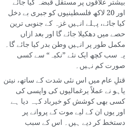
بیشتر علاقوں پر مستقل قبضہ کیا جائے
اور 20 لاکھ فلسطینیوں کو جبری بے دخل
کیا جائے، پہلے انہیں غزہ کے جنوبی ترین
حصے میں دھکیلا جائے گا اور بعد ازاں
مکمل طور پر انہیں وطن بدر کیا جائے گا۔
یہ سب کچھ ایک نئے ”نکبہ“ سے کسی
صورت کم نہیں۔
قتلِ عام میں اس نئی شدت کے ساتھ، نیتن
یاہو نے عملاً یرغمالیوں کی واپسی کی
کسی بھی کوشش کو خیرباد کہہ دیا ہے
اور یوں ان کے لیے موت کے پروانے پر
دستخط کر دیے ہیں۔ اس کے سبب