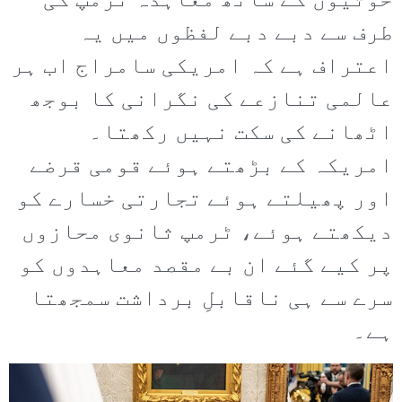
حوثیوں کے ساتھ معاہدہ ٹرمپ کی
طرف سے دبے دبے لفظوں میں یہ
اعتراف ہے کہ امریکی سامراج اب ہر
عالمی تنازعے کی نگرانی کا بوجھ
اٹھانے کی سکت نہیں رکھتا۔
امریکہ کے بڑھتے ہوئے قومی قرضے
اور پھیلتے ہوئے تجارتی خسارے کو
دیکھتے ہوئے، ٹرمپ ثانوی محازوں
پر کیے گئے ان بے مقصد معاہدوں کو
سرے سے ہی ناقابلِ برداشت سمجھتا
ہے۔