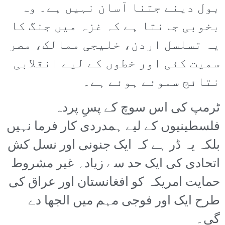
بول دینے جتنا آسان نہیں ہے۔ وہ
بخوبی جانتا ہے کہ غزہ میں جنگ کا
یہ تسلسل اردن، خلیجی ممالک، مصر
سمیت کئی اور خطوں کے لیے انقلابی
نتائج سموئے ہوئے ہے۔
ٹرمپ کی اس سوچ کے پسِ پردہ
فلسطینیوں کے لیے ہمدردی کار فرما نہیں
بلکہ یہ ڈر ہے کہ ایک جنونی اور نسل کش
اتحادی کی ایک حد سے زیادہ غیر مشروط
حمایت امریکہ کو افغانستان اور عراق کی
طرح ایک اور فوجی مہم میں الجھا دے
گی۔