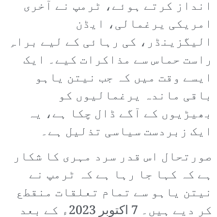
انداز کرتے ہوئے، ٹرمپ نے آخری
امریکی یرغمالی، ایڈن
الیگزینڈر، کی رہائی کے لیے براہِ
راست حماس سے مذاکرات کیے۔ ایک
ایسے وقت میں کہ جب نیتن یاہو
باقی ماندہ یرغمالیوں کو
بھیڑیوں کے آگے ڈال چکا ہے، یہ
ایک زبردست سیاسی تذلیل ہے۔
صورتحال اس قدر سرد مہری کا شکار
ہے کہ کہا جا رہا ہے کہ ٹرمپ نے
نیتن یاہو سے تمام تعلقات منقطع
کر دیے ہیں۔ 7 اکتوبر 2023ء کے بعد