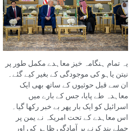
یہ تمام ہنگامہ خیز معاہدے مکمل طور پر
نیتن یاہو کی موجودگی کے بغیر کیے گئے۔
ان سے قبل حوثیوں کے ساتھ بھی ایک
معاہدہ طے پایا، جس کے بارے میں
اسرائیل کو ایک بار پھر بے خبر رکھا گیا۔
اس معاہدے کے تحت امریکہ نے یمن پر
حملے بند کرنے پر آمادگی ظاہر کی اور