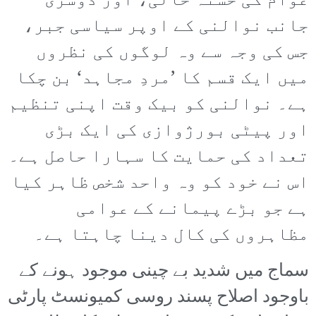
عوام کی خستہ حالی، اور دوسری
جانب نوالنی کے اوپر سیاسی جبر،
جس کی وجہ سے وہ لوگوں کی نظروں
میں ایک قسم کا ’مردِ مجاہد‘ بن چکا
ہے۔ نوالنی کو بیک وقت اپنی تنظیم
اور پیٹی بورژوازی کی ایک بڑی
تعداد کی حمایت کا سہارا حاصل ہے۔
اس نے خود کو وہ واحد شخص ظاہر کیا
ہے جو بڑے پیمانے کے عوامی
مظاہروں کی کال دینا چاہتا ہے۔
سماج میں شدید بے چینی موجود ہونے کے
باوجود اصلاح پسند روسی کمیونسٹ پارٹی