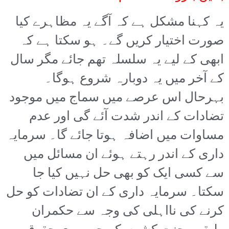
یہ کہنا مشکل ہے کہ آگے یہ مظاہرے کیا
صورت اختیار کریں گے۔ ہو سکتا ہے کہ
ابھی کے لیے یہ سلسلہ تھم جائے مگر سال
کے آخر میں یہ دوبارہ شروع ہوگا۔
بہرحال اس عرصے میں سماج میں موجود
تضادات کے اندر شدت آئے گی اور عدم
مساوات میں اضافہ ہوتا جائے گا۔ سرمایہ
داری کے اندر رہتے ہوئے ان مسائل میں
سے کسی ایک کو بھی حل نہیں کیا جا
سکتا۔ سرمایہ داری کے ان تضادات کو حل
کرنے کی نااہلی کی وجہ سے حکمران