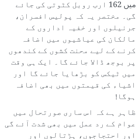
میں 162 ارب روبل کٹوتی کی جائے
گی۔ مختصر یہ کہ پولیس افسران،
جرنیلوں اور خفیہ اداروں کے
مالکان کی عیاشیوں میں اضافہ
کرنے کے لیے محنت کشوں کے کندھوں
پر بوجھ ڈالا جائے گا۔ ایک ہی وقت
میں ٹیکس کو بڑھایا جائے گا اور
اشیاء کی قیمتوں میں بھی اضافہ
ہوگا!
ظاہر ہے کہ اس ساری صورتحال میں
عوام کے رد عمل میں بھی شدت آئے گی
اور احتجاجوں، ہڑتالوں اور