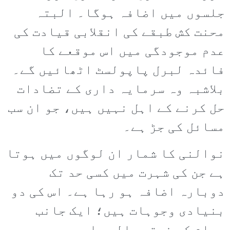
جلسوں میں اضافہ ہوگا۔ البتہ
محنت کش طبقے کی انقلابی قیادت کی
عدم موجودگی میں اس موقعے کا
فائدہ لبرل پاپولسٹ اٹھائیں گے۔
بلاشبہ وہ سرمایہ داری کے تضادات
حل کرنے کے اہل نہیں ہیں، جو ان سب
مسائل کی جڑ ہے۔
نوالنی کا شمار ان لوگوں میں ہوتا
ہے جن کی شہرت میں کسی حد تک
دوبارہ اضافہ ہو رہا ہے۔ اس کی دو
بنیادی وجوہات ہیں؛ ایک جانب