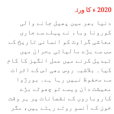
2020 ء کا ورثہ
دنیا بھر میں پھیل جانے والی
کورونا وباء نے پہلے سے جاری
معاشی گراوٹ کو انسانی تاریخ کے
سب سے بڑے مالیاتی بحران میں
تبدیل کرنے میں عمل انگیز کا کام
کیا۔ بلاشبہ روس بھی اس کے اثرات
سے محفوظ نہیں رہا ہے۔ بورژوا
معیشت دان ویسے تو چھوٹے بڑے
کاروباروں کے نقصانات پر ہر وقت
خون کے آنسو روتے رہتے ہیں، مگر