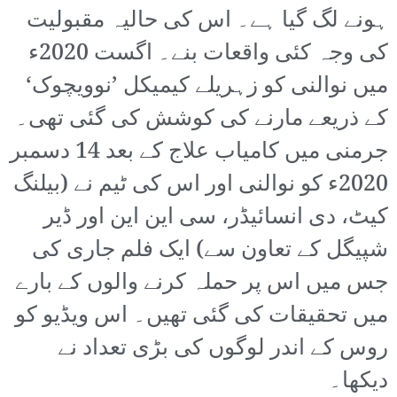
ہونے لگ گیا ہے۔ اس کی حالیہ مقبولیت
کی وجہ کئی واقعات بنے۔ اگست 2020ء
میں نوالنی کو زہریلے کیمیکل ’نوویچوک‘
کے ذریعے مارنے کی کوشش کی گئی تھی۔
جرمنی میں کامیاب علاج کے بعد 14 دسمبر
2020ء کو نوالنی اور اس کی ٹیم نے (بیلنگ
کیٹ، دی انسائیڈر، سی این این اور ڈیر
شپیگل کے تعاون سے) ایک فلم جاری کی
جس میں اس پر حملہ کرنے والوں کے بارے
میں تحقیقات کی گئی تھیں۔ اس ویڈیو کو
روس کے اندر لوگوں کی بڑی تعداد نے
دیکھا۔