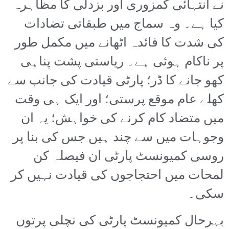
نے انتہائی کمزوری اور بزدلی کا مظاہرہ
کیا ہے۔ وہ سماج میں طبقاتی تضادات
کی شدت کا فائدہ اٹھانے میں مکمل طور
پر ناکام ہوئی ہے۔ ریاستی پشت پناہی
کھو جانے کا ڈر؛ پارٹی قیادت کی جانب سے
کھلے عام موقع پرستی؛ اور ایک ہی وقت
میں متضاد کام کرنے کی خواہش؛ یہ ان
وجوہات میں سے چند ہیں جس کی بنا پر
روسی کمیونسٹ پارٹی ان فیصلہ کن
لمحات میں احتجاجوں کی قیادت نہیں کر
سکی۔
بہرحال کمیونسٹ پارٹی کی نچلی پرتوں