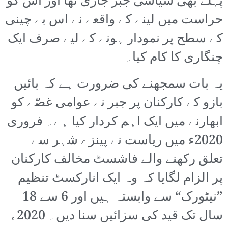
پہلے بھی سیاسی جبر جاری تھا اور اس کو
حراست میں لینے کے واقعے نے اس بے چینی
کے سطح پر نمودار ہونے کے لیے صرف ایک
چنگاری کا کام کیا۔
یہ بات سمجھنے کی ضرورت ہے کہ بائیں
بازو کے کارکنان پر جبر نے عوامی غصّے کو
ابھارنے میں ایک اہم کردار کیا ہے۔ فروری
2020ء میں ریاست نے پینزے شہر سے
تعلق رکھنے والے فاشسٹ مخالف کارکنان
پر الزام لگایا کہ وہ ایک انارکسٹ تنظیم
”نیٹورک“ سے وابستہ ہیں اور 6 سے 18
سال تک قید کی سزائیں سنا دیں۔ 2020ء