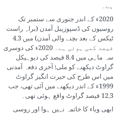
ہے۔
2020ء کے اندر جنوری سے ستمبر تک
روسیوں کی ڈسپوزیبل آمدن (براہِ راست
ٹیکس کے بعد بچنے والی آمدن) میں 4.3
فیصد کمی ہوئی ہے۔ 2020ء کی دوسری
سہ ماہی میں 8.4 فیصد کی دیوہیکل
گراوٹ دیکھنے کو ملی! آخری دفعہ آمدنی
میں اس طرح کی حیرت انگیز گراوٹ
1999ء کے اندر دیکھنے میں آئی تھی، جب
12.3 فیصد گراوٹ واقع ہوئی تھی۔
ابھی وباء کا خاتمہ نہیں ہوا اور روسی