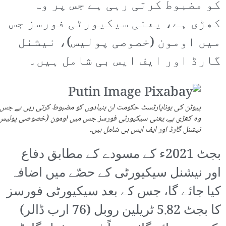
کو مضبوط کرتی رہی ہے جس پر وہ
کھڑی ہے، یعنی سیکیورٹی فورسز جس
میں اومون (خصوصی پولیس)، نیشنل
گارڈ اور ایف ایس بی شامل ہیں۔
پیوٹن کی بوناپارٹسٹ حکومت ان بنیادوں کو مضبوط کرتی رہی ہے جس 
وہ کھڑی ہے، یعنی سیکیورٹی فورسز جس میں اومون (خصوصی پولیس)
نیشنل گارڈ اور ایف ایس بی شامل ہیں۔
بجٹ 2021ء کے مسودے کے مطابق دفاع
اور نیشنل سیکیورٹی کے حصّے میں اضافہ
کیا جائے گا، جس کے بعد سیکیورٹی فورسز
کا بجٹ 5.82 ٹریلین روبل (76 ارب ڈالر)