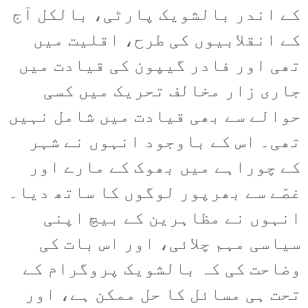
کے اندر بالشویک پارٹی، بالکل آج
کے انقلابیوں کی طرح، اقلیت میں
تھی اور فادر گیپون کی قیادت میں
جاری زار مخالف تحریک میں کسی
حوالے سے بھی قیادت میں شامل نہیں
تھی۔ اس کے باوجود انہوں نے شہر
کے چوراہے میں بھوک کے مارے اور
غصّے سے بھرپور لوگوں کا ساتھ دیا۔
انہوں نے مظاہرین کے بیچ اپنی
سیاسی مہم چلائی، اور اس بات کی
وضاحت کی کہ بالشویک پروگرام کے
تحت ہی مسائل کا حل ممکن ہے، اور