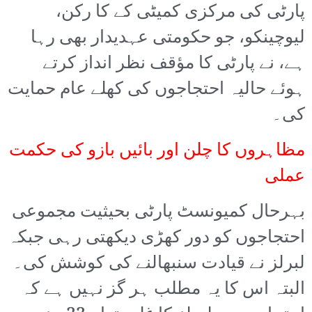
پارٹی کی مرکزی کمیٹی کے کا رکن،
لیوچینکو، جو حکومتی عہدیدار بھی رہا
ہے، نے پارٹی کا مؤقف نظر انداز کرتے
ہوئے حالیہ احتجاجوں کی کھلے عام حمایت
کی۔
مظاہروں کا چلن اور بائیں بازو کی حکمت
عملی
بہرحال کمیونسٹ پارٹی بحیثیت مجموعی
احتجاجوں کو دور کھڑی دیکھتی رہی جبکہ
لبرلز نے قیادت سنبھالنے کی کوشش کی۔
البتہ اس کا یہ مطلب ہر گز نہیں ہے کہ