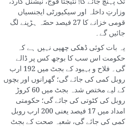
تک پہنچ جائے گا! نتیجتاً فوج، نیشنل گارڈ،
وزارتِ داخلہ اور سیکیورٹی ایجنسیاں
قومی خزانے کا 27 فیصد حصّہ ہڑپنے لگ
جائیں گے۔
یہ بات کوئی ڈھکی چھپی نہیں ہے کہ
حکومت اس سب کا بوجھ کس پر ڈالے
گی۔ فلاح و بہبود کے بجٹ میں 192 ارب
روبل کمی کی جائے گی؛ گھرانوں اور بچوں
کے لیے مختص شدہ بجٹ میں 60 کروڑ
روبل کی کٹوتی کی جائے گی؛ حکومتی
امداد میں 17 فیصد یعنی 200 ارب روبل
کمی کی جائے گی، شعبہ صحت کے بجٹ