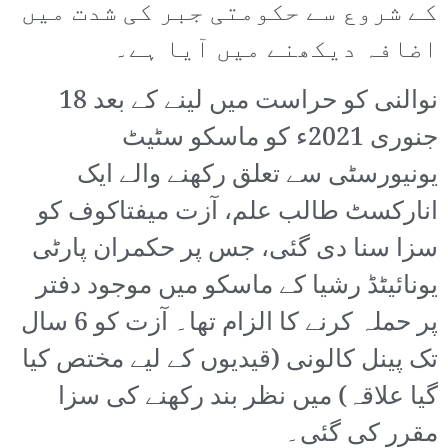
کے شروع سے حکومتی جبر کی شدت میں
اضافہ دیکھنے میں آیا ہے۔
نوالنی کو حراست میں لینے کے بعد 18
جنوری 2021ء کو ماسکو سٹیٹ
یونیورسٹی سے تعلق رکھنے والے ایک
انارکسٹ طالب علم، آزت میفتاکوف کو
سزا سنا دی گئی، جس پر حکمران پارٹی
یونائیٹڈ رشیا کے ماسکو میں موجود دفتر
پر حملہ کرنے کا الزام تھا۔ آزت کو 6 سال
تک پینل کالونی (قیدیوں کے لیے مختص کیا
گیا علاقہ) میں نظر بند رکھنے کی سزا
مقرر کی گئی۔