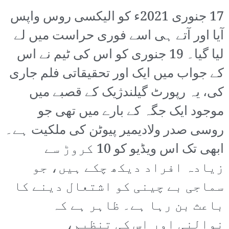
17 جنوری 2021ء کو الیکسی روس واپس
آیا اور آتے ہی اسے فوری حراست میں لے
لیا گیا۔ 19 جنوری کو اس کی ٹیم نے اس
کے جواب میں ایک اور تحقیقاتی فلم جاری
کی، یہ رپورٹ گیلندژیک کے قصبے میں
موجود ایک جگہ کے بارے میں تھی جو
روسی صدر ولادیمیر پیوٹن کی ملکیت ہے۔
ابھی تک اس ویڈیو کو 10 کروڑ سے
زیادہ افراد دیکھ چکے ہیں، جو
سماجی بے چینی کو اشتعال دینے کا
باعث بن رہا ہے۔ ظاہر ہے کہ
نوالنی اور اس کی تنظیم،