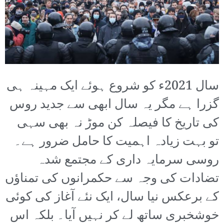
سال 2021ء کو شروع ہوئے ایک مہینہ ہی
گزرا ہے مگر یہ سال ابھی سے جدید روس
کی تاریخ کا فیصلہ کن موڑ نہ بھی سہی
تو بہت زیادہ اہمیت کا حامل ضرور ہے۔
روسی سرمایہ داری کے مجتمع شدہ
تضادات کی وجہ سے حکمرانوں کی تمناؤں
کے برعکس نیا سال، ایک نئے آغاز کی کوئی
خوشخبری ساتھ لے کر نہیں آیا۔ بلکہ اس