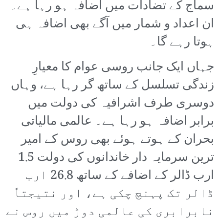
سماج کے تضادات میں اضافہ ہو رہا ہے۔
ان اعداد و شمار میں آگے بھی اضافہ ہی
ہوتا رہے گا۔
جہاں ایک جانب روسی عوام کا معیارِ
زندگی تسلسل کے ساتھ گر رہا ہے، وہاں
دوسری طرف اشرافیہ کی دولت میں
برابر اضافہ ہو رہا ہے۔ عالمی مالیاتی
بحران کے ہوتے ہوئے بھی روس کے امیر
ترین سرمایہ دار خاندانوں کی دولت 1.5
ارب ڈالر کے اضافے کے ساتھ 26.8 ارب
ڈالر تک پہنچ چکی ہے، اور نتیجتاً
نابرابری کی عالمی دوڑ میں روس نے