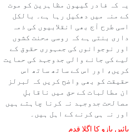
یہ کہ فادر گیپون مظاہرین کو موت
کے منہ میں دھکیل رہا ہے۔ بالکل
اسی طرح آج بھی انقلابیوں کی ذمہ
داری بنتی ہے کہ روسی محنت کشوں
اور نوجوانوں کی جمہوری حقوق کے
لیے کی جانے والی جدوجہد کی حمایت
کریں، اور اس کے ساتھ ساتھ اس
حقیقت کو بھی واضح کریں کہ لبرلز
ان مطالبات کے حق میں ناقابلِ
مصالحت جدوجہد نہ کرنا چاہتے ہیں
اور نہ ہی کرنے کے اہل ہیں۔
بائیں بازو کا اگلا قدم