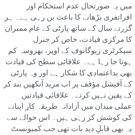
میں یہ صورتحال عدم استحکام اور
افراتفری بڑھانے کا باعث بن رہی ہے۔ ہر
گزرتے سال کے ساتھ پارٹی کے عام ممبران
کا مرکزی قیادت، خاص کر جنرل
سیکرٹری زیوگانوف کے اوپر، بھروسہ کم
ہوتا جا رہا ہے۔ علاقائی سطح کی قیادت
بھی بداعتمادی کا شکار ہے اور وہ پارٹی
کے آفیشل مؤقف پر اب مزید آنکھیں بند کر
کے یقین نہیں کرتے۔ علاقائی قیادتیں
عملی میدان میں آزادانہ طریقہ کار اپنانے
کی کوشش کر رہی ہیں۔ اس حوالے سے
یہ بھی قابلِ دید بات تھی جب کمیونسٹ