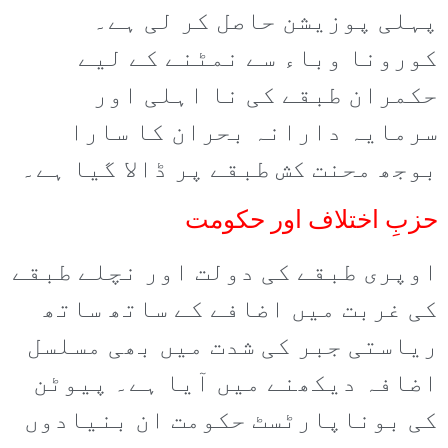
پہلی پوزیشن حاصل کر لی ہے۔
کورونا وباء سے نمٹنے کے لیے
حکمران طبقے کی نا اہلی اور
سرمایہ دارانہ بحران کا سارا
بوجھ محنت کش طبقے پر ڈالا گیا ہے۔
حزبِ اختلاف اور حکومت
اوپری طبقے کی دولت اور نچلے طبقے
کی غربت میں اضافے کے ساتھ ساتھ
ریاستی جبر کی شدت میں بھی مسلسل
اضافہ دیکھنے میں آیا ہے۔ پیوٹن
کی بوناپارٹسٹ حکومت ان بنیادوں