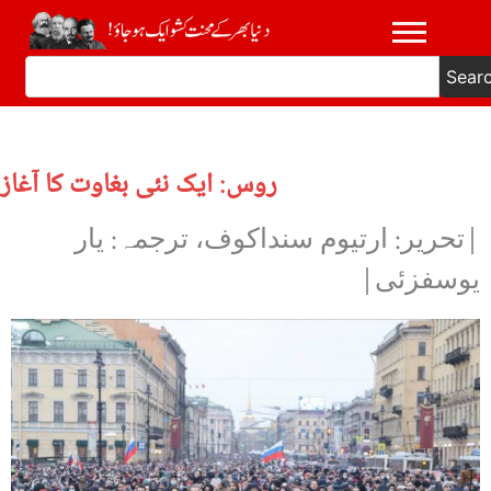
Sear
روس: ایک نئی بغاوت کا آغاز
|تحریر: ارتیوم سنداکوف، ترجمہ: یار
یوسفزئی|