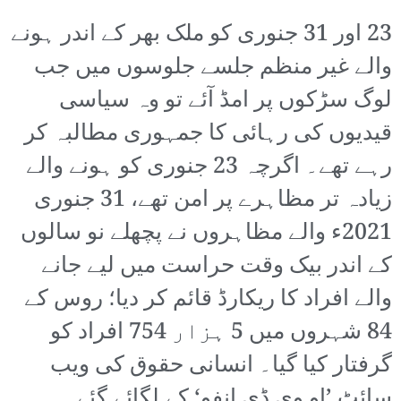
23 اور 31 جنوری کو ملک بھر کے اندر ہونے
والے غیر منظم جلسے جلوسوں میں جب
لوگ سڑکوں پر امڈ آئے تو وہ سیاسی
قیدیوں کی رہائی کا جمہوری مطالبہ کر
رہے تھے۔ اگرچہ 23 جنوری کو ہونے والے
زیادہ تر مظاہرے پر امن تھے، 31 جنوری
2021ء والے مظاہروں نے پچھلے نو سالوں
کے اندر بیک وقت حراست میں لیے جانے
والے افراد کا ریکارڈ قائم کر دیا؛ روس کے
84 شہروں میں 5 ہزار 754 افراد کو
گرفتار کیا گیا۔ انسانی حقوق کی ویب
سائٹ ’او وی ڈی انفو‘ کے لگائے گئے