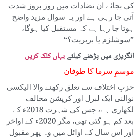
کی بجائے ان تضادات میں روز بروز شدت
آتی جا رہی ہے اور یہ سوال مزید واضح
ہوتا جا رہا ہے کہ مستقبل کیا ہوگا،
”سوشلزم یا بربریت؟“
انگریزی میں پڑھنے کیلئے
یہاں کلک کریں
موسمِ سرما کا طوفان
حزبِ اختلاف سے تعلق رکھنے والا الیکسی
نوالنی ایک لبرل اور کرپشن مخالف
لکھاری ہے، جس کی شہرت 2018ء کے
بعد کم ہو گئی تھی، مگر 2020ء کے اواخر
اور اس سال کے اوائل میں وہ پھر مقبول