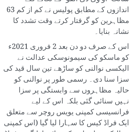
اندازوں کے مطابق پولیس نے کم از کم 63
مظاہرین کو گرفتار کرتے وقت تشدد کا
نشانہ بنایا۔
اس کے صرف دو دن بعد 2 فروری 2021ء
کو ماسکو کی سیمونوسکی عدالت نے
الیکسی نوالنی کو ساڑھے تین سال قید کی
سزا سنا دی۔ رسمی طور پر نوالنی کو
حالیہ مظاہروں سے وابستگی پر سزا
نہیں سنائی گئی بلکہ اس کے لیے
فرانسیسی کمپنی یویس روچر سے متعلق
ایک فراڈ کیس کا سہارا لیا گیا (اس کمپنی