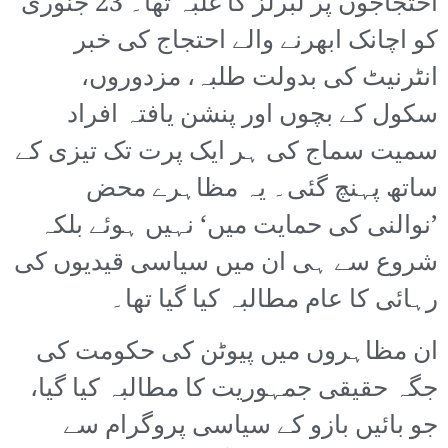
احتجاجوں پر لبرلز کا غلبہ تھا۔ 23 جنوری
کو اچانک ابھرنے والے احتجاج کی خبر
انٹرنیٹ کی بدولت طلبہ، مزدوروں،
سکول کے بچوں اور پنشن یافتہ افراد
سمیت سماج کی ہر ایک پرت تک تیزی کے
ساتھ پہنچ گئی۔ یہ مظاہرے محض
’نوالنی کی حمایت میں‘ نہیں ہوئے بلکہ
شروع سے ہی ان میں سیاسی قیدیوں کی
رہائی کا عام مطالبہ کیا گیا تھا۔
ان مظاہروں میں پیوٹن کی حکومت کی
جگہ حقیقی جمہوریت کا مطالبہ کیا گیا،
جو بائیں بازو کے سیاسی پروگرام سے