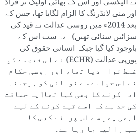
نے الیکسی اور اس کے بھائی اولیگ پر فراڈ
اور منی لانڈرنگ کا الزام لگایا تھا، جس کے
بعد 2014ء میں روسی عدالت نے قید کی
سزائیں سنائی تھیں)۔ یہ سب اس کے
باوجود کیا گیا جبکہ انسانی حقوق کی
یورپی عدالت (ECHR) نے اس فیصلے کو
غلط قرار دیا تھا، اور روسی حکام
نے اس حوالے سے نوالنی کو ہرجانہ
ادا کرنے کا بھی کہا تھا! یہ حماقت
کی حد ہے کہ اسے قید کرنے کے لیے
ابھی پھر سے اس پرانے کیس کا
سہارا لیا جا رہا ہے۔