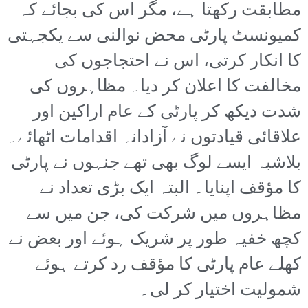
مطابقت رکھتا ہے، مگر اس کی بجائے کہ
کمیونسٹ پارٹی محض نوالنی سے یکجہتی
کا انکار کرتی، اس نے احتجاجوں کی
مخالفت کا اعلان کر دیا۔ مظاہروں کی
شدت دیکھ کر پارٹی کے عام اراکین اور
علاقائی قیادتوں نے آزادانہ اقدامات اٹھائے۔
بلاشبہ ایسے لوگ بھی تھے جنہوں نے پارٹی
کا مؤقف اپنایا۔ البتہ ایک بڑی تعداد نے
مظاہروں میں شرکت کی، جن میں سے
کچھ خفیہ طور پر شریک ہوئے اور بعض نے
کھلے عام پارٹی کا مؤقف رد کرتے ہوئے
شمولیت اختیار کر لی۔