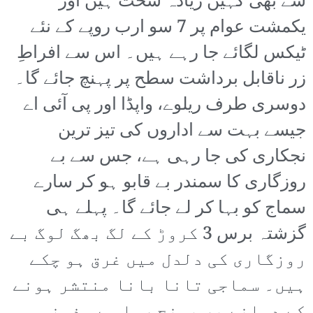
سے بھی کہیں زیادہ سخت ہیں اور
یکمشت عوام پر 7 سو ارب روپے کے نئے
ٹیکس لگائے جا رہے ہیں۔ اس سے افراطِ
زر ناقابل برداشت سطح پر پہنچ جائے گا۔
دوسری طرف ریلوے، واپڈا اور پی آئی اے
جیسے بہت سے اداروں کی تیز ترین
نجکاری کی جا رہی ہے، جس سے بے
روزگاری کا سمندر بے قابو ہو کر سارے
سماج کو بہا کر لے جائے گا۔ پہلے ہی
گزشتہ برس 3 کروڑ کے لگ بھگ لوگ بے
روزگاری کی دلدل میں غرق ہو چکے
ہیں۔ سماجی تانا بانا منتشر ہونے
کے دہانے پر پہنچ رہا ہے۔ ذہنی