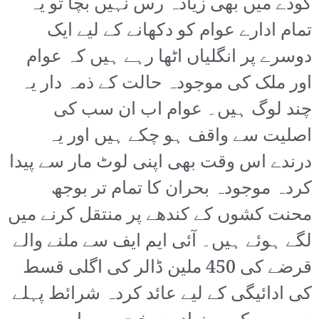
گودے میں بھی زیادہ رس نہیں بچا تو یہ
تمام ادارے عوام کو دکھانے کے لیے ایک
دوسرے پر انگلیاں اٹھا رہے ہیں کہ عوام
اور ملک کی موجودہ حالت کے ذمہ دار یہ
چند لوگ ہیں۔ عوام اب ان سب کی
اصلیت سے واقف ہو چکے ہیں اور یہ
درندے اس وقت بھی اپنی لوٹ مار سے پیدا
کردہ موجودہ بحران کا تمام تر بوجھ
محنت کشوں کے کندھے پر منتقل کرنے میں
لگے ہوئے ہیں۔ آئی ایم ایف سے ملنے والے
قرضے کی 450 ملین ڈالر کی اگلی قسط
کی ادائیگی کے لیے عائد کردہ شرائط پہلے