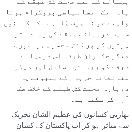
پہنانے کے لیے محنت کش طبقے کے
پاس ایک ایسا سیاسی پروگرام ہونا
چاہیے جو نہ صرف طلبہ بلکہ کسانوں
سمیت درمیانے طبقے کی زیادہ تر
پرتوں کو پر کشش محسوس ہوبصورتِ
دیگر حکمران طبقہ اس درمیانے
طبقے کو ریاستی وسائل اور دیگر
منافقانہ حربوں کے بلبوتے پر
دوبارہ محنت کش طبقے کے خلاف صف
آرا کر سکتا ہے۔
بھارتی کسانوں کی عظیم الشان تحریک
سے متاثر ہو کر اب پاکستان کے کسان