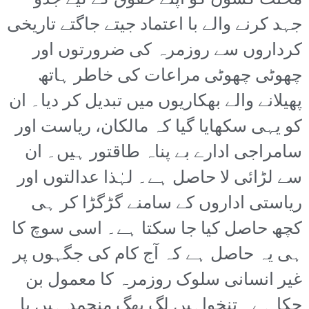
محنت کشوں کو اپنے حقوق کے لیے جدو
جہد کرنے والے با اعتماد جیتے جاگتے تاریخی
کرداروں سے روزمرہ کی ضرورتوں اور
چھوٹی چھوٹی مراعات کی خاطر ہاتھ
پھیلانے والے بھکاریوں میں تبدیل کر دیا۔ ان
کو یہی سکھایا گیا کہ مالکان، ریاست اور
سامراجی ادارے بے پناہ طاقتور ہیں۔ ان
سے لڑائی لا حاصل ہے۔ لہٰذا عدالتوں اور
ریاستی اداروں کے سامنے گڑگڑا کر ہی
کچھ حاصل کیا جا سکتا ہے۔ اسی سوچ کا
ہی یہ حاصل ہے کہ آج کام کی جگہوں پر
غیر انسانی سلوک روزمرہ کا معمول بن
چکا ہے۔ تنخواہیں لگ بھگ منجمد ہیں یا