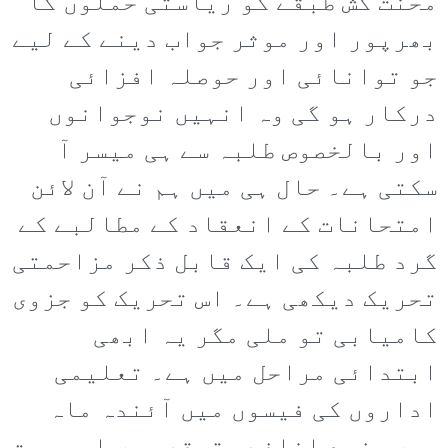
محنت کش طبقے کو ریاستی حملوں کا
بھرپور اور موثر جواب دینے کے لیے
جو توانائی اور حوصلہ افزائی
درکار ہو گی وہ انہیں نوجوانوں
اور بالخصوص طلبہ سے ہی میسر آ
سکتی ہے۔ حال ہی میں ہم نے آن لائن
امتحانات کے انعقاد کے مطالبے کے
گرد طلبہ کی ایک قابل ذکر مزاحمتی
تحریک دیکھی ہے۔ اس تحریک کو جزوی
کامیابی تو ملی مگر یہ ابھی
ابتدائی مراحل میں ہے۔ تعلیمی
اداروں کی فیسوں میں آئندہ ماہ