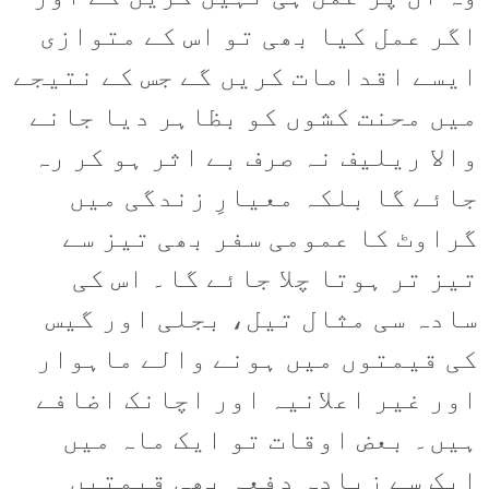
اگر عمل کیا بھی تو اس کے متوازی
ایسے اقدامات کریں گے جس کے نتیجے
میں محنت کشوں کو بظاہر دیا جانے
والا ریلیف نہ صرف بے اثر ہو کر رہ
جائے گا بلکہ معیارِ زندگی میں
گراوٹ کا عمومی سفر بھی تیز سے
تیز تر ہوتا چلا جائے گا۔ اس کی
سادہ سی مثال تیل، بجلی اور گیس
کی قیمتوں میں ہونے والے ماہوار
اور غیر اعلانیہ اور اچانک اضافے
ہیں۔ بعض اوقات تو ایک ماہ میں
ایک سے زیادہ دفعہ بھی قیمتیں