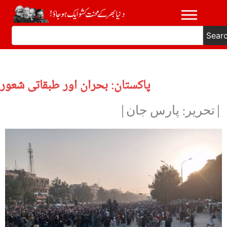
Sear
پاکستان: بحران اور طبقاتی شعور
|تحریر: پارس جان|