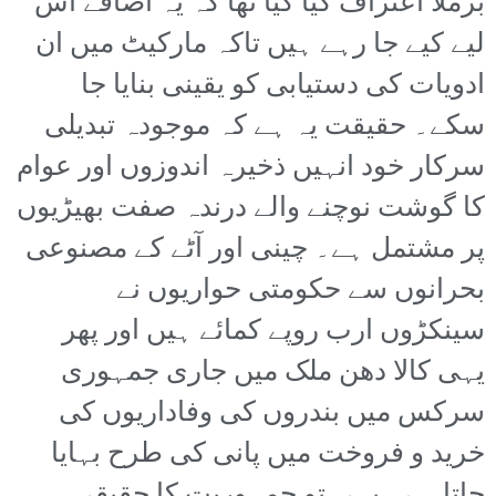
برملا اعتراف کیا گیا تھا کہ یہ اضافے اس
لیے کیے جا رہے ہیں تاکہ مارکیٹ میں ان
ادویات کی دستیابی کو یقینی بنایا جا
سکے۔ حقیقت یہ ہے کہ موجودہ تبدیلی
سرکار خود انہیں ذخیرہ اندوزوں اور عوام
کا گوشت نوچنے والے درندہ صفت بھیڑیوں
پر مشتمل ہے۔ چینی اور آٹے کے مصنوعی
بحرانوں سے حکومتی حواریوں نے
سینکڑوں ارب روپے کمائے ہیں اور پھر
یہی کالا دھن ملک میں جاری جمہوری
سرکس میں بندروں کی وفاداریوں کی
خرید و فروخت میں پانی کی طرح بہایا