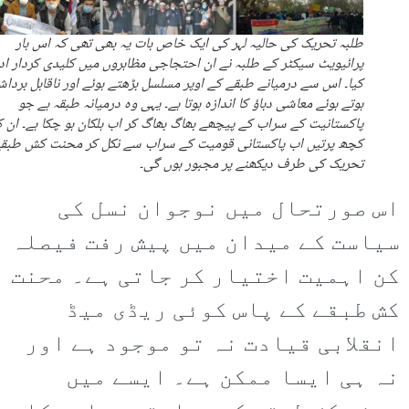
طلبہ تحریک کی حالیہ لہر کی ایک خاص بات یہ بھی تھی کہ اس بار
پرائیویٹ سیکٹر کے طلبہ نے ان احتجاجی مظاہروں میں کلیدی کردار ادا
کیا۔ اس سے درمیانے طبقے کے اوپر مسلسل بڑھتے ہوئے اور ناقابل بردا
ہوتے ہوئے معاشی دباؤ کا اندازہ ہوتا ہے۔ یہی وہ درمیانہ طبقہ ہے جو
پاکستانیت کے سراب کے پیچھے بھاگ بھاگ کر اب ہلکان ہو چکا ہے۔ ان 
کچھ پرتیں اب پاکستانی قومیت کے سراب سے نکل کر محنت کش طبق
تحریک کی طرف دیکھنے پر مجبور ہوں گی۔
اس صورتحال میں نوجوان نسل کی
سیاست کے میدان میں پیش رفت فیصلہ
کن اہمیت اختیار کر جاتی ہے۔ محنت
کش طبقے کے پاس کوئی ریڈی میڈ
انقلابی قیادت نہ تو موجود ہے اور
نہ ہی ایسا ممکن ہے۔ ایسے میں