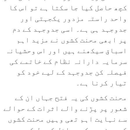
کچھ حاصل کیا جا سکتا ہے تو اس کا
واحد راستہ مزدور یکجہتی اور
جدوجہد ہی ہے۔ اسی جدوجہد کے دم
پر ابھی محنت کشوں نے مزید اہم
اسباق سیکھنے ہیں اور اس وحشیانہ
سرمایہ دارانہ نظام کے خاتمے کی
فیصلہ کن جدوجہد کے لیے خود کو
تیار کرنا ہے۔
محنت کشوں کی یہ فتح جہاں ان کے
شعور پر پڑنے والے اثرات کے حوالے
سے نہایت اہم تھی وہیں محنت کشوں