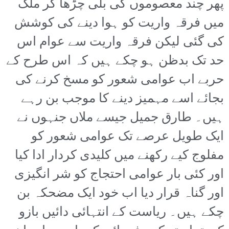
پھر چند معصوموں کی بلی چڑھا کر ملک
میں فرقہ واریت کو ہوا دینے کی کوشش
کی گئی لیکن فرقہ واریت سے عوام اس
حد تک بدظن ہو چکے ہیں کہ اس طرح کے
حربے اب عوامی شعور کو مسخ کرنے کی
بجائے اسے مہمیز دینے کا موجب بن رہے
ہیں۔ طارق جمیل جیسے ملاں جنہوں نے
ایک طویل عرصے تک عوامی شعور کو
مفلوج کیے رکھنے میں کلیدی کردار ادا کیا
اور کئی بار عوامی احتجاج کو شر انگیزی
اور گناہ قرار دیا اب خود ایک مضحکہ بن
چکے ہیں۔ ریاست کے انتہائی دائیں بازو