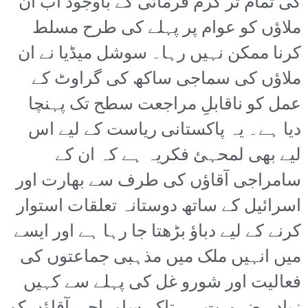
کی تمام تر کرم فرمائی کے باوجود اب ان
ملاؤں کو عوام پر پہلے کی طرح مسلط
کرنا ممکن نہیں رہا۔ سوشل میڈیا نے ان
ملاؤں کی سماجی ساکھ کی گراوٹ کے
عمل کو ناقابلِ مراجعت سطح تک پہنچا
دیا ہے۔ یہ پاکستانی ریاست کے لیے اس
لیے بھی لمحہئ فکریہ ہے کہ ان کے
سامراجی آقاؤں کی طرف سے بھارت اور
اسرائیل کے ساتھ دوستانہ تعلقات استوار
کرنے کے لیے دباؤ بڑھتا جا رہا ہے اور ایسے
میں انہیں ملک میں مذہبی جماعتوں کی
فعالیت اور شورو غل کی پہلے سے کہیں