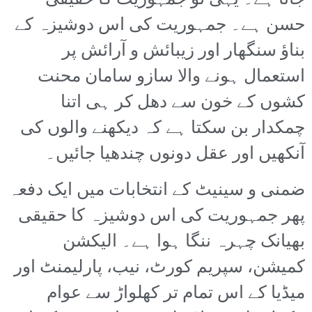
جاتا ہے۔ یہی تو جمہوریت کا حقیقی
حسن ہے۔ جمہوریت کی اس دوشیزہ کے
بناؤ سنگھار اور زیبائش و آرائش پر
استعمال ہونے والا سازو سامان محنت
کشوں کے خون سے دھل کر ہی اتنا
چمکدار بن سکتا ہے کہ دیکھنے والوں کی
آنکھیں اور عقل دونوں چندھیا جائیں۔
ضمنی و سینیٹ کے انتخابات میں ایک دفعہ
پھر جمہوریت کی اس دوشیزہ کا حقیقی
بھیانک چہرہ ننگا ہوا ہے۔ الیکشن
کمیشن، سپریم کورٹ، نیب، پارلیمنٹ اور
میڈیا کے اس تمام تر کھلواڑ سے عوام