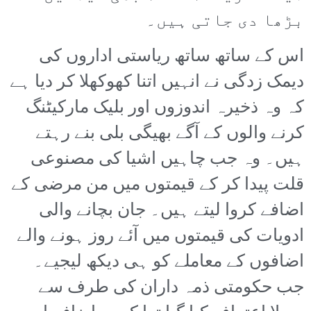
بڑھا دی جاتی ہیں۔
اس کے ساتھ ساتھ ریاستی اداروں کی
دیمک زدگی نے انہیں اتنا کھوکھلا کر دیا ہے
کہ وہ ذخیرہ اندوزوں اور بلیک مارکیٹنگ
کرنے والوں کے آگے بھیگی بلی بنے رہتے
ہیں۔ وہ جب چاہیں اشیا کی مصنوعی
قلت پیدا کر کے قیمتوں میں من مرضی کے
اضافے کروا لیتے ہیں۔ جان بچانے والی
ادویات کی قیمتوں میں آئے روز ہونے والے
اضافوں کے معاملے کو ہی دیکھ لیجیے۔
جب حکومتی ذمہ داران کی طرف سے