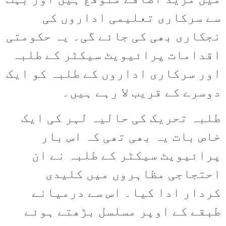
میں مزید اضافے متوقع ہیں اور بہت
سے سرکاری تعلیمی اداروں کی
نجکاری بھی کی جائے گی۔ یہ حکومتی
اقدامات پرائیویٹ سیکٹر کے طلبہ
اور سرکاری اداروں کے طلبہ کو ایک
دوسرے کے قریب لا رہے ہیں۔
طلبہ تحریک کی حالیہ لہر کی ایک
خاص بات یہ بھی تھی کہ اس بار
پرائیویٹ سیکٹر کے طلبہ نے ان
احتجاجی مظاہروں میں کلیدی
کردار ادا کیا۔ اس سے درمیانے
طبقے کے اوپر مسلسل بڑھتے ہوئے