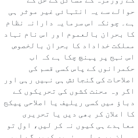
کے روزمرہ کے مسائل کے حل کے
حوالے سے یہ انتہائی غیر موثر ہی
ہے۔ چونکہ اس سرمایہ دارانہ نظام
کا بحران بالعموم اور اس نام نہاد
مملکت خداداد کا بحران بالخصوص
اس نہج پر پہنچ چکا ہے کہ اب
حکمرانوں کے پاس کسی قسم کی
اصلاحات کی گنجائش ہی نہیں رہی اور
اگر وہ محنت کشوں کی تحریکوں کے
دباؤ میں کسی ریلیف یا اصلاحی پیکج
کا اعلان کر بھی دیں یا تحریری
معاہدے ہی کیوں نہ کر لیں، اول تو
وہ ان پر عمل ہی نہیں کریں گے اور