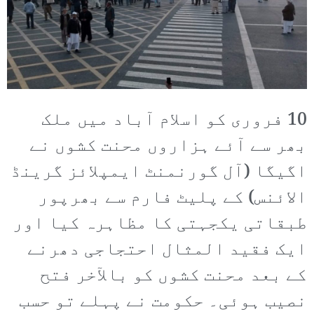
10 فروری کو اسلام آباد میں ملک
بھر سے آئے ہزاروں محنت کشوں نے
اگیگا (آل گورنمنٹ ایمپلائز گرینڈ
الائنس) کے پلیٹ فارم سے بھرپور
طبقاتی یکجہتی کا مظاہرہ کیا اور
ایک فقید المثال احتجاجی دھرنے
کے بعد محنت کشوں کو بالآخر فتح
نصیب ہوئی۔ حکومت نے پہلے تو حسب