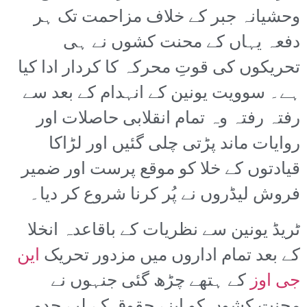
وحشیانہ جبر کے خلاف مزاحمت تک ہر
دفعہ یہاں کے محنت کشوں نے ہی
تحریکوں کی قوتِ محرکہ کا کردار ادا کیا
ہے۔ سوویت یونین کے انہدام کے بعد سے
رفتہ رفتہ وہ تمام انقلابی حاصلات اور
روایات ماند پڑتی چلی گئیں اور لڑاکا
قیادتوں کے خلا کو موقع پرست اور ضمیر
فروش لیڈروں نے پُر کرنا شروع کر دیا۔
ٹریڈ یونین سے نظریات کے باقاعدہ انخلا
کے بعد تمام اداروں میں مزدور تحریک
این
جی اوز
کے ہتھے چڑھ گئی جنہوں نے