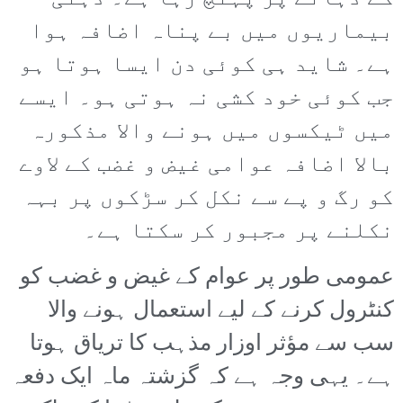
بیماریوں میں بے پناہ اضافہ ہوا
ہے۔ شاید ہی کوئی دن ایسا ہوتا ہو
جب کوئی خود کشی نہ ہوتی ہو۔ ایسے
میں ٹیکسوں میں ہونے والا مذکورہ
بالا اضافہ عوامی غیض و غضب کے لاوے
کو رگ و پے سے نکل کر سڑکوں پر بہہ
نکلنے پر مجبور کر سکتا ہے۔
عمومی طور پر عوام کے غیض و غضب کو
کنٹرول کرنے کے لیے استعمال ہونے والا
سب سے مؤثر اوزار مذہب کا تریاق ہوتا
ہے۔ یہی وجہ ہے کہ گزشتہ ماہ ایک دفعہ