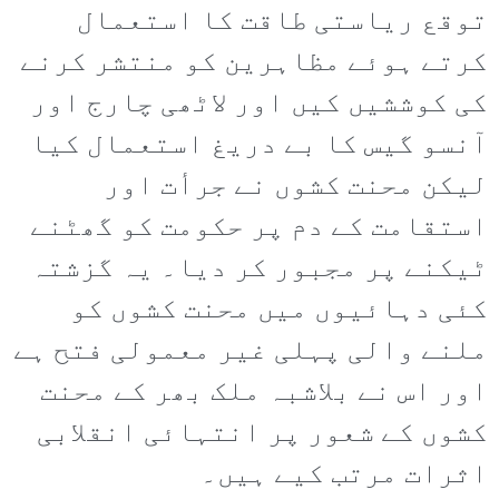
توقع ریاستی طاقت کا استعمال
کرتے ہوئے مظاہرین کو منتشر کرنے
کی کوششیں کیں اور لاٹھی چارج اور
آنسو گیس کا بے دریغ استعمال کیا
لیکن محنت کشوں نے جرأت اور
استقامت کے دم پر حکومت کو گھٹنے
ٹیکنے پر مجبور کر دیا۔ یہ گزشتہ
کئی دہائیوں میں محنت کشوں کو
ملنے والی پہلی غیر معمولی فتح ہے
اور اس نے بلاشبہ ملک بھر کے محنت
کشوں کے شعور پر انتہائی انقلابی
اثرات مرتب کیے ہیں۔