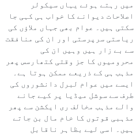
میں رہتے ہوئے یہاں سیکولر
اصلاحات دیوانے کا خواب ہی کہی جا
سکتی ہیں۔ عوام بھی جہاں ملاؤں کی
ریاستی سرپرستی اور ان کی منافقت
سے بے زار ہیں وہیں ان کی
محرومیوں کا جز وقتی کتھارسس پھر
مذہب ہی کے ذریعے ممکن ہوتا ہے۔
ایسے میں عوام لبرل دانشوروں کی
طرف سے سوشل میڈیا پر کیے جانے
والے مذہب مخالف ری ایکشن سے پھر
مذہبی قوتوں کا خام مال بن جاتے
ہیں۔ اسی لیے بظاہر ناقابل