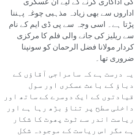
کی اداکاری کرنے کے لیے ان عسکری
اداروں سے بھی زیادہ مذہبی چوغہ پہننا
پڑتا ہے۔ اسی وجہ سے پی ڈی ایم کے نام
سے ریلیز کی جانے والی فلم کا مرکزی
کردار مولانا فضل الرحمان کو سونپنا
ضروری تھا۔
یہ درست ہے کہ سامراجی آقاؤں کے
دباؤ کے باعث عسکری اور سول
قیادتوں کے ایک دوسرے کے ساتھ اور
داخلی سطح پر تناؤ بڑھ رہا ہے اور
ریاست اندر سے ٹوٹ پھوٹ کا شکار
ہے مگر اس ریاست کے موجودہ شکل