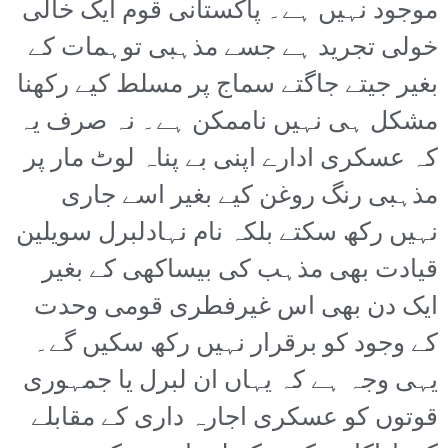
موجود نہیں ہے۔ پاکستانی قوم ایک خالی
خولی تجرید ہے جسے مذہبی توہمات کے
بغیر جیتے جاگتے سماج پر مسلط کیے رکھنا
مشکل ہی نہیں ناممکن ہے۔ نہ صرف یہ
کہ عسکری ادارے اپنی بے پناہ لوٹ مار پر
مذہبی رنگ روغن کیے بغیر اسے جاری
نہیں رکھ سکتے بلکہ نام نہادلبرل سویلین
قیادت بھی مذہب کی بیساکھی کے بغیر
ایک دن بھی اس غیرفطری قومی وحدت
کے وجود کو برقرار نہیں رکھ سکیں گے۔
یہی وجہ ہے کہ یہاں ان لبرل یا جمہوری
قوتوں کو عسکری اجارہ داری کے مقابلے