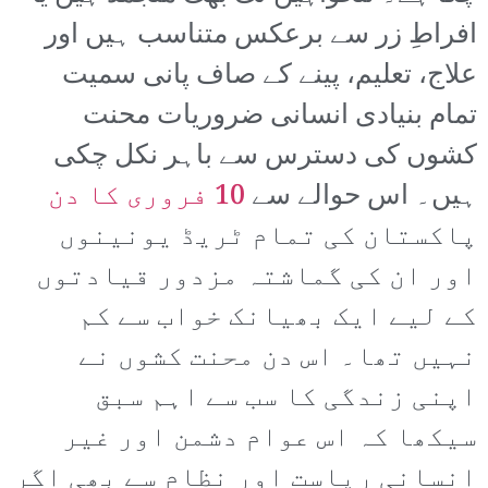
افراطِ زر سے برعکس متناسب ہیں اور
علاج، تعلیم، پینے کے صاف پانی سمیت
تمام بنیادی انسانی ضروریات محنت
کشوں کی دسترس سے باہر نکل چکی
ہیں۔ اس حوالے سے
10 فروری کا دن
پاکستان کی تمام ٹریڈ یونینوں
اور ان کی گماشتہ مزدور قیادتوں
کے لیے ایک بھیانک خواب سے کم
نہیں تھا۔ اس دن محنت کشوں نے
اپنی زندگی کا سب سے اہم سبق
سیکھا کہ اس عوام دشمن اور غیر
انسانی ریاست اور نظام سے بھی اگر