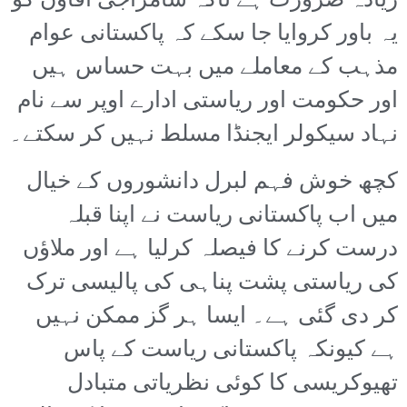
زیادہ ضرورت ہے تاکہ سامراجی آقاؤں کو
یہ باور کروایا جا سکے کہ پاکستانی عوام
مذہب کے معاملے میں بہت حساس ہیں
اور حکومت اور ریاستی ادارے اوپر سے نام
نہاد سیکولر ایجنڈا مسلط نہیں کر سکتے۔
کچھ خوش فہم لبرل دانشوروں کے خیال
میں اب پاکستانی ریاست نے اپنا قبلہ
درست کرنے کا فیصلہ کرلیا ہے اور ملاؤں
کی ریاستی پشت پناہی کی پالیسی ترک
کر دی گئی ہے۔ ایسا ہر گز ممکن نہیں
ہے کیونکہ پاکستانی ریاست کے پاس
تھیوکریسی کا کوئی نظریاتی متبادل