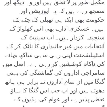
مکمل طور پر لا تعلق ہیں اور وہ دیکھ اور
سمجھ رہے ہیں کہ یہ اپوزیشن اور
حکومت بھی ایک ہی تھیلی کے چٹے بٹے
ہیں۔ عسکری ادارے بھی اس کھلواڑ کے
سنجیدہ کردار ہیں۔ اب سینیٹ کے
انتخابات میں غیر جانبداری کا ناٹک کر کے
اسٹیبلشمنٹ اپنی رہی سہی ساکھ بچانے
کی ناکام کوششیں کر رہی ہے۔ اصل میں
سامراجی اداروں کی گماشتگی کی بہتی
گنگا میں ان تمام اداروں نے برابر ہی ہاتھ
دھوئے ہیں اور اب جب اس گنگا کا بہاؤ
تعطل پذیر ہے اور عوام کی ہڈیوں کے