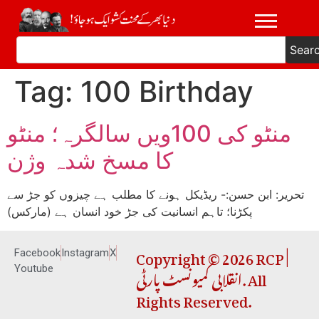
Sear
Tag:
100 Birthday
منٹو کی 100ویں سالگرہ؛ منٹو
کا مسخ شدہ وژن
تحریر: ابن حسن:- ریڈیکل ہونے کا مطلب ہے چیزوں کو جڑ سے
پکڑنا؛ تاہم انسانیت کی جڑ خود انسان ہے (مارکس)
Copyright © 2026 RCP |
Facebook
Instagram
X
انقلابی کمیونسٹ پارٹی. All
Youtube
Rights Reserved.