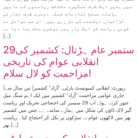
میں ہمیں ایک طرف جنگیں، مختلف ریاستوں کے مابین
بڑھتے مسلح تنازعات جبکہ دوسری طرف تجارتی
لڑائیاں دیکھنے کو مل رہی ہیں۔ ان سب عوامل نے
قومی ریاست کو ایک بار پھر موضوع بحث بنا دیا ہے
[…]
29ستمبر عام ہڑتال: کشمیر کی
انقلابی عوام کی تاریخی
مزاحمت کو لال سلام!
|رپورٹ: انقلابی کمیونسٹ پارٹی، ”آزاد“ کشمیر| تین سال سے
جاری عوامی مزاحمت ”آزاد“ کشمیر میں ایک اہم سنگ میل
عبور کرتے ہوئے اب 29 ستمبر کی احتجاجی تحریک اور ریاست
گیر لاک ڈاؤن کی شکل میں ہمارے سامنے ہے جس میں کشمیر
بھر میں لاکھوں عوام نے سڑکوں پر نکل کر احتجاج کیا۔ ریاست
بھر […]