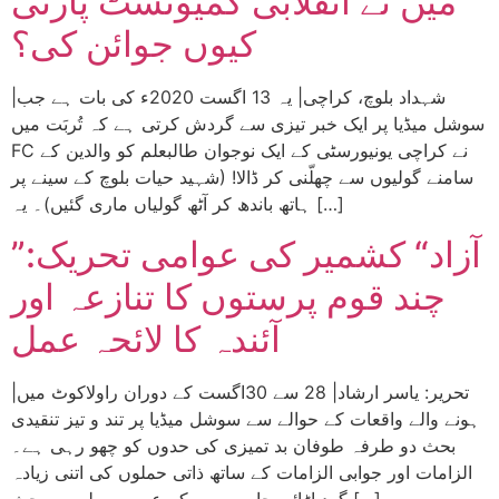
میں نے انقلابی کمیونسٹ پارٹی
کیوں جوائن کی؟
|شہداد بلوچ، کراچی| یہ 13 اگست 2020ء کی بات ہے جب
سوشل میڈیا پر ایک خبر تیزی سے گردش کرتی ہے کہ تُربَت میں
FC نے کراچی یونیورسٹی کے ایک نوجوان طالبعلم کو والدین کے
سامنے گولیوں سے چھلّنی کر ڈالا! (شہید حیات بلوچ کے سینے پر
ہاتھ باندھ کر آٹھ گولیاں ماری گئیں)۔ یہ […]
”آزاد“ کشمیر کی عوامی تحریک:
چند قوم پرستوں کا تنازعہ اور
آئندہ کا لائحہ عمل
|تحریر: یاسر ارشاد| 28 سے 30اگست کے دوران راولاکوٹ میں
ہونے والے واقعات کے حوالے سے سوشل میڈیا پر تند و تیز تنقیدی
بحث دو طرفہ طوفان بد تمیزی کی حدوں کو چھو رہی ہے۔
الزامات اور جوابی الزامات کے ساتھ ذاتی حملوں کی اتنی زیادہ
گرد اڑائی جارہی ہے کہ عمومی طور پر بحث […]