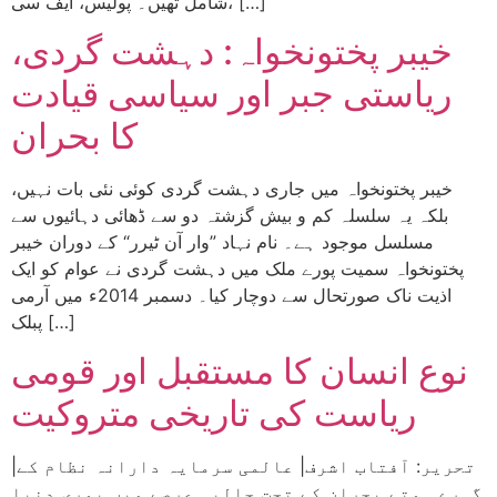
شامل تھیں۔ پولیس، ایف سی، […]
خیبر پختونخواہ: دہشت گردی،
ریاستی جبر اور سیاسی قیادت
کا بحران
خیبر پختونخواہ میں جاری دہشت گردی کوئی نئی بات نہیں،
بلکہ یہ سلسلہ کم و بیش گزشتہ دو سے ڈھائی دہائیوں سے
مسلسل موجود ہے۔ نام نہاد ”وار آن ٹیرر“ کے دوران خیبر
پختونخواہ سمیت پورے ملک میں دہشت گردی نے عوام کو ایک
اذیت ناک صورتحال سے دوچار کیا۔ دسمبر 2014ء میں آرمی
پبلک […]
نوع انسان کا مستقبل اور قومی
ریاست کی تاریخی متروکیت
|تحریر: آفتاب اشرف| عالمی سرمایہ دارانہ نظام کے
گہرے ہوتے بحران کے تحت حالیہ عرصے میں پوری دنیا