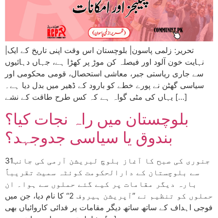
|تحریر: زلمی پاسون| بلوچستان اس وقت اپنی تاریخ کے ایک
نہایت خون آلود اور فیصلہ کن موڑ پر کھڑا ہے، جہاں دہائیوں
سے جاری ریاستی جبر، معاشی استحصال، قومی محکومی اور
سیاسی گھٹن نے پورے خطے کو بارود کے ڈھیر میں بدل دیا ہے۔
یہاں کی مٹی گواہ ہے کہ کس طرح طاقت کے نشے […]
بلوچستان میں راہ نجات کیا؟
بندوق یا سیاسی جدوجہد؟
31جنوری کی صبح کا آغاز بلوچ لبریشن آرمی کی جانب
سے بلوچستان کے دارالحکومت کوئٹہ سمیت تقریباً
بارہ دیگر مقامات پر کیے گئے حملوں سے ہوا۔ ان
حملوں کو تنظیم نے ”آپریشن ہیروف 2“ کا نام دیا، جن میں
فوجی اہداف کے ساتھ ساتھ دیگر مقامات پر فدائی کاروائیاں بھی