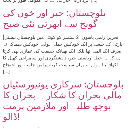
بلوچستان: جبر اور خون کی
گونج سے ابھرتی نئی صبح
|تحریر: زلمی پاسون| 2 ستمبر کو کوئٹہ میں بلوچستان نیشنل
پارٹی کے جلسے پر ایک خودکش حملہ ہوا،یہ خودکش دھماکہ نہ
صرف ایک المیہ تھا بلکہ ایک بھیانک حقیقت کی غمازی بھی کرتا
ہے کہ یہ خطہ ریاستی جبر، دہشتگردی اور سامراجی کھیل کا
اکھاڑا بنا ہوا ہے، یہاں سیاست کرنا، پرامن جلسے اور احتجاج
[…]
بلوچستان: سرکاری یونیورسٹیاں
مالی بحران کا شکار۔۔بحران کا
بوجھ طلبہ اور ملازمین پرمت
ڈالو!