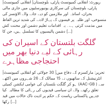
|رپورٹ: انقلابی کمیونسٹ پارٹی، بلوچستان| انقلابی کمیونسٹ
پارٹی، بلوچستان کی سرکاری یونیورسٹیوں میں جاری مالی
بحران، اساتذہ اور ملازمین کو دیے جانے والے الاؤنسز کی
منسوخی، اور طلبہ پر فیسوں کے پہاڑ لادنے کی شدید ترین الفاظ
میں مذمت کرتی ہے۔ یہ اقدامات تعلیم دشمن اور محنت کش
دشمن پالیسیوں کا تسلسل ہیں، جن کا […]
گلگت بلتستان کے اسیران کی
رہائی کے لیے دنیا بھر میں
احتجاجی مظاہرے
|تحریر: مارکسزم کے دفاع میں| 30 جولائی کو انقلابی کمیونسٹ
انٹرنیشنل کے ساتھیوں نے 15 ممالک کے 26 شہروں میں اکٹھے
ہو کر گلگت بلتستان کی عوامی ایکشن کمیٹی (AAC-GB ) سے
تعلق رکھنے والے ان سیاسی قیدیوں کی رہائی کا مطالبہ کیا
جنہیں پاکستانی ریاست کے حکم پر اذیت ناک حالات میں قید
رکھا […]