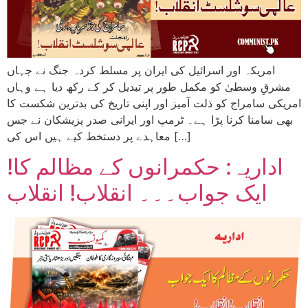
امریکہ اور اسرائیل کی ایران پر مسلط کردہ جنگ نے جہاں
مشرقِ وسطیٰ کو مکمل طور پر تبدیل کر کے رکھ دیا ہے وہاں
امریکی سامراج کو ذلت آمیز اور اپنی تاریخ کی بدترین شکست کا
بھی سامنا کرنا پڑا ہے۔ ٹرمپ اور ایرانی صدر پزیشکان نے جس
معاہدے پر دستخط کیے ہیں اس کی […]
!اداریہ: حکمرانوں کے مظالم کا
ایک جواب۔۔۔ انقلاب! انقلاب