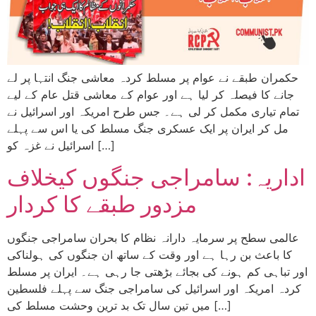
حکمران طبقے نے عوام پر مسلط کردہ معاشی جنگ انتہا پر لے
جانے کا فیصلہ کر لیا ہے اور عوام کے معاشی قتل عام کے لیے
تمام تیاری مکمل کر لی ہے۔ جس طرح امریکہ اور اسرائیل نے
مل کر ایران پر ایک عسکری جنگ مسلط کی یا اس سے پہلے
اسرائیل نے غزہ کو […]
اداریہ: سامراجی جنگوں کیخلاف
مزدور طبقے کا کردار
عالمی سطح پر سرمایہ دارانہ نظام کا بحران سامراجی جنگوں
کا باعث بن رہا ہے اور وقت کے ساتھ ان جنگوں کی ہولناکی
اور تباہی کم ہونے کی بجائے بڑھتی جا رہی ہے۔ ایران پر مسلط
کردہ امریکہ اور اسرائیل کی سامراجی جنگ سے پہلے فلسطین
میں تین سال تک بد ترین وحشت مسلط کی […]