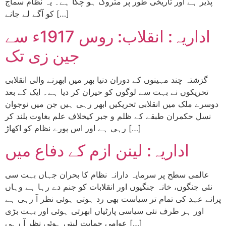
پذیر ہے اور تاریخی طور پر متروک ہو چکا ہے۔ یہ نظام سماج
کو آگے لے جانے […]
اداریہ: انقلاب: روس 1917ء سے
جین زی تک
گزشتہ چند مہینوں کے دوران دنیا بھر میں ابھرنے والی انقلابی
تحریکوں نے بہت سے لوگوں کو حیران کر دیا ہے۔ ایک کے بعد
دوسرے ملک میں انقلابی تحریکیں ابھر رہی ہیں جن میں نوجوان
نسل حکمران طبقے کے ظلم و جبر کیخلاف علم بغاوت بلند کر
رہی ہے اور اس پورے نظام کو اکھاڑ […]
اداریہ: لینن ازم کے دفاع میں
عالمی سطح پر سرمایہ دارانہ نظام کا بحران جہاں بہت سی
نئی جنگوں، خانہ جنگیوں اور انقلابات کو جنم دے رہا ہے وہاں
پرانے عہد کی تمام تر سیاست بھی رد ہوتی ہوئی نظر آ رہی ہے
اور ہر طرف نئی سیاسی پارٹیاں ابھرتی ہوئی اور بہت بڑی
عوامی حمایت لیتی ہوئی نظر آ رہی […]