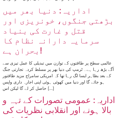
اداریہ: دنیا بھر میں
بڑھتی جنگوں، خونریزی اور
قتل و غارت کی بنیاد
سرمایہ دارانہ نظام کا
بحران ہے!
عالمی سطح پر طاقتوں کے توازن میں تبدیلی کا عمل تیزی سے
آگے بڑھ رہا ہے۔ ٹرمپ کی دنیا بھر پر مسلط کردہ تجارتی جنگ
کے بعد بظاہر ایسا لگ رہا تھا کہ امریکی سامراج مزید طاقتور
ہو جائے گا اور دنیا میں کھوئی ہوئی اپنی اجارہ داری واپس
حاصل کر لے گا لیکن اس […]
اداریہ: عمومی تصورات کے تہہ و
بالا ہونے اور انقلابی نظریات کی