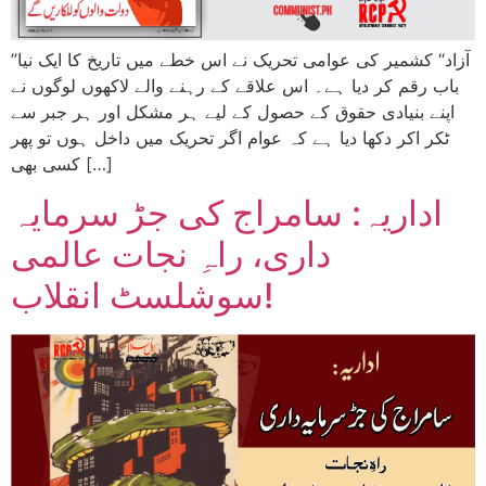
”آزاد“ کشمیر کی عوامی تحریک نے اس خطے میں تاریخ کا ایک نیا
باب رقم کر دیا ہے۔ اس علاقے کے رہنے والے لاکھوں لوگوں نے
اپنے بنیادی حقوق کے حصول کے لیے ہر مشکل اور ہر جبر سے
ٹکر اکر دکھا دیا ہے کہ عوام اگر تحریک میں داخل ہوں تو پھر
کسی بھی […]
اداریہ: سامراج کی جڑ سرمایہ
داری، راہِ نجات عالمی
سوشلسٹ انقلاب!