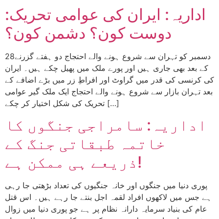
اداریہ: ایران کی عوامی تحریک:
دوست کون؟ دشمن کون؟
28دسمبر کو تہران سے شروع ہونے والے احتجاج دو ہفتے گزرنے
کے بعد بھی جاری ہیں اور پورے ملک میں پھیل چکے ہیں۔ ایران
کی کرنسی کی قدر میں گراوٹ اور افراطِ زر میں بڑے اضافے کے
بعد تہران بازار سے شروع ہونے والے احتجاج ایک ملک گیر عوامی
تحریک کی شکل اختیار کر چکے […]
اداریہ: سامراجی جنگوں کا
خاتمہ طبقاتی جنگ کے
ذریعے ہی ممکن ہے!
پوری دنیا میں جنگوں اور خانہ جنگیوں کی تعداد بڑھتی جا رہی
ہے جس میں لاکھوں افراد لقمہ اجل بنتے جا رہے ہیں۔ اس قتل
عام کی بنیاد سرمایہ دارانہ نظام پر ہے جو پوری دنیا میں زوال