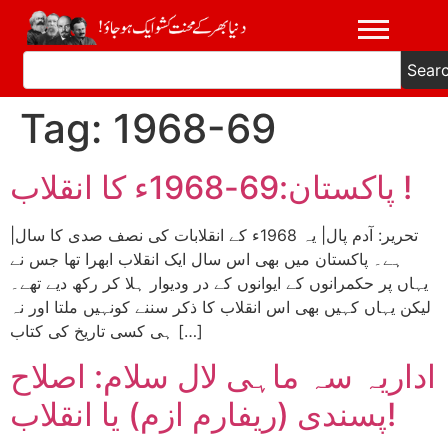
Sear
Tag:
1968-69
پاکستان:69-1968ء کا انقلاب !
|تحریر: آدم پال| یہ 1968ء کے انقلابات کی نصف صدی کا سال
ہے۔ پاکستان میں بھی اس سال ایک انقلاب ابھرا تھا جس نے
یہاں پر حکمرانوں کے ایوانوں کے در ودیوار ہلا کر رکھ دیے تھے۔
لیکن یہاں کہیں بھی اس انقلاب کا ذکر سننے کونہیں ملتا اور نہ
ہی کسی تاریخ کی کتاب […]
اداریہ سہ ماہی لال سلام: اصلاح
پسندی (ریفارم ازم) یا انقلاب!