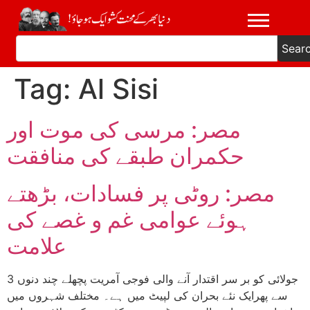
Sear
Tag:
Al Sisi
مصر: مرسی کی موت اور
حکمران طبقے کی منافقت
مصر: روٹی پر فسادات، بڑھتے
ہوئے عوامی غم و غصے کی
علامت
3 جولائی کو بر سر اقتدار آنے والی فوجی آمریت پچھلے چند دنوں
سے پھرایک نئے بحران کی لپیٹ میں ہے۔ مختلف شہروں میں