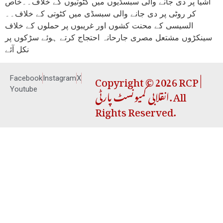
اشیا پر دی جانے والی سبسڈیوں میں کٹوتیوں کے خلاف۔۔خاص
کر روٹی پر دی جانے والی سبسڈی میں کٹوتی کے خلاف۔۔
السیسی کے محنت کشوں اور غریبوں پر حملوں کے خلاف
سینکڑوں مشتعل مصری جارحانہ احتجاج کرتے ہوئے سڑکوں پر
نکل آئے
Copyright © 2026 RCP |
Facebook
Instagram
X
انقلابی کمیونسٹ پارٹی. All
Youtube
Rights Reserved.