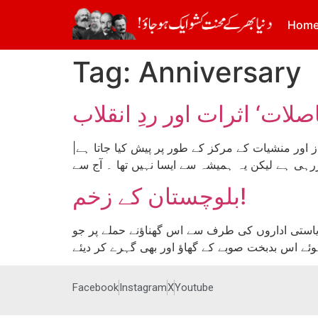
Hom
Tag:
Anniversary
صلات‘ اثرات اور ردِ انقلاب
|تحریر: عدنان خان| آج کے کارپوریٹ اور بورژوا میڈیا میں افغانستان کو دنیا میں مذہبی بنیاد پرستی، جہاد، طالبان، وارلارڈز اور منشیات کے مرکز کے طور پر پیش کیا جاتا ہے
بلوچستان کے زخم!
یکن ریاستی اداروں کی طرف سے اس گھناؤنے حملے پر جو
وئے اس بدبخت صوبے کے گھاؤ اور بھی گہرے کر دیئے
Facebook
Instagram
X
Youtube