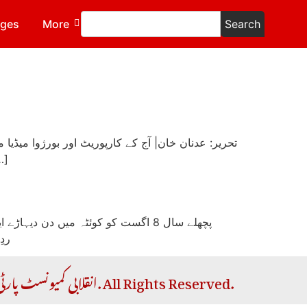
ages
More
Search
۔ اگرچہ یہ بربریت افغانستان کے مظلوم عوام کو
پچھلے سال 8 اگست کو کوئٹہ میں دن 
ردِ
Copyright © 2026 RCP | انقلابی کمیونسٹ پارٹی. All Rights Reserved.