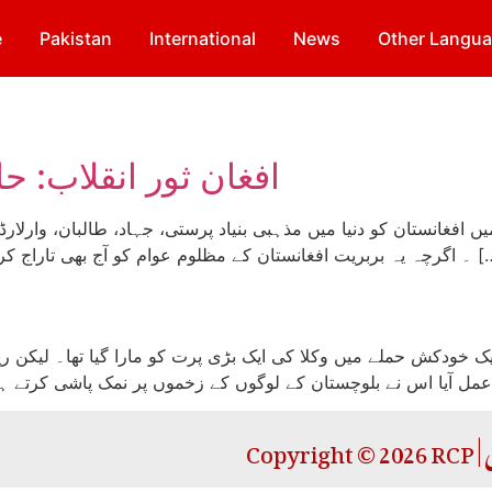
e
Pakistan
International
News
Other Langu
افغان ثور انقلاب: حا
 آج بھی تاراج کررہی ہے لیکن یہ ہمیشہ سے ایسا نہیں تھا ۔ آج سے […]
دیہاڑے ایک خودکش حملے میں وکلا کی ایک بڑی پرت کو مارا گیا تھا۔ ل
عمل آیا اس نے بلوچستان کے لوگوں کے زخموں پر نمک پاشی کرتے ہ