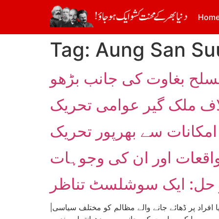
Hom
Tag:
Aung San Su
لاف ملک گیر عوامی تحریک
ی امکانات سے بھرپور تحریک
 واقعات اور ان کی وجوہات
ر حل: ایک سوشلسٹ تناظر
|تحریر: فضیل اصغر| برما جسے اب میانمارکہا جاتا ہے دوبارہ خبروں اور تبصروں کا مرکز بنا ہوا ہے۔ وہاں کے روہنگیا افراد پر ڈھائے جانے والے مظالم کو مختلف سیاسی