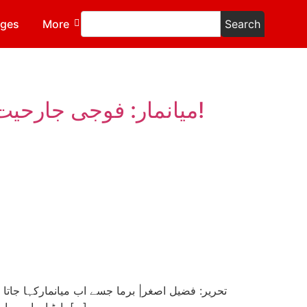
ages
More
Search
میانمار: فوجی جارحیت مردہ باد!۔۔محنت کش ساتھیو، مسلح بغاوت کی جانب بڑھو!
پارٹیاں اور ریاستی ادارے اپنے اپنے مفاد کے لیے استعمال کرنے کی کوشش کر رہے ہیں۔ برما کی ریاست کی جانب سے بدھ انتہا پسندوں […]