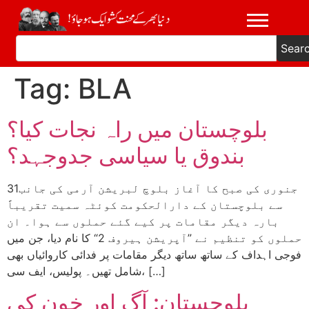
Sear
Tag:
BLA
بلوچستان میں راہ نجات کیا؟
بندوق یا سیاسی جدوجہد؟
31جنوری کی صبح کا آغاز بلوچ لبریشن آرمی کی جانب
سے بلوچستان کے دارالحکومت کوئٹہ سمیت تقریباً
بارہ دیگر مقامات پر کیے گئے حملوں سے ہوا۔ ان
حملوں کو تنظیم نے ”آپریشن ہیروف 2“ کا نام دیا، جن میں
فوجی اہداف کے ساتھ ساتھ دیگر مقامات پر فدائی کاروائیاں بھی
شامل تھیں۔ پولیس، ایف سی، […]
بلوچستان: آگ اور خون کی