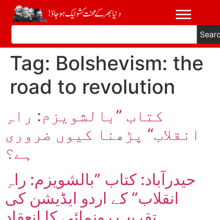
Sear
Tag:
Bolshevism: the
road to revolution
کتاب ”بالشویزم: راہِ
انقلاب“ پڑھنا کیوں ضروری
ہے؟
حیدرآباد: کتاب ”بالشویزم: راہِ
انقلاب“ کے اردو ایڈیشن کی
تقریب رونمائی کا انعقاد