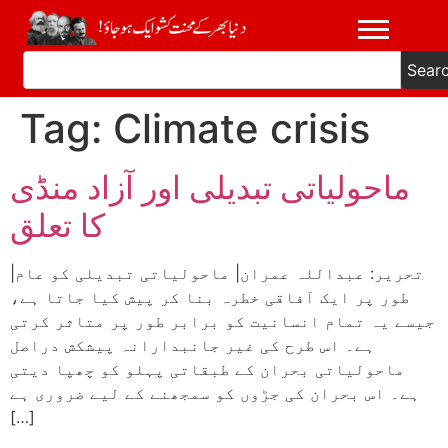
Sear
Tag:
Climate crisis
ماحولیاتی تبدیلی اور آزاد منڈی
کا تعلق
|تحریر: عبداللہ عمران| ماحولیاتی تبدیلی کو عام
طور پر ایک آفاقی خطرہ بنا کر پیش کیا جاتا ہے،
جیسے یہ تمام انسانیت کو برابر طور پر متاثر کرتی
ہے۔ اس طرح کی غیر جانبدارانہ پیشکش دراصل
ماحولیاتی بحران کے طبقاتی پہلو کو چھپا دیتی
ہے۔ اس بحران کی جڑوں کو سمجھنے کے لیے ضروری ہے
[…]