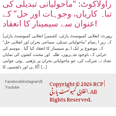
راولاکوٹ: ”ماحولیاتی تبدیلی کی
تباہ کاریاں، وجوہات اور حل“ کے
عنوان سے سیمینار کا انعقاد!
|رپورٹ: انقلابی کمیونسٹ پارٹی، کشمیر| انقلابی کمیونسٹ پارٹی
کے زیرِ اہتمام ”ماحولیاتی تبدیلی، سماجی بحران اور انقلابی حل“
کے موضوع پر ایک اہم سیمینار کا انعقاد کیا گیا۔ موسم کی
خرابی کے باوجود شہریوں، طلبہ اور محنت کشوں کی نمایاں
تعداد نے شرکت کی، جو ماحولیاتی بحران پر بڑھتی ہوئی عوامی
آگاہی اور دلچسپی کا […]
Copyright © 2026 RCP |
Facebook
Instagram
X
انقلابی کمیونسٹ پارٹی. All
Youtube
Rights Reserved.