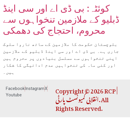
کوئٹہ: بی ڈی اے اور سی اینڈ
ڈبلیو کے ملازمین تنخواہوں سے
محروم، احتجاج کی دھمکی
بلوچستان حکومت کا ملازمین کے ساتھ ناروا سلوک
جاری ہے۔ بی ڈی اے اور سی اینڈ ڈبلیو کے ملازمین
اپنی تنخواہوں سے مسلسل بنیادوں پر محروم ہیں
اور کئی ماہ کی تنخواہیں عدم ادائیگی کا شکار
ہیں۔
Copyright © 2026 RCP |
Facebook
Instagram
X
انقلابی کمیونسٹ پارٹی. All
Youtube
Rights Reserved.