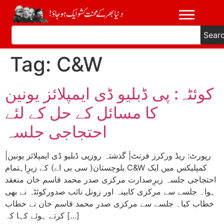
Sear
Tag:
C&W
کوئٹہ: پی ڈبلیو ڈی ایمپلائز یونین
کا مسائل کے حل کے لئے
احتجاجی جلسہ
|رپورٹ: ریڈ ورکرز فرنٹ| گذشتہ روزپی ڈبلیو ڈی ایمپلائز یونین
بلوچستان( سی بی اے) کے زیرِاہتمام C&W کمپلیکس میں ایک
احتجاجی جلسہ زیرِصدارت مرکزی صدر محمد قاسم خان منعقد
ہوا۔ جلسے سے مرکزی کابینہ اور زونل نائب صدورکوئٹہ نے بھی
خطاب کیا۔ جلسے سے مرکزی صدر محمد قاسم خان نے خطاب
کرتے ہوئے کہا کہ […]