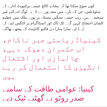
کون سوچ سکتا تھا کہ پنجاب کالج جیسے پرائیویٹ ادارے کے
سٹوڈنٹس، جن کے بارے میں مشہور ہے کہ یہ لوگ انتہائی غیر
سنجیدہ ہیں، ریپ جیسے سنگین مسئلے پر پورے ملک میں عظیم
الشان احتجاج کریں گے۔ ٹک ٹاک اور انسٹاگرام پر لائکس لینے کے
لیے سارا سارا دن فالتو کانٹینٹ کے پیچھے بھاگنے […]
کینیا: ریاستی جبر ناکام،
اب حکمران دھوکہ دہی،
چالبازی اور اشتعال
انگیزی کا استعمال کر رہے
ہیں
کینیا: عوامی طاقت کے سامنے
صدر روٹو نے گھٹنے ٹیک دیے