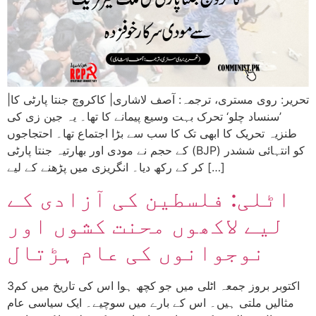
|تحریر: روی مستری، ترجمہ: آصف لاشاری| کاکروچ جنتا پارٹی کا
’سنساد چلو‘ تحرک بہت وسیع پیمانے کا تھا۔ یہ جین زی کی
طنزیہ تحریک کا ابھی تک کا سب سے بڑا اجتماع تھا۔ احتجاجوں
کے حجم نے مودی اور بھارتیہ جنتا پارٹی (BJP) کو انتہائی ششدر
کر کے رکھ دیا۔ انگریزی میں پڑھنے کے لیے […]
اٹلی: فلسطین کی آزادی کے
لیے لاکھوں محنت کشوں اور
نوجوانوں کی عام ہڑتال
3اکتوبر بروز جمعہ اٹلی میں جو کچھ ہوا اس کی تاریخ میں کم
مثالیں ملتی ہیں۔ اس کے بارے میں سوچیے۔ ایک سیاسی عام