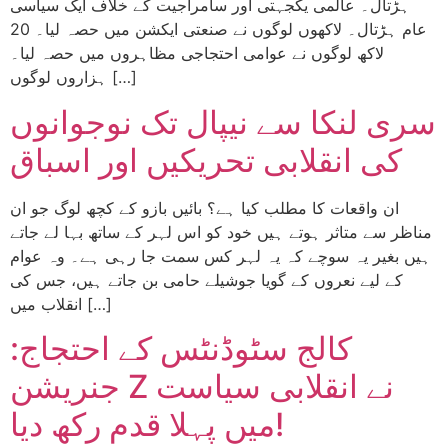
ہڑتال۔ عالمی یکجہتی اور سامراجیت کے خلاف ایک سیاسی
عام ہڑتال۔ لاکھوں لوگوں نے صنعتی ایکشن میں حصہ لیا۔ 20
لاکھ لوگوں نے عوامی احتجاجی مظاہروں میں حصہ لیا۔
ہزاروں لوگوں […]
سری لنکا سے نیپال تک نوجوانوں
کی انقلابی تحریکیں اور اسباق
ان واقعات کا مطلب کیا ہے؟ بائیں بازو کے کچھ لوگ جو ان
مناظر سے متاثر ہوتے ہیں خود کو اس لہر کے ساتھ بہا لے جاتے
ہیں بغیر یہ سوچے کہ یہ لہر کس سمت جا رہی ہے۔ وہ عوام
کے لیے نعروں کے گویا جوشیلے حامی بن جاتے ہیں، جس کی
انقلاب میں […]
کالج سٹوڈنٹس کے احتجاج:
جنریشن Z نے انقلابی سیاست
میں پہلا قدم رکھ دیا!