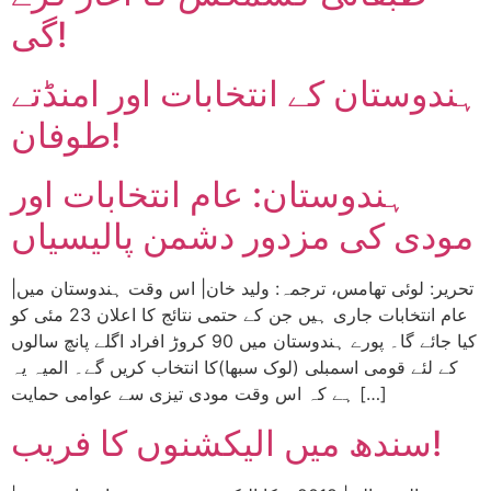
گی!
ہندوستان کے انتخابات اور امنڈتے
طوفان!
ہندوستان: عام انتخابات اور
مودی کی مزدور دشمن پالیسیاں
|تحریر: لوئی تھامس، ترجمہ: ولید خان| اس وقت ہندوستان میں
عام انتخابات جاری ہیں جن کے حتمی نتائج کا اعلان 23 مئی کو
کیا جائے گا۔ پورے ہندوستان میں 90 کروڑ افراد اگلے پانچ سالوں
کے لئے قومی اسمبلی (لوک سبھا)کا انتخاب کریں گے۔ المیہ یہ
ہے کہ اس وقت مودی تیزی سے عوامی حمایت […]
سندھ میں الیکشنوں کا فریب!