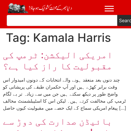
Sear
Tag:
Kamala Harris
امریکی الیکشن: ٹرمپ کی
مقبولیت کا راز کیا ہے؟
چند دنوں بعد منعقد ہونے والے انتخابات کے دونوں امیدوار اس
وقت برابر کھڑے ہیں اور آپ حکمران طبقے کی پریشانی کو
واضح طور پر دیکھ سکتے ہیں جن میں سے زیادہ تر بے لگام
ٹرمپ کی مخالفت کرتے ہیں۔ لیکن اس کا اسٹیبلشمنٹ مخالف
پیغام امریکی سماج کے ایک حصے میں مقبولیت کیوں حاصل […]
بائیڈن صدارت کی دوڑ سے