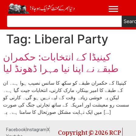
Sear
Tag:
Liberal Party
کینیڈا کے انتخابات: حکمران
طبقے نے اپنا نیا مہرا ڈھونڈ لیا
کینیڈا کے حکمران طبقے کو سکھ کا سانس نصیب ہوا ہے۔ ان
کے طبقے کا امیر بینکار، مارک کارنی، انتخابات جیت گیا ہے۔
لیکن یہ خوشی زیادہ وقت کے لیے نہیں ہو گی۔ کارنی کو
سست رو معیشت اور امریکہ کے ساتھ تجارتی جنگ کی صورت
میں ایک نہایت مشکل صورتحال کا سامنا ہے۔ یہ […]
Copyright © 2026 RCP |
Facebook
Instagram
X