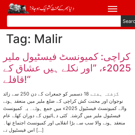
Sear
Tag:
Malir
کراچی: کمیونسٹ فیسٹیول ملیر
2025ء، ”اور نکلے ہیں عشاق کے
قافلے!“
گزشتہ ہفتے 18 دسمبر کو جمعرات کے دن 250 سے زائد
نوجوان اور محنت کش کراچی کے ضلع ملیر میں منعقد ہونے
والے کمیونسٹ فیسٹیول 2025ء میں جمع ہوئے۔ یہ کمیونسٹ
فیسٹیول ملیر میں گزشتہ کئی دہائیوں کے دوران کھلے عام
منعقد ہونے والا سب سے بڑا انقلابی اور کمیونسٹ اجتماع تھا۔
اس فیسٹیول نے […]