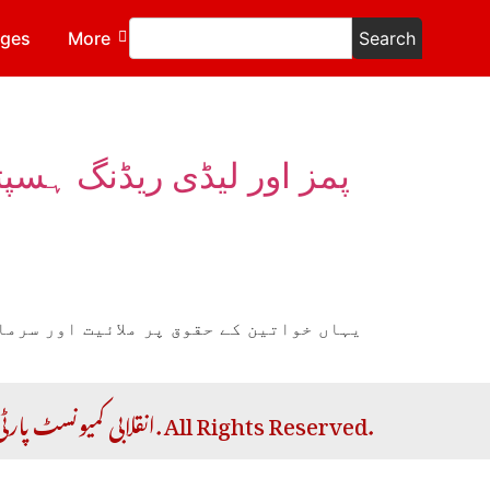
ages
More
Search
پمز اور لیڈی ریڈنگ ہس
یہاں خواتین کے حقوق پر ملائیت اور سرما
Copyright © 2026 RCP | انقلابی کمیونسٹ پارٹی. All Rights Reserved.