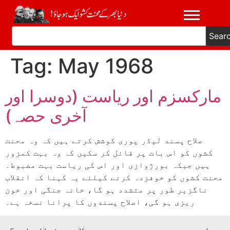
Sear
Tag:
May 1968
مارکسزم اور ریاست (دوسرا اور
آخری حصہ)
صلاح پسند لیڈر پوری کوشش کرتے ہیں کہ وہ محنت
کشوں کو اس بات پر قائل کر سکیں کہ وہ بہت کمزور
ہیں جبکہ بورژوازی اور اس کی ریاست بہت مضبوط۔
محنت کشوں کو خوفزدہ کرنے کیلئے یہ کہنا کہ انقلاب
ناگزیر طور پر متشدد ہو گا، خانہ جنگی اور خون
ریزی ہو گی، اصلاح پسندوں کا پرانا نسخہ ہے۔