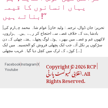
یہاں انسانوں کا قیمہ
بناتے ہیں!‘‘
|تحریر: جان ڈوال، ترجمہ: ولید خان| عوام شاہ محمد چہارم کی
بادشاہت کے خلاف غصے سے احتجاج کر رہے ہیں۔ ہزاروں،
لاکھوں غم و غصے میں بپھرے ہوئے لوگ پچھلے ہفتے چھٹی کے دن
سڑکوں پر نکل آئے جب ایک پچھلی فروش کو الحسیمہ میں ایک
کوڑے کے ٹرک میں کچل دیا گیا۔ غریب مچھلی […]
Copyright © 2026 RCP |
Facebook
Instagram
X
انقلابی کمیونسٹ پارٹی. All
Youtube
Rights Reserved.