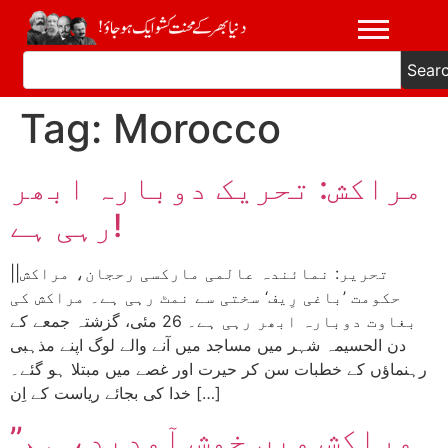
Sear
Tag:
Morocco
مراکش: تحریک دوبارہ ابھر
رہی ہے!
|تحریر: نمائندہ عالمی مارکسی رحجان، مراکش|
حکومت ’باغی رِیف‘ سختی سے نمٹ رہی ہے۔ مراکش کی
بغاوت دوبارہ ابھر رہی ہے۔ 26 مئی، گزشتہ جمعے کے
دن الحسیمہ شہر میں مساجد میں آنے والے لوگ اپنے مذہبی
رہنماؤں کے خطبات سن کر حیرت اور غصے میں مبتلا ہو گئے۔
خدا کی بجائے ریاست کے اِن […]
’’مراکش میں خوش آمدید، ہم