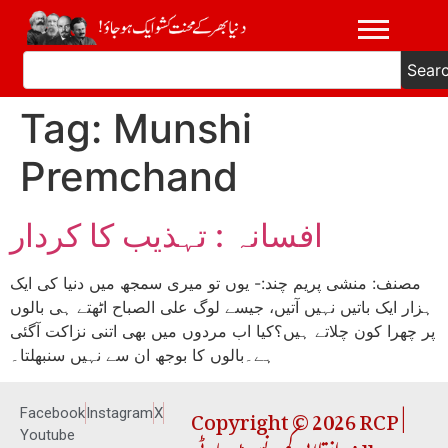
Sear
Tag:
Munshi
Premchand
افسانہ : تہذیب کا کردار
مصنف: منشی پریم چند:- یوں تو میری سمجھ میں دنیا کی ایک
ہزار ایک باتیں نہیں آتیں، جیسے لوگ علی الصباح اٹھتے ہی بالوں
پر چھرا کون چلاتے ہیں؟کیا اب مردوں میں بھی اتنی نزاکت آگئی
ہے۔بالوں کا بوجھ ان سے نہیں سنبھلتا۔
Copyright © 2026 RCP |
Facebook
Instagram
X
انقلابی کمیونسٹ پارٹی. All
Youtube