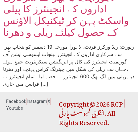
اداروں کے انجینئرز کا پیلی
واسکٹ پہن کر ٹیکنیکل الاؤنس
کے حصول کیلئے ریلی و دھرنا
|رپورٹ: ریڈ ورکرز فرنٹ، لاہور| مورخہ 19 دسمبر کو پنجاب بھر
سے سرکاری اداروں کے انجینئرز ،پنجاب ایسوسی ایشن آف
گورنمنٹ انجینئرز کی کال پر ایریگیشن سیکریٹریٹ جمع ہوئے
،جہاں سے ریلی کی شکل میں چیئرنگ کراس پہنچے اور دھرنا
دیا۔ریلی میں لگ بھگ 600 انجینئرز نے حصہ لیا۔ تمام انجینئرز نے
فرانس میں جاری […]
Copyright © 2026 RCP |
Facebook
Instagram
X
انقلابی کمیونسٹ پارٹی. All
Youtube
Rights Reserved.