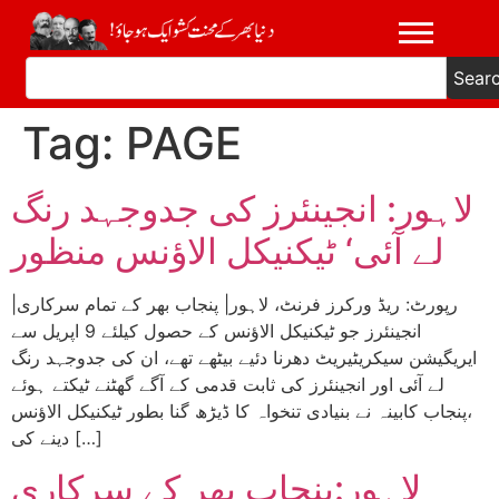
Sear
Tag:
PAGE
لاہور: انجینئرز کی جدوجہد رنگ
لے آئی‘ ٹیکنیکل الاؤنس منظور
|رپورٹ: ریڈ ورکرز فرنٹ، لاہور| پنجاب بھر کے تمام سرکاری
انجینئرز جو ٹیکنیکل الاؤنس کے حصول کیلئے 9 اپریل سے
ایریگیشن سیکریٹیریٹ دھرنا دئیے بیٹھے تھے، ان کی جدوجہد رنگ
لے آئی اور انجینئرز کی ثابت قدمی کے آگے گھٹنے ٹیکتے ہوئے
،پنجاب کابینہ نے بنیادی تنخواہ کا ڈیڑھ گنا بطور ٹیکنیکل الاؤنس
دینے کی […]
لاہور:پنجاب بھر کے سرکاری