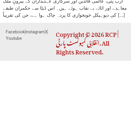
ارب پتی، عالمی قائدین اور سرکاری عہدیداران کے بیرونِ ملک
معاہدے اور اثاثے بے نقاب ہوئے ہیں۔ اس ڈیٹا سے حکمران طبقے
کی دیوہیکل خونخواری کا پردہ چاک ہوا ہے، جن کی تقریباً […]
Copyright © 2026 RCP |
Facebook
Instagram
X
انقلابی کمیونسٹ پارٹی. All
Youtube
Rights Reserved.