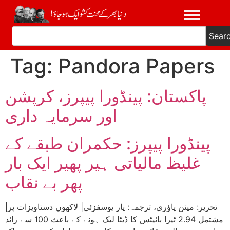
Sear
Tag:
Pandora Papers
پاکستان: پینڈورا پیپرز، کرپشن
اور سرمایہ داری
پینڈورا پیپرز: حکمران طبقے کے
غلیظ مالیاتی ہیر پھیر ایک بار
پھر بے نقاب
|تحریر: مینن پاؤری، ترجمہ: یار یوسفزئی| لاکھوں دستاویزات پر
مشتمل 2.94 ٹیرا بائیٹس کا ڈیٹا لیک ہونے کے باعث 100 سے زائد