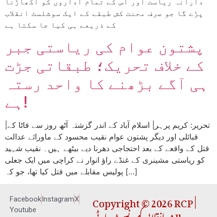
دارانہ ریاست اور اس کے تمام اداروں کو اکھاڑنا
پڑے گا جو صرف محنت کش طبقے کے ایک سوشلسٹ انقلاب
کے ذریعے ہی کیا جا سکتا ہے
پشتون عوام کی ریاستی جبر
کے خلاف تحریک؛ طبقاتی جڑت
ہی آگے بڑھنے کا واحد رستہ
ہے!
|تحریر: کریم پرہر| اسلام آباد کے اندر گزشتہ آٹھ روز سے فاٹا کے
قبائلی اور دیگر پشتون عوام نقیب محسود کے ماورائے عدالت
قتل کے واقعے کے بعد احتجاجی دھرنا دیے بیٹھے ہیں۔ نقیب شہید
کو ریاستی مشینری کے غنڈے راؤ انوار نے کراچی میں ایک جعلی
پولیس مقابلے میں قتل کیا تھا، جو کہ […]
Copyright © 2026 RCP |
Facebook
Instagram
X
انقلابی کمیونسٹ پارٹی. All
Youtube