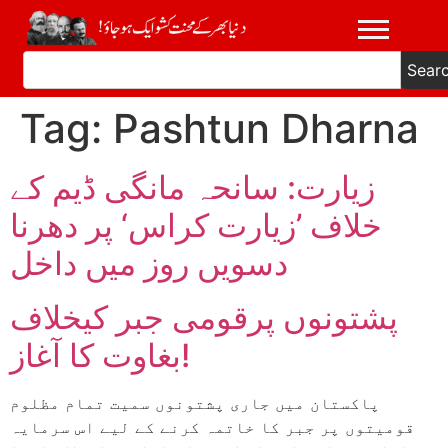
Sear
Tag:
Pashtun Dharna
زیارت: سانحہ مانگی ڈیم کے
خلاف ’زیارت کراس‘ پر دھرنا
دسویں روز میں داخل
پشتونوں پرقومی جبر کیخلاف
بغاوت کا آغاز!
پاکستان میں جاری پشتونوں سمیت تمام مظلوم
قومیتوں پر جبر کا خاتمہ کرنے کے لیے اس سرمایہ