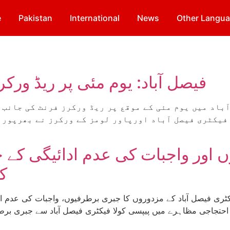
e
Pakistan
International
News
Other Langu
فیصل آباد: یوم مئی پر ریڈ ور
 فیکٹری فیصل آباد اورپاور لومز کے ورکرز نے بھرپور 
ں اور واجبات کی عدم ادائیگی کے 
ک
حتجاجی مظاہرے میں پیپسی کولا فیکٹری فیصل آباد سے جبری برط