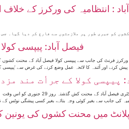
فیصل آباد: پیپسی کول
 پیپسی کولا کے جرأت مند مزد
پلانٹ میں محنت کشوں کی یونین کے 