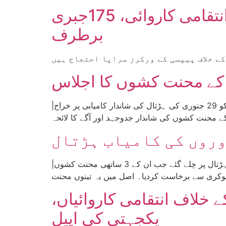
پیپسی کولا فیصل آباد : انتظامیہ کی ورکرز کے خلاف انتقامی کاروائی، 175جبری
برطرف
ا کے محنت کشوں کا اجلاس
|رپورٹ: نمائندہ ورکر نامہ| 18 فروری بروز اتوار ریڈ ورکرز فرنٹ کی جانب سے پیپسی کولا فیصل آباد کے محنت کشوں کو 29 جنوری کی ہڑتال کی شاندار کامیابی پر خراج
وروں کی کامیاب ہڑتال
|رپورٹ: ریڈ ورکرز فرنٹ، فیصل آباد| پیپسی کولا فیکٹری فیصل آباد کے محنت کش گذشتہ روز 29 جنوری کو اس وقت ہڑتال پر چلے گئے جب ان کے 3 ساتھی محنت کشوں
خلاف انتقامی کاروائیاں،
یکجہتی کی اپیل