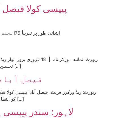
ابتدائی طور پر تقریباً 175محنت کشوں کو جبری طور پر ملازمتوں سے فارغ کر دیا گیا۔ جس کے خلاف پیپسی کے ورکرز سراپا احتجاج ہیں
تحسین پیش کرنے اور آئندہ کا لائحہ عمل وضع کرنے کی غرض سے ’پیپسی کے محنت کشوں کی شاندار جدوجہد اور آگے کا لائحہ […]
فیصل آباد:
کو انتظامیہ کی جانب سے بغیر کوئی وجہ بتائے، بغیر کسی پیشگی نوٹس کے نوکری سے برخاست کردیا۔ اصل میں یہ تینوں محنت […]
لاہور: سندر پیپسی 