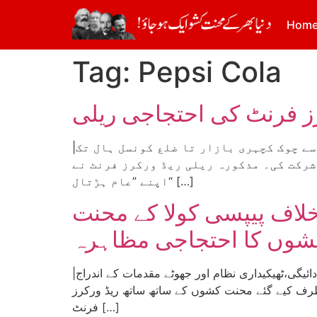
Hom
Tag:
Pepsi Cola
کرز فرنٹ کی احتجاجی ریلی
|رپورٹ: ریڈ ورکرز فرنٹ، فیصل آباد| فیصل آباد میں یوم مئی کے موقع پر ریڈ ورکرز فرنٹ کی جانب سے چوک کچہری بازار تا ضلع کونسل ہال تک
شرکت کی۔ مذکورہ ریلی ریڈ ورکرز فرنٹ نے
اپنے ”عام ہڑتال“ […]
خلاف پیپسی کولا کے محنت
شوں کا احتجاجی مظاہرہ
|رپورٹ: ریڈ ورکرز فرنٹ، فیصل آباد| پیپسی کولا فیکٹری فیصل آباد کے مزدوروں کا جبری برطرفیوں، واجبات کی عدم ادائیگی،ٹھیکیداری نظام اور جھوٹے مقدمات کے اندراج
رف کیے گئے محنت کشوں کے ساتھ ساتھ ریڈ ورکرز
فرنٹ […]