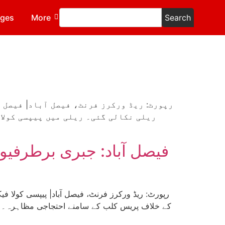
ages
More
Search
ریلی نکالی گئی۔ ریلی میں پیپسی کولا
فیصل آباد: جبری برطرفیو
کے خلاف پریس کلب کے سامنے احتجاجی مظاہرہ۔ ا