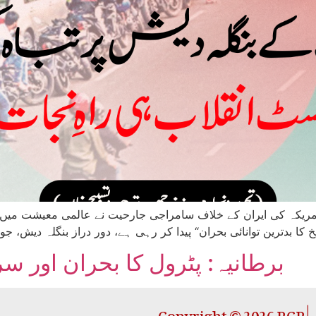
برطانیہ: پٹرول کا بحران اور سرم