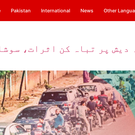
e
Pakistan
International
News
Other Langu
دیش پر تباہ کن اثرات، سوشلس