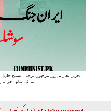
کے ساتھ، جو ”تاریخ کا بدترین توانائی بحران“ پیدا کر رہی ہے، دور دراز بنگلہ دیش، جو اپنی توانائی کی ضروریات کے لیے خلیجی ریاستوں پر […]
Copyright © 2026 RCP | انقلابی کمیونسٹ پارٹی. All Rights Reserved.