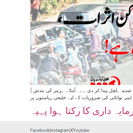
| تحریر: نجار مہروز نیرجھور، ترجمہ: تسبیح خان| امریکہ کی ایران کے خلاف سامراجی جارحیت نے عالمی معیشت میں شدید ہلچل پیدا کر دی ہے۔ آبنائے ہرمز کی بندش
ایہ داری کا رکتا ہوا پہیہ
Facebook
Instagram
X
Youtube