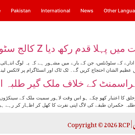
e
Pakistan
International
News
Other Langu
 ادارے کے سٹوڈنٹس، جن کے بارے میں مشہور ہے کہ یہ لوگ انتہائی
راسمنٹ کے خلاف ملک گیر طلبہ اح
ماروخلق کا اعتبار کھو چکے ہو اس وقت لاہور سمیت ملک کے سینکڑو