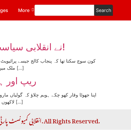
ages
More
Search
کالج سٹوڈنٹس کے احتجاج: جنریشن Z نے انقلابی سیاست میں پہلا قدم رکھ دیا!
کون سوچ سکتا تھا کہ پنجاب کالج جیسے پرائیویٹ
ملک میں عظیم الشان احتجاج کریں گے۔ ٹک ٹاک اور انسٹاگرام پر لائکس لینے کے لیے سارا سارا دن فالتو کانٹینٹ کے پیچھے بھاگنے […]
ریپ اور ہ
اپنا جھوٹا وقار کھو چکے ہوبم چلاؤ کہ گولیاں 
لاکھوں طلبہ حکمران طبقے کی لاگ اپنی نفرت کا کھل کر اظہار کر رہے ہیں۔ حکومت نے ان احتجاجوں کو کچلنے کے لیے پنجاب […]
Copyright © 2026 RCP | انقلابی کمیونسٹ پارٹی. All Rights Reserved.