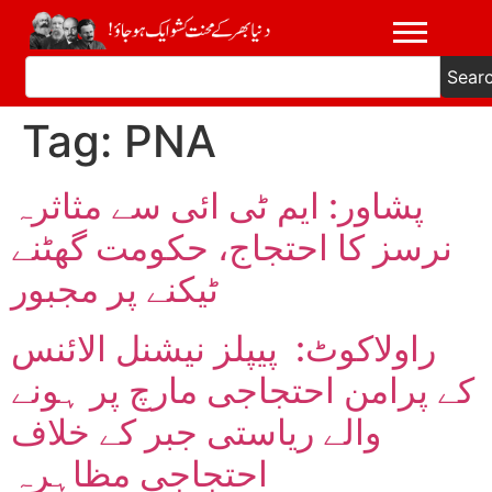
Sear
Tag:
PNA
پشاور: ایم ٹی ائی سے مثاثرہ
نرسز کا احتجاج، حکومت گھٹنے
ٹیکنے پر مجبور
راولاکوٹ: پیپلز نیشنل الائنس
کے پرامن احتجاجی مارچ پر ہونے
والے ریاستی جبر کے خلاف
احتجاجی مظاہرہ