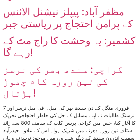
مظفر آباد: پیپلز نیشنل الائنس
کے پرامن احتجاج پر ریاستی جبر
کشمیر: یہ وحشت کا راج مٹ کے
رہے گا!
کراچی: سندھ بھر کی نرسز
کی تین روزہ کام چھوڑ
ہڑتال!
7 فروری منگل کے دن سندھ بھر کی میل؍ فی میل نرسز اور
نرسنگ طالبات نے اپنے مسائل کے حل کی خاطر احتجاجی تحریک
کا آغاز کیا، جس میں کراچی پریس کلب کے سامنے 800 سے زائد
سٹاف تین روزہ دھرنے میں شریک ہوا۔ اس کے علاوہ حیدرآباد
سمیت اندرون سندھ کے دیگر شہروں میں موجود نرسزنے وہاں