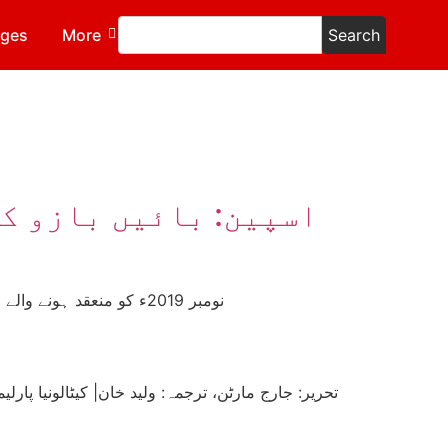
ages
More
Search
اسپین: بائیں بازو ک
10 نومبر 2019ء کو منعقد ہونے والے ہسپانوی انتخابات کا نتیجہ 28 اپریل کے انتخابات سے زیادہ سیاسی عدم استحکام کا باعث بن چکا ہے۔
آئے 