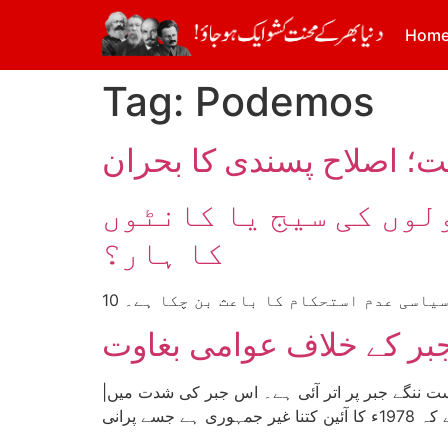
Hom
Tag:
Podemos
؛ اصلاح پسندی کا بحران
لوں کی سیج یا کانٹوں
کا ہار؟
ر جبر کے خلاف عوامی بغاوت
|تحریر: جارج مارٹن، ترجمہ: ولید خان| کیٹالونیا پارلیمنٹ کے یکم اکتوبر کو آزادی ریفرنڈم کے فیصلے کے بعد ہسپانوی ریاست ننگے جبر پر اتر آئی ہے۔ اس جبر کی شدت میں