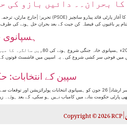
کا بحران۔۔ دائیں بازو کی ح
ہسپانوی خانہ 
سپین کے انتخابات: حکم
تحریر:|جارج مارٹن اور آرٹیورو راڈرگیز| ترجمہ: |یاسر ارشاد| 26 جون کو ہسپانوی انتخ