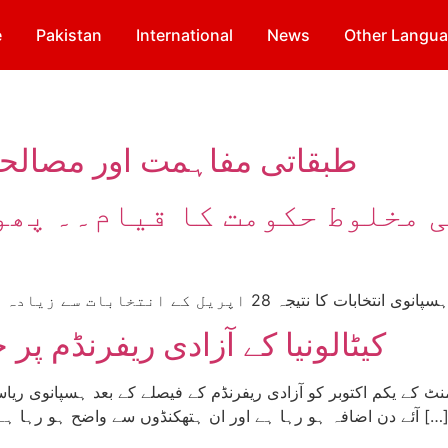
e
Pakistan
International
News
Other Langu
طبقاتی مفاہمت اور مصالحت
ی مخلوط حکومت کا قیام۔۔ پھو
کیٹالونیا کے آزادی ریفرنڈم پ
دن اضافہ ہو رہا ہے اور ان ہتھکنڈوں سے واضح ہو رہا ہے کہ 1978ء کا آئین کتنا غیر جمہوری ہے جسے پرانی […]