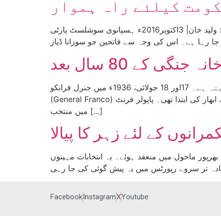
کومت کیلئے راہ ہموار
تحریر: |جارج مارٹن، ترجمہ: ولید خان| 3اکتوبر2016ء ہسپانوی سوشلسٹ پارٹی (PSOE) کے بحران کا آغاز پارٹی قائد پیڈرو سانچیز(Pedro Sanchez) کے خلاف کُو سے
جنگی کے 80 سال بعد
تحریر: |راب سیول| ترجمہ: |ولید خان| جولائی 2016ء ہسپانوی خانہ جنگی شروع ہونے کی 80ویں سالگرہ کا مہینہ ہے۔ 17اور 18 جولائی، 1936ء میں جنرل فرانکو
(General Franco) نے مراکش میں فوجی سر کشی شروع کی۔ یہ اسپین میں فاشسٹ قوتوں کے ابھار کی ابتدا تھی۔ پاپولر فرنٹ (Popular Front) کی حکومت فروری
میں منتخب […]
رانوں کے لئے زہر کا پیالا
ابات پولرائزیشن اور توقعات سے بھرپور ماحول میں منعقد ہوئے۔ یہ انتخابات مہینوں
Facebook
Instagram
X
Youtube