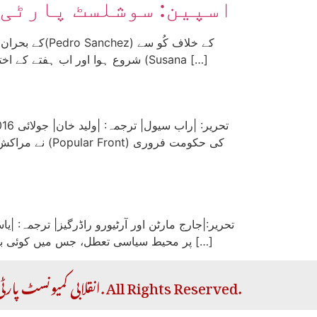
اسپین: سوشلسٹ پارٹی 
شروع ہوا اور اب ہفتے کے اختتام پر باغیوں کی فیصلہ کن جیت کے بعد بحران حل ہونے کی طرف جا رہا ہے۔ اس کی وجہ سے فاتحین جو سوزانا ڈیاز (Susana […]
پر محیط سیاسی تعطل، جس میں کوئی بھی پارٹی حکومت بنانے میں کامیاب نہیں ہو سکی، کے بعد ہوئے۔ زیادہ تر سروے رپورٹس میں یہ پیش گوئی کی جا رہی […]
Copyright © 2026 RCP | انقلابی کمیونسٹ پارٹی. All Rights Reserved.