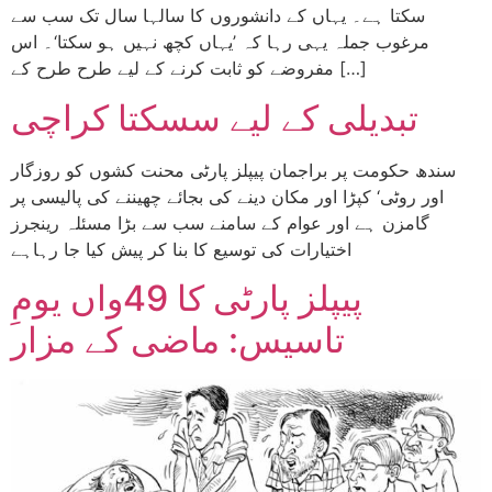
سکتا ہے۔ یہاں کے دانشوروں کا سالہا سال تک سب سے
مرغوب جملہ یہی رہا کہ ’یہاں کچھ نہیں ہو سکتا‘۔ اس
مفروضے کو ثابت کرنے کے لیے طرح طرح کے […]
تبدیلی کے لیے سسکتا کراچی
سندھ حکومت پر براجمان پیپلز پارٹی محنت کشوں کو روزگار
اور روٹی‘ کپڑا اور مکان دینے کی بجائے چھیننے کی پالیسی پر
گامزن ہے اور عوام کے سامنے سب سے بڑا مسئلہ رینجرز
اختیارات کی توسیع کا بنا کر پیش کیا جا رہاہے
پیپلز پارٹی کا 49واں یومِ
تاسیس: ماضی کے مزار