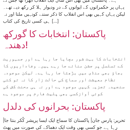
یہاں پر حکمرانوں کے ایوانوں کے در ودیوار ہلا کر رکھ دیے تھے۔
لیکن یہاں کہیں بھی اس انقلاب کا ذکر سننے کونہیں ملتا اور نہ
ہی کسی تاریخ کی کتاب […]
پاکستان: انتخابات کا گورکھ
دھندہ!
انتخابات کا بہت شور مچایا جا رہا ہے اور جمہوریت
کے تسلسل پر جشن منائے جا رہے ہیں۔ وفاداریوں کا
بھاؤ بھی منڈی میں بڑھتا جا رہا ہے۔ لیکن موجودہ
نظام معیشت اور سماج کی حالت زار کا نہ تو کئی
سنجیدہ تجزیہ کہیں موجود ہے اور نہ ہی محنت کش کی
کوئی آوازکسی بھی پلیٹ فارم پر موجود ہے
پاکستان: بحرانوں کی دلدل
|تحریر: پارس جان| پاکستان کا سماج ایک ایسا پریشر کُکر بنتا جا
رہا ہے جو کسی بھی وقت ایک دھماکے کی صورت میں پھٹ