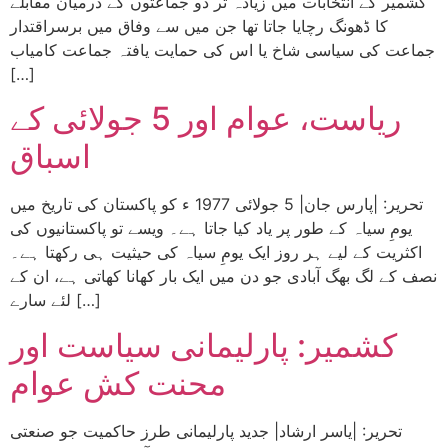
کشمیر کے انتخابات میں زیادہ تر دو جماعتوں کے درمیان مقابلے
کا ڈھونگ رچایا جاتا تھا جن میں سے وفاق میں برسراقتدار
جماعت کی سیاسی شاخ یا اس کی حمایت یافتہ جماعت کامیاب
[…]
ریاست، عوام اور 5 جولائی کے
اسباق
تحریر: |پارس جان| 5 جولائی 1977 ء کو پاکستان کی تاریخ میں
یومِ سیاہ کے طور پر یاد کیا جاتا ہے۔ ویسے تو پاکستانیوں کی
اکثریت کے لیے ہر روز ایک یومِ سیاہ کی حیثیت ہی رکھتا ہے۔
نصف کے لگ بھگ آبادی جو دن میں ایک بار کھانا کھاتی ہے، ان کے
لئے سارے […]
کشمیر: پارلیمانی سیاست اور
محنت کش عوام
تحریر: |یاسر ارشاد| جدید پارلیمانی طرز حاکمیت جو صنعتی