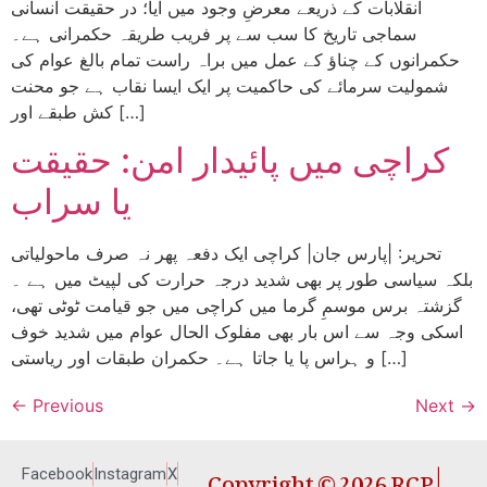
انقلابات کے ذریعے معرضِ وجود میں آیا؛ در حقیقت انسانی
سماجی تاریخ کا سب سے پر فریب طریقہ حکمرانی ہے۔
حکمرانوں کے چناؤ کے عمل میں براہ راست تمام بالغ عوام کی
شمولیت سرمائے کی حاکمیت پر ایک ایسا نقاب ہے جو محنت
کش طبقے اور […]
کراچی میں پائیدار امن: حقیقت
یا سراب
تحریر: |پارس جان| کراچی ایک دفعہ پھر نہ صرف ماحولیاتی
بلکہ سیاسی طور پر بھی شدید درجہ حرارت کی لپیٹ میں ہے ۔
گزشتہ برس موسمِ گرما میں کراچی میں جو قیامت ٹوٹی تھی،
اسکی وجہ سے اس بار بھی مفلوک الحال عوام میں شدید خوف
و ہراس پا یا جاتا ہے۔ حکمران طبقات اور ریاستی […]
←
Previous
Next
→
Copyright © 2026 RCP |
Facebook
Instagram
X