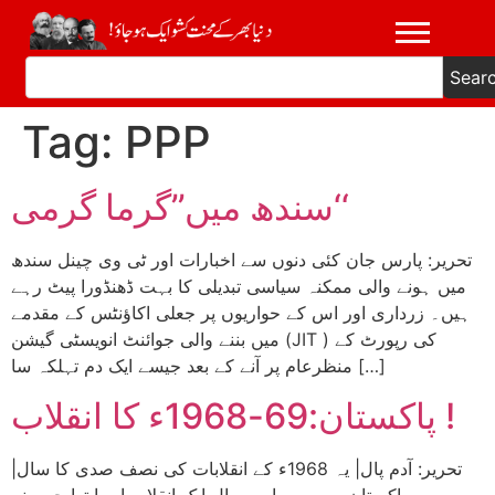
Sear
Tag:
PPP
سندھ میں’’گرما گرمی‘‘
تحریر: پارس جان کئی دنوں سے اخبارات اور ٹی وی چینل سندھ
میں ہونے والی ممکنہ سیاسی تبدیلی کا بہت ڈھنڈورا پیٹ رہے
ہیں۔ زرداری اور اس کے حواریوں پر جعلی اکاؤنٹس کے مقدمے
میں بننے والی جوائنٹ انویسٹی گیشن (JIT ) کی رپورٹ کے
منظرعام پر آنے کے بعد جیسے ایک دم تہلکہ سا […]
پاکستان:69-1968ء کا انقلاب !
|تحریر: آدم پال| یہ 1968ء کے انقلابات کی نصف صدی کا سال
ہے۔ پاکستان میں بھی اس سال ایک انقلاب ابھرا تھا جس نے