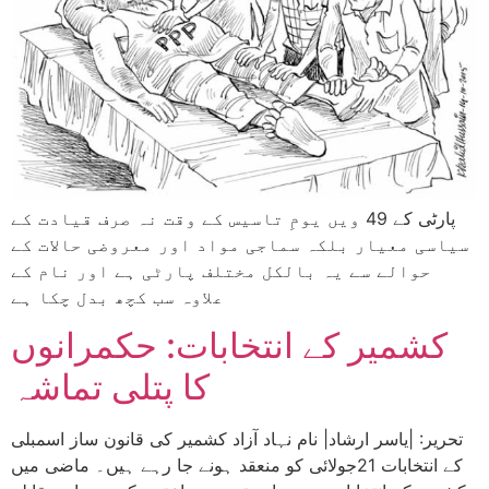
پارٹی کے 49 ویں یومِ تاسیس کے وقت نہ صرف قیادت کے
سیاسی معیار بلکہ سماجی مواد اور معروضی حالات کے
حوالے سے یہ بالکل مختلف پارٹی ہے اور نام کے
علاوہ سب کچھ بدل چکا ہے
کشمیر کے انتخابات: حکمرانوں
کا پتلی تماشہ
تحریر: |یاسر ارشاد| نام نہاد آزاد کشمیر کی قانون ساز اسمبلی
کے انتخابات 21جولائی کو منعقد ہونے جا رہے ہیں۔ ماضی میں