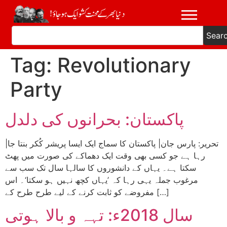
Sear
Tag:
Revolutionary
Party
پاکستان: بحرانوں کی دلدل
|تحریر: پارس جان| پاکستان کا سماج ایک ایسا پریشر کُکر بنتا جا
رہا ہے جو کسی بھی وقت ایک دھماکے کی صورت میں پھٹ
سکتا ہے۔ یہاں کے دانشوروں کا سالہا سال تک سب سے
مرغوب جملہ یہی رہا کہ ’یہاں کچھ نہیں ہو سکتا‘۔ اس
مفروضے کو ثابت کرنے کے لیے طرح طرح کے […]
سال 2018ء: تہہ و بالا ہوتی