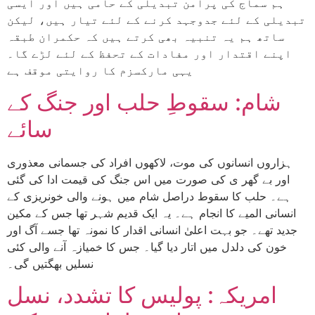
ہم سماج کی پرامن تبدیلی کے حامی ہیں اور ایسی
تبدیلی کے لئے جدوجہد کرنے کے لئے تیار ہیں، لیکن
ساتھ ہم یہ تنبیہ بھی کرتے ہیں کہ حکمران طبقہ
اپنے اقتدار اور مفادات کے تحفظ کے لئے لڑے گا۔
یہی مارکسزم کا روایتی موقف ہے
شام: سقوطِ حلب اور جنگ کے
سائے
ہزاروں انسانوں کی موت، لاکھوں افراد کی جسمانی معذوری
اور بے گھر ی کی صورت میں اس جنگ کی قیمت ادا کی گئی
ہے۔ حلب کا سقوط دراصل شام میں ہونے والی خونریزی کے
انسانی المیے کا انجام ہے۔ یہ ایک قدیم شہر تھا جس کے مکین
جدید تھے۔ جو بہت اعلیٰ انسانی اقدار کا نمونہ تھا جسے آگ اور
خون کی دلدل میں اتار دیا گیا۔ جس کا خمیازہ آنے والی کئی
نسلیں بھگتیں گی۔
امریکہ: پولیس کا تشدد، نسل