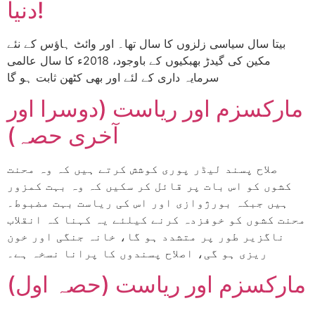
دنیا!
بیتا سال سیاسی زلزوں کا سال تھا۔ اور وائٹ ہاؤس کے نئے
مکین کی گیدڑ بھبکیوں کے باوجود، 2018ء کا سال عالمی
سرمایہ داری کے لئے اور بھی کٹھن ثابت ہو گا
مارکسزم اور ریاست (دوسرا اور
آخری حصہ)
صلاح پسند لیڈر پوری کوشش کرتے ہیں کہ وہ محنت
کشوں کو اس بات پر قائل کر سکیں کہ وہ بہت کمزور
ہیں جبکہ بورژوازی اور اس کی ریاست بہت مضبوط۔
محنت کشوں کو خوفزدہ کرنے کیلئے یہ کہنا کہ انقلاب
ناگزیر طور پر متشدد ہو گا، خانہ جنگی اور خون
ریزی ہو گی، اصلاح پسندوں کا پرانا نسخہ ہے۔
مارکسزم اور ریاست (حصہ اول)