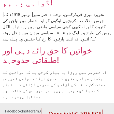
گواہی پہ ہم!
|تحریر: میری فریڈرکسن، ترجمہ: اختر منیر| نومبر 1918ء کے
جرمن انقلاب نے کروڑوں لوگوں کو اپنے حصار میں لیاجن کی
اکثریت کا پہلے کبھی کوئی سیاسی ماضی نہیں رہا تھا۔ بالکل
روس کی طرح وہ لوگ جو نئے نئے سیاسی میدان میں داخل ہوئے
انہوں نے انہی پارٹیوں کا رخ کیا جنہیں وہ پہلے سے […]
خواتین کا حق رائے دہی اور
طبقاتی جدوجہد!
اس تقریر میں روزا یہ بیان کرتی ہے کہ خواتین کے
یکساں سیاسی حقوق کے حصول کیلئے عوامی تحریک،
محنت کش طبقے کی آزادی کی عمومی لڑائی کے اظہار
کے سوا کچھ بھی نہیں، اسی میں اس کی طاقت اور
مستقبل پوشیدہ ہے
Copyright © 2026 RCP |
Facebook
Instagram
X