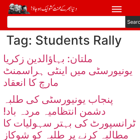
Sear
Tag:
Students Rally
ملتان: بہاؤالدین زکریا
یونیورسٹی میں اینٹی ہراسمنٹ
مارچ کا انعقاد
پنجاب یونیورسٹی کی طلبہ
دشمن انتظامیہ مردہ باد!
ٹرانسپورٹ کی بہتر سہولیات کا
مطالبہ کرنے پر طلبہ کو شوکاز