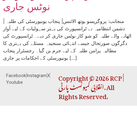
نوٹس جاری
| منجانب: پروگریسو یوتھ الائنس| پنجاب یونیورسٹی کی طلبہ
دشمن انتظامیہ نے ٹرانسپورٹ کی بہتر سہولیات کے لیے آواز
اٹھانے والے طلبہ کو شو کاز نوٹس جاری کر دیے۔ ٹرانسپورٹ کی
دگرگوں صورتحال جیسے انتہائی سنجیدہ مسئلے کی بہتری کا
مطالبہ پرامن طلبہ کے لیے جرم بن گیا۔ رجسٹرار پنجاب
یونیورسٹی کے احکامات پر جاری […]
Copyright © 2026 RCP |
Facebook
Instagram
X
انقلابی کمیونسٹ پارٹی. All
Youtube
Rights Reserved.