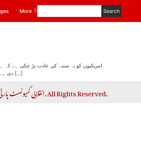
ages
More
Search
امریکیوں کو یہ سننے کی عادت پڑ چکی ہے کہ ہر 
دی ہے کہ یہ انتخابات امریکی تاریخ کے اہم ترین انتخابات ہیں۔ ”ٹرمپ کی حمایت یا مخالفت؟!“۔ دونوں بڑی پارٹیوں کی جانب […]
Copyright © 2026 RCP | انقلابی کمیونسٹ پارٹی. All Rights Reserved.