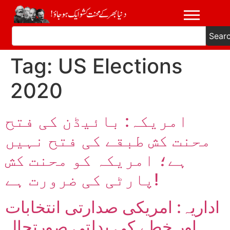
Sear
Tag:
US Elections
2020
امریکہ: بائیڈن کی فتح
محنت کش طبقے کی فتح نہیں
ہے؛ امریکہ کو محنت کش
پارٹی کی ضرورت ہے!
اداریہ: امریکی صدارتی انتخابات
اور خطے کی بدلتی صورتحال