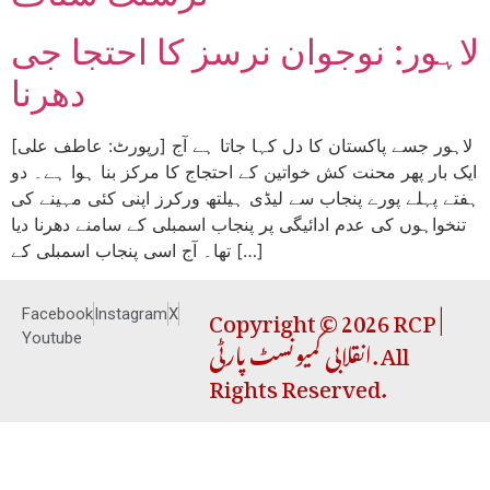
لاہور: نوجوان نرسز کا احتجا جی
دھرنا
[رپورٹ: عاطف علی] لاہور جسے پاکستان کا دل کہا جاتا ہے آج
ایک بار پھر محنت کش خواتین کے احتجاج کا مرکز بنا ہوا ہے۔ دو
ہفتے پہلے پورے پنجاب سے لیڈی ہیلتھ ورکرز اپنی کئی مہینے کی
تنخواہوں کی عدم ادائیگی پر پنجاب اسمبلی کے سامنے دھرنا دیا
تھا۔ آج اسی پنجاب اسمبلی کے […]
Copyright © 2026 RCP |
Facebook
Instagram
X
انقلابی کمیونسٹ پارٹی. All
Youtube
Rights Reserved.