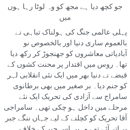
جو کچھ دیا ہے مجھ کو وہ لوٹا رہا ہوں
میں
پہلی عالمی جنگ کی ہولناک تباہی نے
بالعموم ساری دنیا اور بالخصوص نو
آبادیاتی معاشروں کو جھنجوڑ کر رکھ دیا
تھا۔ روس میں اقتدار پر محنت کشوں کے
قبضے نے دنیا بھر میں ایک نئی انقلابی لہر
کو جنم دیا۔ بر صغیر میں بھی برطانوی
سامراج سے آزادی کی تحریک ایک نئے
مرحلے میں داخل ہو چکی تھی۔ سامراجی
آقا تحریک کو کچلنے کے لیے جہاں ننگے جبر
پر اتر آئے تھے وہیں اس جبر کے خلاف