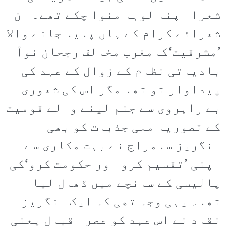
شعرا اپنا لوہا منوا چکے تھے۔ ان
شعرائے کرام کے ہاں پایا جانے والا
’مشرقیت‘کامغرب مخالف رجحان نوآ
بادیاتی نظام کے زوال کے عہد کی
پیداوار تو تھا مگر اس کی شعوری
بے راہروی سے جنم لینے والے قومیت
کے تصوریا ملی جذبات کو بھی
انگریز سامراج نے بہت مکاری سے
اپنی ’تقسیم کرو اور حکومت کرو‘کی
پالیسی کے سانچے میں ڈھال لیا
تھا۔ یہی وجہ تھی کہ ایک انگریز
نقاد نے اس عہد کو عصرِ اقبال یعنی