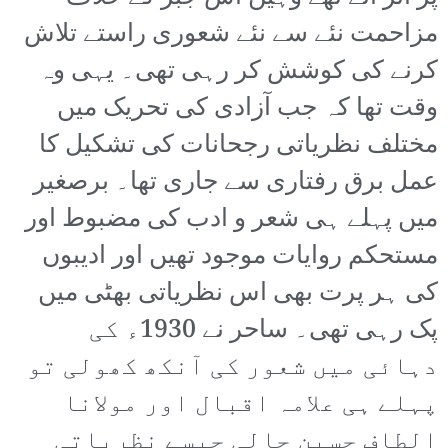
مزاحمت نئے سے نئے شعوری راستے تلاش
کرنے کی کوشش کر رہی تھی۔ یہی وہ
وقت تھا کہ جب آزادی کی تحریک میں
مختلف نظریاتی رجحانات کی تشکیل کا
عمل برق رفتاری سے جاری تھا۔ برصغیر
میں پہلے ہی شعر و ادب کی مضبوط اور
مستحکم روایات موجود تھیں اور ادیبوں
کی ہر پرت بھی اس نظریاتی بھٹی میں
پک رہی تھی۔ ساحر نے 1930ء کی
دہائی میں شعور کی آنکھ کھولی تو
پہلے ہی علامہ اقبال اور مولانا
الطاف حسین حالی جیسے نظریاتی