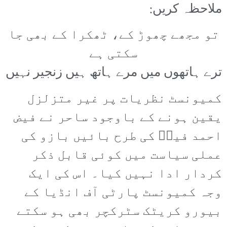
ملاحظہ کریں:
تو مجھے چھوڑ کے، ٹھکرا کے بھی جا
سکتی ہے
ترے ہاتھوں میں مرے ہاتھ ہیں زنجیر نہیں
کمیونسٹ نظریات پر غیر متزلزل
یقین ہونے کے باوجود ساحر نے فیض
احمد فیضؔ کی طرح بائیں بازو کی
عملی سیاست میں کوئی قابل ذکر
کردار ادا نہیں کیا۔ اس کی ایک
وجہ کمیونسٹ پارٹی آف انڈیا کے
بیورو کریٹک سٹرکچر بھی ہو سکتے