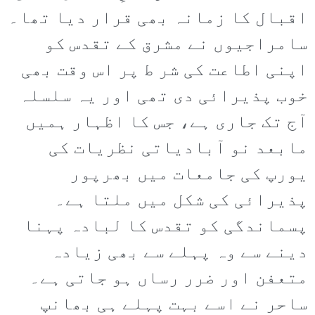
اقبال کا زمانہ بھی قرار دیا تھا۔
سامراجیوں نے مشرق کے تقدس کو
اپنی اطاعت کی شر ط پر اس وقت بھی
خوب پذیرائی دی تھی اور یہ سلسلہ
آج تک جاری ہے، جس کا اظہار ہمیں
مابعد نو آبادیاتی نظریات کی
یورپ کی جامعات میں بھرپور
پذیرائی کی شکل میں ملتا ہے۔
پسماندگی کو تقدس کا لبادہ پہنا
دینے سے وہ پہلے سے بھی زیادہ
متعفن اور ضرر رساں ہو جاتی ہے۔
ساحر نے اسے بہت پہلے ہی بھانپ