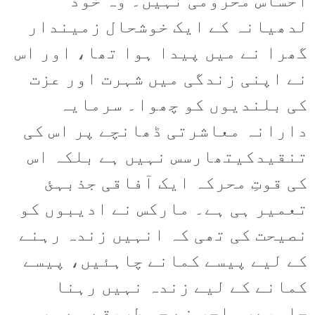
احساس محرومی نہیں۔ وہ خود
لدھیانہ کے ایک خوشحال زمیندار
گھرا نے میں پیدا ہوا تھا، اور اس
نے اپنی زندگی میں شہرت اور عزت
کی بلندیوں کو چھوا۔ سرمایہ
دارانہ معاشرتی ڈھانچے پر اس کی
تنقیدکیتھارسس نہیں ہے بلکہ اس
کی قوتِ محرکہ ایک آفاقی جذبہئ
تعمیر ہی ہے۔ مارکس نے ادیبوں کو
نصیحت کی تھی کہ انہیں زندہ رہنے
کے لیے پیسے کمانے چاہئیں، پیسے
کمانے کے لیے زندہ نہیں رہنا
چاہیے، ساحر نے جس طریقے سے سر