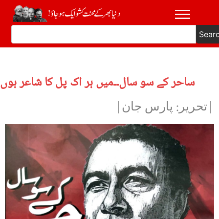
Sear
ساحر کے سو سال۔۔میں ہر اک پل کا شاعر ہوں
|تحریر: پارس جان|