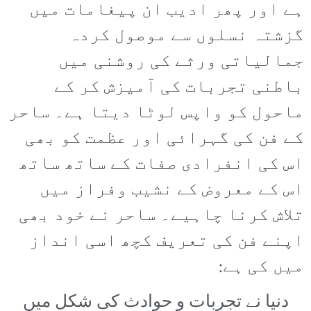
ہے اور پھر ادیب ان پیغامات میں
گزشتہ نسلوں سے موصول کردہ
جمالیاتی ورثے کی روشنی میں
باطنی تجربات کی آمیزش کر کے
ماحول کو واپس لوٹا دیتا ہے۔ ساحر
کے فن کی گہرائی اور عظمت کو بھی
اس کی انفرادی صفات کے ساتھ ساتھ
اس کے معروض کے نشیب وفراز میں
تلاش کرنا چاہیے۔ ساحر نے خود بھی
اپنے فن کی تعریف کچھ اسی انداز
میں کی ہے:
دنیا نے تجربات و حوادث کی شکل میں