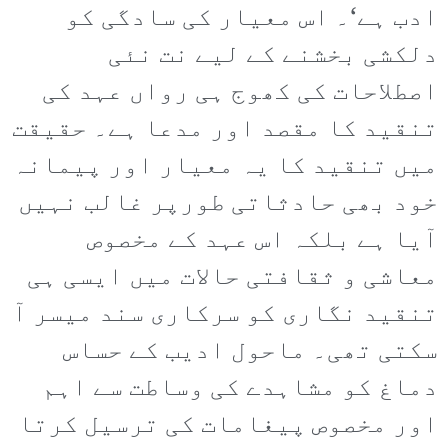
ادب ہے‘۔ اس معیار کی سادگی کو
دلکشی بخشنے کے لیے نت نئی
اصطلاحات کی کھوج ہی رواں عہد کی
تنقید کا مقصد اور مدعا ہے۔ حقیقت
میں تنقید کا یہ معیار اور پیمانہ
خود بھی حادثاتی طورپر غالب نہیں
آیا ہے بلکہ اس عہد کے مخصوص
معاشی و ثقافتی حالات میں ایسی ہی
تنقید نگاری کو سرکاری سند میسر آ
سکتی تھی۔ ماحول ادیب کے حساس
دماغ کو مشاہدے کی وساطت سے اہم
اور مخصوص پیغامات کی ترسیل کرتا