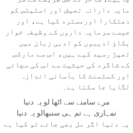
مایہ دارانہ تعیش اور اسٹیٹس کو
دھتکارا اورمسترد کیا ہے، اور
جیسے سرمایہ داروں کے وظیفہ خوار
بکاؤ ادیبوں کو ادبی زبان میں
تھپڑ رسید کیے ہیں، اس سے مارکس
کے شاگرد کی حیثیت سے اس کی سچائی
اور کمٹمنٹ کا بآسانی اندازہ
لگایا جا سکتا ہے۔
مرے سامنے سے اٹھا لو یہ دنیا
تمہاری ہے تم ہی سنبھالو یہ دنیا
یہ دنیا اگر مل بھی جائے تو کیا ہے