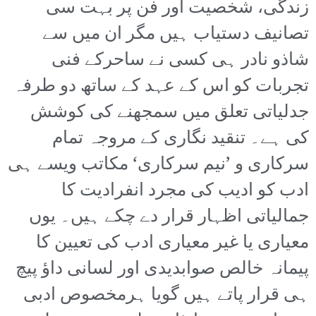
زندگی، شخصیت اور فن پر بہت سی
تصانیف دستیاب ہیں مگر ان میں سے
شاذو نادر ہی کسی نے ساحرکے فنی
تجربات کو اس کے عہد کے ساتھ دو طرفہ
جدلیاتی تعلق میں سمجھنے کی کوشش
کی ہے۔ تنقید نگاری کے مروجہ تمام
سرکاری و ’نیم سرکاری‘ مکاتب ویسے ہی
ادب کو ادیب کی مجرد انفرادیت کا
جمالیاتی اظہار قرار دے چکے ہیں۔ یوں
معیاری یا غیر معیاری ادب کی تعیین کا
پیمانہ خالص صوابدیدی اور لسانی داؤ پیچ
ہی قرار پاتے ہیں گویا ہرمخصوص ادبی