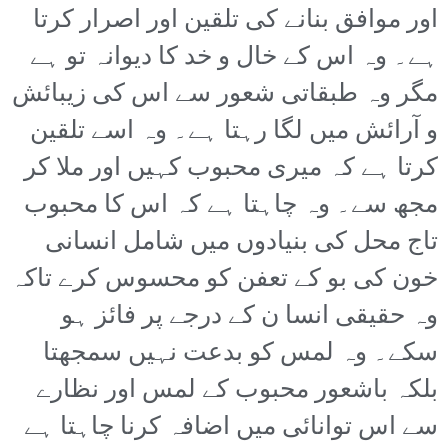
اور موافق بنانے کی تلقین اور اصرار کرتا
ہے۔ وہ اس کے خال و خد کا دیوانہ تو ہے
مگر وہ طبقاتی شعور سے اس کی زیبائش
و آرائش میں لگا رہتا ہے۔ وہ اسے تلقین
کرتا ہے کہ میری محبوب کہیں اور ملا کر
مجھ سے۔ وہ چاہتا ہے کہ اس کا محبوب
تاج محل کی بنیادوں میں شامل انسانی
خون کی بو کے تعفن کو محسوس کرے تاکہ
وہ حقیقی انسا ن کے درجے پر فائز ہو
سکے۔ وہ لمس کو بدعت نہیں سمجھتا
بلکہ باشعور محبوب کے لمس اور نظارے
سے اس توانائی میں اضافہ کرنا چاہتا ہے