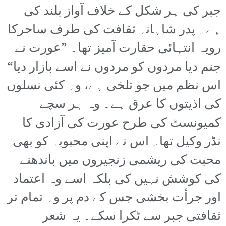
جبر کی ہر شکل کے خلاف آواز بلند کی
ہے۔ پدر شاہانہ ثقافت کی طرف ساحرکا
رویہ انتہائی حقارت آمیز تھا۔ ”عورت نے
جنم دیا مردوں کو مردوں نے اسے بازار دیا“
اس نظم میں جو تلخی ہے، وہ کئی نسلوں
کی اذیتوں کا عرق ہے۔ وہ ہر سچے
کمیونسٹ کی طرح عورت کی آزادی کا
نڈر وکیل تھا۔ اس نے اپنی محبوبہ کو بھی
محبت کی ریشمی زنجیروں میں باندھنے
کی کوشش نہیں کی بلکہ اسے وہ اعتماد
اور جرأت بخشی جس کے دم پر وہ تمام تر
ثقافتی جبر سے ٹکرا سکے۔ یہ شعر