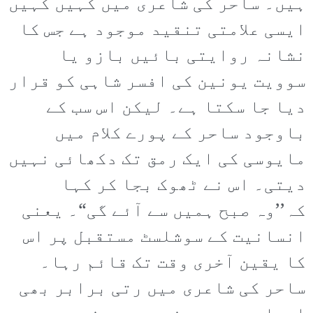
ہیں۔ ساحر کی شاعری میں کہیں کہیں
ایسی علامتی تنقید موجود ہے جس کا
نشانہ روایتی بائیں بازو یا
سوویت یونین کی افسر شاہی کو قرار
دیا جا سکتا ہے۔ لیکن اس سب کے
باوجود ساحر کے پورے کلام میں
مایوسی کی ایک رمق تک دکھائی نہیں
دیتی۔ اس نے ٹھوک بجا کر کہا
کہ’’وہ صبح ہمیں سے آئے گی“۔ یعنی
انسانیت کے سوشلسٹ مستقبل پر اس
کا یقین آخری وقت تک قائم رہا۔
ساحر کی شاعری میں رتی برابر بھی