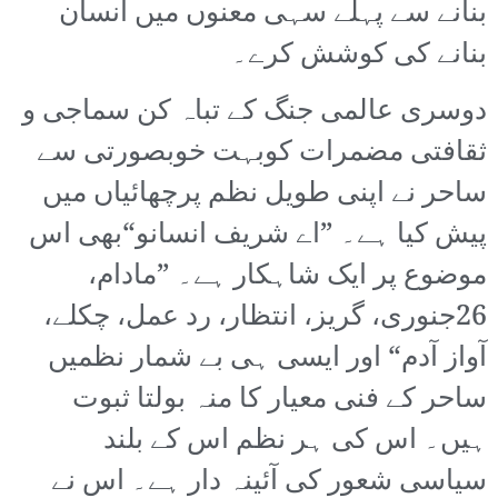
بنانے سے پہلے سہی معنوں میں انسان
بنانے کی کوشش کرے۔
دوسری عالمی جنگ کے تباہ کن سماجی و
ثقافتی مضمرات کوبہت خوبصورتی سے
ساحر نے اپنی طویل نظم پرچھائیاں میں
پیش کیا ہے۔ ”اے شریف انسانو“بھی اس
موضوع پر ایک شاہکار ہے۔ ”مادام،
26جنوری، گریز، انتظار، رد عمل، چکلے،
آواز آدم“ اور ایسی ہی بے شمار نظمیں
ساحر کے فنی معیار کا منہ بولتا ثبوت
ہیں۔ اس کی ہر نظم اس کے بلند
سیاسی شعور کی آئینہ دار ہے۔ اس نے