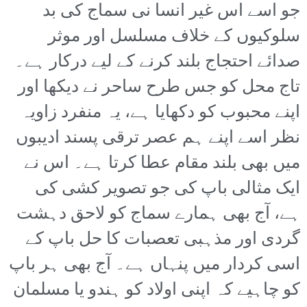
جو اسے اس غیر انسا نی سماج کی بد
سلوکیوں کے خلاف مسلسل اور موثر
صدائے احتجاج بلند کرنے کے لیے درکار ہے۔
تاج محل کو جس طرح ساحر نے دیکھا اور
اپنے محبوب کو دکھایا ہے، یہ منفرد زاویہ
نظر اسے اپنے ہم عصر ترقی پسند ادیبوں
میں بھی بلند مقام عطا کرتا ہے۔ اس نے
ایک مثالی باپ کی جو تصویر کشی کی
ہے، آج بھی ہمارے سماج کو لاحق دہشت
گردی اور مذہبی تعصبات کا حل باپ کے
اسی کردار میں پنہاں ہے۔ آج بھی ہر باپ
کو چاہیے کہ اپنی اولاد کو ہندو یا مسلمان