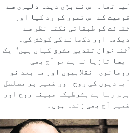
لیا تھا۔ اس نے بڑی دیدہ دلیری سے
قومیت کے اس تصور کو رد کیا اور
ثقافت کو طبقاتی نکتہ نظر سے
دیکھا اور دکھانے کی کوشش کی۔
’ثناخوان تقدیسِ مشرق کہاں ہیں‘ایک
ایسا تازیا نہ ہے جو آج بھی
رومانوی انقلابیوں اور ما بعد نو
آبادیوں کی روح اور ضمیر پر مسلسل
برس رہا ہے بشرطیکہ مبینہ روح اور
ضمیر آج بھی زندہ ہوں۔