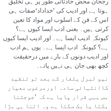
رجحان محض حادثاتی طور پر ہی تخلیق
ہوتا ہے اور ادیب کی ’خداداد‘صفات ہی
اس کے فن کے اسلوب اور مواد کا تعین
کرتی ہیں۔ یعنی ادب ایسا کیوں ہے؟
کیونکہ ادیب ایسا ہے۔ اور ادیب ایسا کیوں
ہے؟ کیونکہ ادب ایسا ہے۔ یوں ہم ادب
اور ادیب دونوں کے بارے میں درحقیقت
کچھ بھی جان ہی نہیں پاتے۔
نیو لبرل یلغار کے بعد تو تنقید
کاانتہائی سادہ اورمرغوب معیار
بس یہی قرار پایا ہے کہ ’جوجتنا
بکتا یا بک سکتا ہے وہ اتنا ہی بڑا