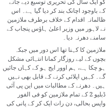
کو ایک سال کی تحریری توسیع دیے جانے
کے باوجود اچانک بند کر دیا گیا ہے۔ اس
ظالمانہ اقدام کے خلاف برطرف ملازمین
نے لاہور میں وزیر اعلیٰ ہاؤس پنجاب کے
سامنے دھرنہ دیا۔
ملازمین کا کہنا تھا اس دور میں جبکہ
بچوں کے لیے روزگار کمانا انتہائی مشکل
ہو چکا ہے، ہم اوور ایج ہو کے کہاں جائیں
گے۔ کہیں اپلائی کرنے کے قابل بھی نہیں
ہیں۔ دھرنے کے مطالبات میں این پی آئی
ڈبلیو 2 کے تمام ملازمین کو فی الفور
واپس بحالی، دن رات ایک کر کے پانی کی