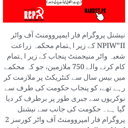
نیشنل پروگرام فار ایمپروومنٹ آف واٹر
NPIW”II کے زیر اہتمام محکمہ زراعت
شعبہ واٹر منیجمنٹ پنجاب کے زیر اہتمام
کام کرنے والے 750 ملازمین، جو کہ محکمے
میں بیس سال سے کنٹریکٹ پر ملازمت کر
رہے تھے، کو پنجاب حکومت کی طرف سے
نوکریوں سے جبری طور پر برطرف کر دیا
گیا ہے۔ حکومت کی جانب سے نیشنل
پروگرام فار امپروومنٹ آف واٹر کورسز 2