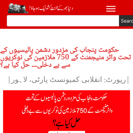
Sear
حکومت پنجاب کی مزدور دشمن پالیسیوں کے
تحت واٹر منیجمنٹ کے 750 ملازمین کی نوکریوں
سے بے دخلی۔۔۔ حل کیا ہے؟
|رپورٹ: انقلابی کمیونسٹ پارٹی، لاہور|