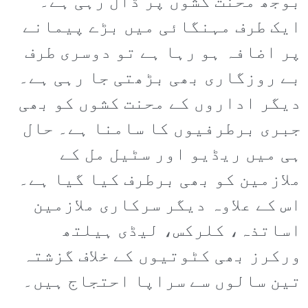
بوجھ محنت کشوں پر ڈال رہی ہے۔
ایک طرف مہنگائی میں بڑے پیمانے
پر اضافہ ہو رہا ہے تو دوسری طرف
بے روزگاری بھی بڑھتی جا رہی ہے۔
دیگر اداروں کے محنت کشوں کو بھی
جبری برطرفیوں کا سامنا ہے۔ حال
ہی میں ریڈیو اور سٹیل مل کے
ملازمین کو بھی برطرف کیا گیا ہے۔
اس کے علاوہ دیگر سرکاری ملازمین
اساتذہ، کلرکس، لیڈی ہیلتھ
ورکرز بھی کٹوتیوں کے خلاف گزشتہ
تین سالوں سے سراپا احتجاج ہیں۔