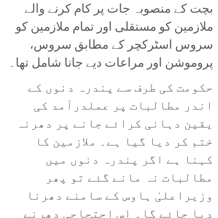
بچت کے منصوبہ جات پر کام کرنے والے
ملازمین کو مستقلی اور تمام ملازمین کو
سروس اسٹرکچر کے مطابق سروس،
پروموشن اور مراعات دیے جانا شامل تھا۔
حکومت کی طرف سے پندرہ دنوں کے
اندر مطالبات پر عملدرآمد کی
یقین دہانی کرائے جانے پر دھرنہ
ختم کر دیا گیا ہے۔ ملازمین کا
کہنا ہے اگر پندرہ دنوں میں
مطالبات نہ مانے گئے تو پھر
وزیراعلیٰ ہاوس کے سامنے دھرنا
دیا جائے گا۔ اس احتجاجی دھرنے