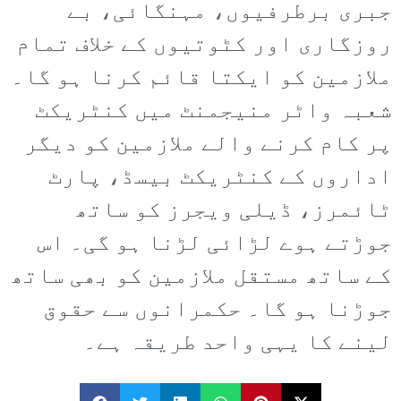
جبری برطرفیوں، مہنگائی، بے
روزگاری اور کٹوتیوں کے خلاف تمام
ملازمین کو ایکتا قائم کرنا ہو گا۔
شعبہ واٹر منیجمنٹ میں کنٹریکٹ
پر کام کرنے والے ملازمین کو دیگر
اداروں کے کنٹریکٹ بیسڈ، پارٹ
ٹائمرز، ڈیلی ویجرز کو ساتھ
جوڑتے ہوے لڑائی لڑنا ہو گی۔ اس
کے ساتھ مستقل ملازمین کو بھی ساتھ
جوڑنا ہو گا۔ حکمرانوں سے حقوق
لینے کا یہی واحد طریقہ ہے۔