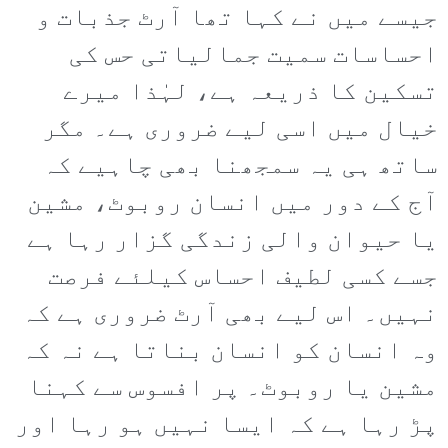
جیسے میں نے کہا تھا آرٹ جذبات و
احساسات سمیت جمالیاتی حس کی
تسکین کا ذریعہ ہے، لہٰذا میرے
خیال میں اسی لیے ضروری ہے۔ مگر
ساتھ ہی یہ سمجھنا بھی چاہیے کہ
آج کے دور میں انسان روبوٹ، مشین
یا حیوان والی زندگی گزار رہا ہے
جسے کسی لطیف احساس کیلئے فرصت
نہیں۔ اس لیے بھی آرٹ ضروری ہے کہ
وہ انسان کو انسان بناتا ہے نہ کہ
مشین یا روبوٹ۔ پر افسوس سے کہنا
پڑ رہا ہے کہ ایسا نہیں ہو رہا اور