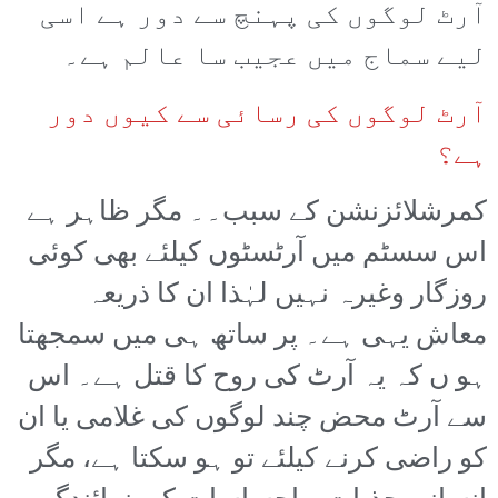
آرٹ لوگوں کی پہنچ سے دور ہے اسی
لیے سماج میں عجیب سا عالم ہے۔
آرٹ لوگوں کی رسائی سے کیوں دور
ہے؟
کمرشلائزنشن کے سبب۔۔ مگر ظاہر ہے
اس سسٹم میں آرٹسٹوں کیلئے بھی کوئی
روزگار وغیرہ نہیں لہٰذا ان کا ذریعہ
معاش یہی ہے۔ پر ساتھ ہی میں سمجھتا
ہو ں کہ یہ آرٹ کی روح کا قتل ہے۔ اس
سے آرٹ محض چند لوگوں کی غلامی یا ان
کو راضی کرنے کیلئے تو ہو سکتا ہے، مگر