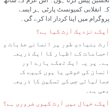
تحسین پیش کرتا ہوں۔ اس عزم کے ساتھ
کہ انقلابی کمیونسٹ پارٹی ہر ایسے
پروگرام میں اپنا کردار ادا کرے گی۔
آپکے نزدیک آرٹ کیا ہے؟
آرٹ بنیادی طور پر انسانی جذبات و
احساسات کے اظہار کا ایک ذریعہ
ہے۔ پر یہ ایک تھکے ہارے اور
انسان کی خوشی یا یوں کہیے کہ
جمالیاتی حِس کی تسکین کا ذریعہ
بھی ہے۔
آپکے خیال میں آرٹ کیوں ضروری ہے؟