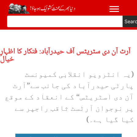
Sear
آرٹ آن دی سٹریٹس آف حیدرآباد: فنکار کا اظہارِ
خیال
(یہ انٹرویو انقلابی کمیونسٹ
پارٹی حیدرآباد کی جانب سے”آرٹ
آن دی اسٹریٹس“ کے انعقاد کے موقع
پر نوجوان آرٹسٹ ثاقب راجپر سے
کیا گیا ہے۔)