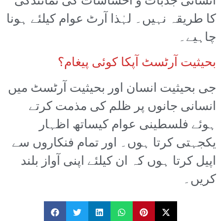
انسانی جذبات و احساسات کی نمائندگی
کا طریقہ نہیں۔ لہٰذا آرٹ عوام کیلئے ہونا
چاہیے۔
بحیثیت آرٹسٹ آپکا کوئی پیغام؟
جی بحیثیت انسان اور بحیثیت آرٹسٹ میں
انسانی جانوں پر ظلم کی مذمت کرتے
ہوئے فلسطینی عوام کیساتھ اظہار
یکجہتی کرتا ہوں۔ اور تمام فنکاروں سے
اپیل کرتا ہوں کہ ان کیلئے اپنی آواز بلند
کریں۔