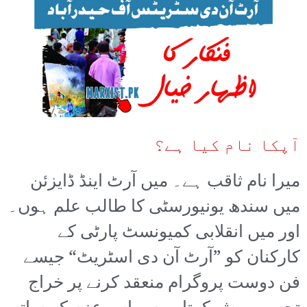
آپکا نام کیا ہے؟
میرا نام ثاقب ہے۔ میں آرٹ اینڈ ڈایزئن
میں سندھ یونیورسٹی کا طالب علم ہوں۔
اور میں انقلابی کمیونسٹ پارٹی کے
کارکنان کو ”آرٹ آن دی اسٹریٹ“ جیسے
فن دوست پروگرام منعقد کرنے پر خراج