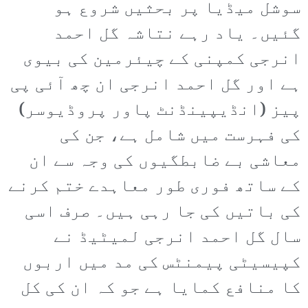
سوشل میڈیا پر بحثیں شروع ہو
گئیں۔ یاد رہے نتاشہ گل احمد
انرجی کمپنی کے چیئرمین کی بیوی
ہے اور گل احمد انرجی ان چھ آئی پی
پیز (انڈیپینڈنٹ پاور پروڈیوسر)
کی فہرست میں شامل ہے، جن کی
معاشی بے ضابطگیوں کی وجہ سے ان
کے ساتھ فوری طور معاہدے ختم کرنے
کی باتیں کی جا رہی ہیں۔ صرف اسی
سال گل احمد انرجی لمیٹیڈ نے
کپیسیٹی پیمنٹس کی مد میں اربوں
کا منافع کمایا ہے جو کہ ان کی کل