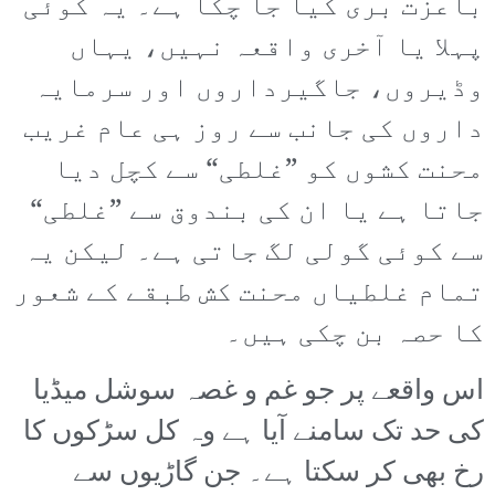
باعزت بری کیا جا چکا ہے۔ یہ کوئی
پہلا یا آخری واقعہ نہیں، یہاں
وڈیروں، جاگیرداروں اور سرمایہ
داروں کی جانب سے روز ہی عام غریب
محنت کشوں کو ”غلطی“ سے کچل دیا
جاتا ہے یا ان کی بندوق سے ”غلطی“
سے کوئی گولی لگ جاتی ہے۔ لیکن یہ
تمام غلطیاں محنت کش طبقے کے شعور
کا حصہ بن چکی ہیں۔
اس واقعے پر جو غم و غصہ سوشل میڈیا
کی حد تک سامنے آیا ہے وہ کل سڑکوں کا
رخ بھی کر سکتا ہے۔ جن گاڑیوں سے