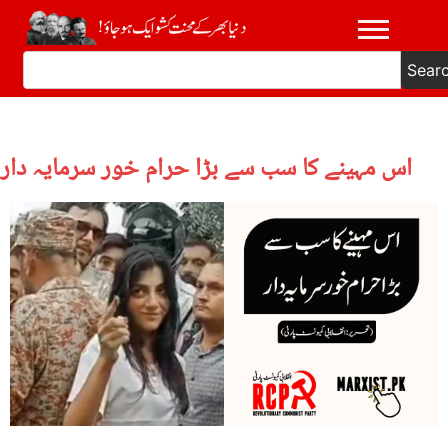
Sear
اس مہینے کا سب سے بڑا حرام خور سرمایہ دار