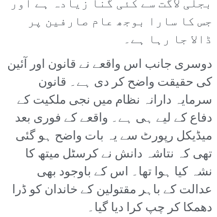
بجلی لاگت سے کئی گنا زیادہ ہے اور
جس کا سارا بوجھ عام صارفین پر
ڈالا جا رہا ہے۔
دوسری جانب اس واقعے نے قانون اور آئین
کی حقیقت واضح کر دی ہے۔ قانون
سرمایہ دارانہ نظام میں نجی ملکیت کے
دفاع کے لیے ہی ہے۔ واقعے کے فوری بعد
میڈیکل رپورٹ سے یہ بات واضح ہو گئی
تھی کہ نتاشہ دانش نے کرسٹل میتھ کا
نشہ کیا ہوا تھا۔ اس کے باوجود بھی
عدالت کے باہر مقتولین کے خاندان کو ڈرا
دھمکا کر چپ کرا دیا گیا۔