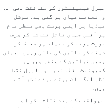
لبرل فیمینسٹوں کی منافقت بھی اس
واقعے سے عیاں ہو گئی ہے۔ سوشل
میڈیا پر ایسی پوسٹ بھی منظر عام
پر آئیں جہاں قاتل نتاشہ کو صرف
عورت ہونے کی بنیاد پر معاف کر
دینے کی باتیں کی جاتی رہیں۔ یہاں
ہمیں خواتین کے صنفی جبر پر
کمیونسٹ نقطہ نظر اور لبرل نقطہ
نظر الگ الگ ہوتے ہوئے نظر آتے
ہیں۔
اس واقعے کے بعد نتاشہ کو اب