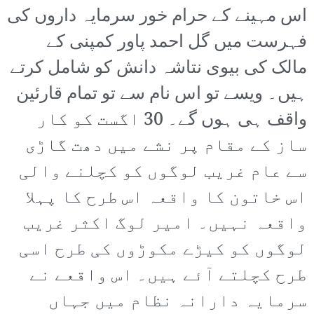
اس مہینے کے حرام خور سرمایہ داروں کی
فہرست میں گل احمد پاور کمپنی کے
مالک کی بیوی نتاشہ دانش کو شامل کرتے
ہیں۔ ویسے تو اس نام سے تو تمام قارئین
واقف ہی ہوں گے۔ 30 اگست کو کار
ساز کے مقام پر نشے میں دھت گاڑی
سے عام غریب لوگوں کو کچلنے والی
اس خاتون کا واقعہ اس طرح کا پہلا
واقعہ نہیں۔ امیر لوگ اکثر غریب
لوگوں کو کیڑے مکوڑوں کی طرح اسی
طرح کچلتے آئے ہیں۔ اس واقعے نے
سرمایہ دارانہ نظام میں جہاں