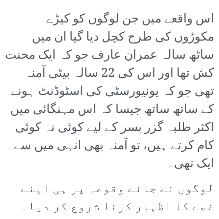
اس واقعے میں جن لوگوں کو کیڑے
مکوڑوں کی طرح کچل دیا گیا ان میں
ساٹھ سالہ عمران عارف جو کہ ایک محنت
کش تھا اور اس کی 22 سالہ بیٹی آمنہ
تھی جو کہ یونیورسٹی کی اسٹوڈنٹ ہونے
کے ساتھ ساتھ جیسا کہ اس مہنگائی میں
اکثر طلبہ گزر بسر کے لیے کوئی نہ کوئی
کام کرتے ہیں، تو آمنہ بھی انہی میں سے
ایک تھی۔
لوگوں نے جائے وقوعہ پر ہی اپنے
غصے کا اظہار کرنا شروع کر دیا۔