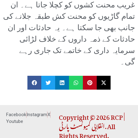
غریب محنت کشوں کو کچلا جاتا ہے۔ ان
تمام گاڑیوں کو محنت کش طبقہ جلانے کی
جانب بھی جا سکتا ہے۔ یہ حادثات اور ان
حادثات کے ذمہ داروں کے خلاف لڑائی
سرمایہ داری کے خاتمے تک جاری رہے
گی۔
Copyright © 2026 RCP |
Facebook
Instagram
X
انقلابی کمیونسٹ پارٹی. All
Youtube
Rights Reserved.