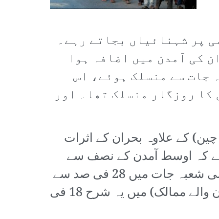
ی پر شہنائیاں بجاتے رہے۔
ن کی آمدن میں اضافہ ہوا
ہ جات سے منسلک ہوئے، اس
ں کا روزگار منسلک تھا۔ اور
چین) کے علاوہ بحران کے اثرات
ے کہ اوسط آمدن کے نصف سے
کم آمدن والے محنت کشوں کی تعداد) ترقی سرمایہ دارانہ ممالک میں غیر رسمی شعبہ جات میں 28 فی صد سے
بڑھ کر 80 فی صد ہو جائے گی جبکہ غریب ممالک (نچلے درمیانے اور اور کم آمدن والے ممالک) میں یہ شرح 18 فی