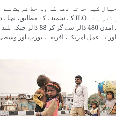
یال کیا جاتا تھا کہ وہ خط غربت سے ا
جھٹکے میں ان کی آمدن ختم ہو گئی ہے۔ ILO کے تخم
آ جائے گی۔ اور یہ عمل امریکہ، افریقہ، یورپ اور 