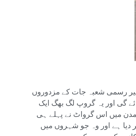
 غیر رسمی شعبہ جات کے مزدوروں
یر 3.20 ڈالر سے بھی نیچے آجائے گی اور یہ گروپ لگ بھگ ایک
آمدن میں اس گرواٹ نے پہلے ہی
 دیا ہے اور وہ جو شہروں میں