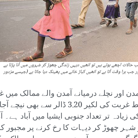
حالات اچھے ہوتے ہیں تو انھیں دیہی زندگی چھوڑ کر شہروں میں آنا پڑتا ہے
ور جب برا وقت آتا ہے تو انھیں کباڑ خانے میں پھینک دیا جاتا ہے (جیسے مزدور
دن اور نچلے درمیانے آمدن والے ممالک میں
کی اوسط آمدن عالمی بینک کی خط غربت کی لک
زیادہ تر تعداد جنوبی ایشیا میں آباد ہے۔ 
ہر چھوڑ کر دیہات کا رخ کرنے پر مجبور کر