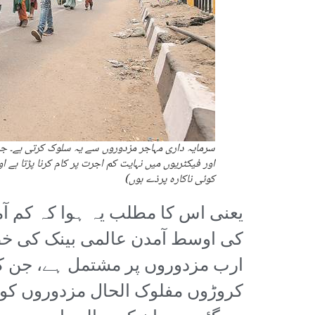
سرمایہ داری مہاجر مزدوروں سے یہ سلوک کرتی ہے۔ جب 
اور فیکٹریوں میں نہایت کم اجرت پر کام کرنا پڑتا ہے ا
کوئی ناکارہ پرذے ہوں)
یعنی اس کا مطلب یہ ہوا کہ کم آم
ارب مزدوروں پر مشتمل ہے، جن کی 
کروڑوں مفلوک الحال مزدوروں کو ش