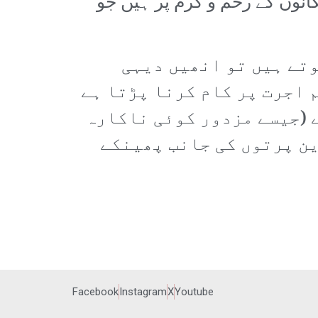
انوں کے رحم و کرم پر ہیں جو
وتے ہیں تو انھیں دیہی
 اجرت پر کام کرنا پڑتا ہے
ے (جیسے مزدور کوئی ناکارہ
ین پرتوں کی جانب پھینکے
Facebook
Instagram
X
Youtube