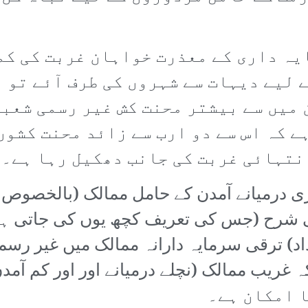
یہ داری کے معذرت خواہان غربت کی کم
 لیے دیہات سے شہروں کی طرف آئے تو ا
ن میں سے بیشتر محنت کش غیر رسمی شعب
ہے کہ اس سے دو ارب سے زائد محنت کشو
نتہائی غربت کی جانب دھکیل رہا ہے۔
پری درمیانے آمدن کے حامل ممالک (بالخصوص 
ی شرح (جس کی تعریف کچھ یوں کی جاتی ہ