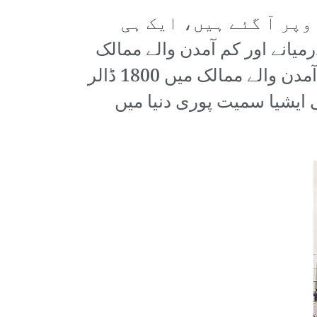
وپر آ گئے ہیں، ایک ہی
ینے کے مطابق، نچلے درمیانے اور کم آمدن والے ممالک
میں غیر رسمی مزوروں کی اوسط آمدن 480 ڈالر سے گر کر 88 ڈالر جبکہ بلند آمدن والے ممالک میں 1800 ڈالر
وسطی ایشیا سمیت پوری دنیا میں