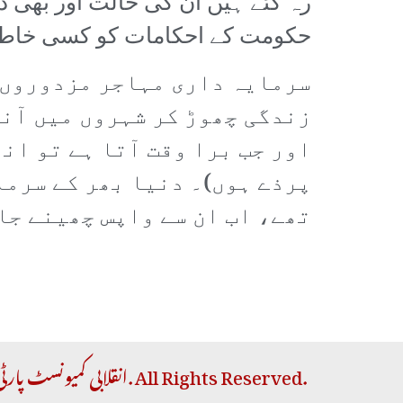
رہ گئے ہیں ان کی حالت اور بھی د
حکومت کے احکامات کو کسی خاطر 
سرمایہ داری مہاجر مزدوروں س
زندگی چھوڑ کر شہروں میں آنا
اور جب برا وقت آتا ہے تو ان
پرذے ہوں)۔ دنیا بھر کے سرما
تھے، اب ان سے واپس چھینے جا
Copyright © 2026 RCP | انقلابی کمیونسٹ پارٹی. All Rights Reserved.