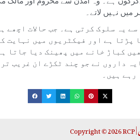
گرگوں ہے۔ وہ آمدن سے محروم اور مالک مک
میں نہیں لاتے۔
ے یہ سلوک کرتی ہے۔ جب حالات اچھے ہ
 پڑتا ہے اور فیکٹریوں میں نہایت کم
ھیں کباڑ خانے میں پھینک دیا جاتا ہ
یہ داروں نے جو چند ٹکڑے ان غریب تر
 رہے ہیں۔