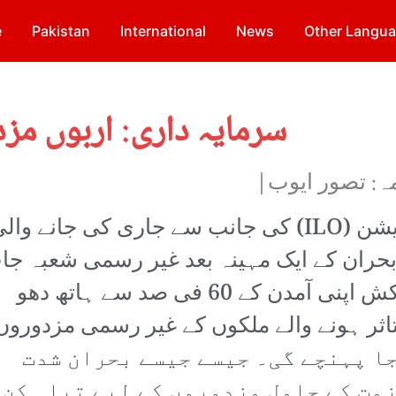
e
Pakistan
International
News
Other Langu
سرمایہ داری: اربوں مز
ہ: تصور ایوب|
29 اپریل کو انٹرنیشنل لیبر آرگنائزیشن (ILO) کی جانب سے جاری کی جانے وا
بحران کے ایک مہینہ بعد غیر رسمی شعبہ جا
سے منسلک 1 ارب 60کروڑ محنت کش اپنی آمدن کے 60 فی صد سے ہاتھ دھو
اثر ہونے والے ملکوں کے غیر رسمی مزدوروں
رح 84 فیصد تک جا پہنچے گی۔ جیسے جیسے بحران شدت
زمت کے حامل مزدوروں کے لیے تباہ کن