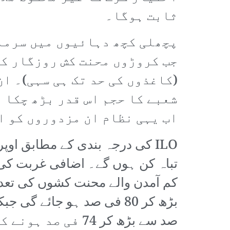
ثابت ہوگا۔
پچھلی کچھ دہائیوں میں سرما
جب کروڑوں محنت کش روزگار کے
(کاغذوں کی حد تک ہی سہی)۔ ا
شعبے کا حجم اس قدر بڑھ چکا 
اب یہی نظام ان مزدوروں کو ا
ILO کی درجہ بندی کے مطابق او
تباہ کن ہوں گے۔ اضافی غربت ک
صد سے بڑھ کر 74 فی صد ہونے کا امکان ہے۔