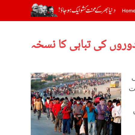
Hom
دوروں کی تباہی کا نسخہ
لی
ت