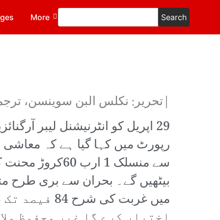
ages
More
Search
|تحریر: نکلس البن سوینسن، ترجم
رپورٹ میں کہا گیا ہے کہ معاشی 
بیٹھیں گے۔ بحران سے بری طرح مت
میں غربت کی ش
اختیار کرے گا غیر محفوظ ملا